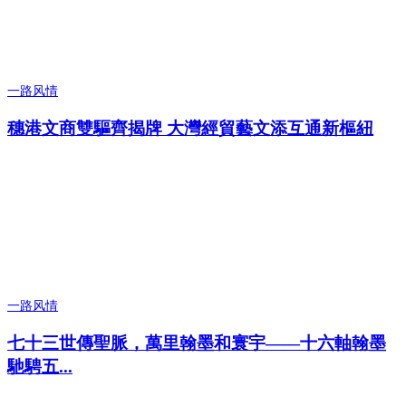
一路风情
穗港文商雙驅齊揭牌 大灣經貿藝文添互通新樞紐
一路风情
七十三世傳聖脈，萬里翰墨和寰宇——十六軸翰墨
馳騁五...