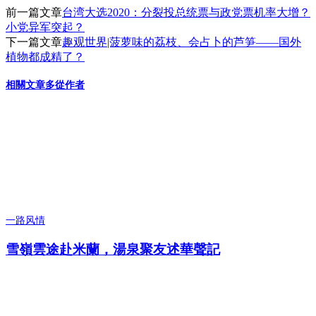
前一篇文章
台湾大选2020：分裂投总统票与政党票机率大增？
小党异军突起？
下一篇文章
趣观世界|菠萝味的荔枝、会占卜的芦笋——国外
植物都成精了？
相關文章
多從作者
一路风情
雪嶺雲途赴米蘭，湯泉聚友述華聲記