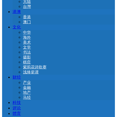
大陆
台灣
港澳
香港
澳门
文化
中华
海外
美术
文学
书法
摄影
棋弈
紫荊花诗歌赛
浅绛瓷谭
财经
产业
金融
地产
马经
科技
评论
體育