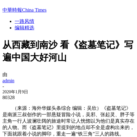
中華時報China Times
一路风情
编辑精选
从西藏到南沙 看《盗墓笔记》写
遍中国大好河山
由
admin
-
2020年1月9日
80328
（来源：海外华媒头条综合 编辑：吴欣）《盗墓笔记》
是南派三叔创作的一部悬疑冒险小说，吴邪、张起灵、胖子等
主角一行人波澜壮阔的旅途时常让人恍惚以为他们是真实存在
的人物。而《盗墓笔记》里提到的地点却不全是虚构出来的，
下面就跟着小说的脚印，重走一遍“铁三角”三人的路线。