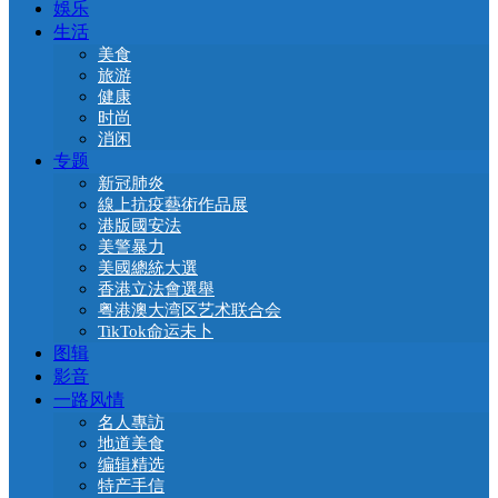
娛乐
生活
美食
旅游
健康
时尚
消闲
专题
新冠肺炎
線上抗疫藝術作品展
港版國安法
美警暴力
美國總統大選
香港立法會選舉
粤港澳大湾区艺术联合会
TikTok命运未卜
图辑
影音
一路风情
名人專訪
地道美食
编辑精选
特产手信