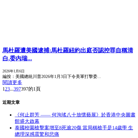
馬杜羅遭美國逮捕:馬杜羅紐約出庭否認控罪自稱清
白,委內瑞...
2026年1月6日
編按：美國總統川普2026年1月3日下令美軍打擊委...
閱讀更多
1
2
3
...
397
397的1頁
近期文章
《何止群芳 —— 何洵瑤八十放懷藝展》於香港中央圖書
館盛大啟幕
泰國校園槍擊案增至8死逾20傷 當局稱槍手是14歲學 生
總理深感震驚和悲痛