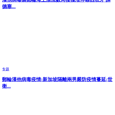
德塞...
专题
郵輪漢他病毒疫情:新加坡隔離兩男嚴防疫情蔓延;世
衛...