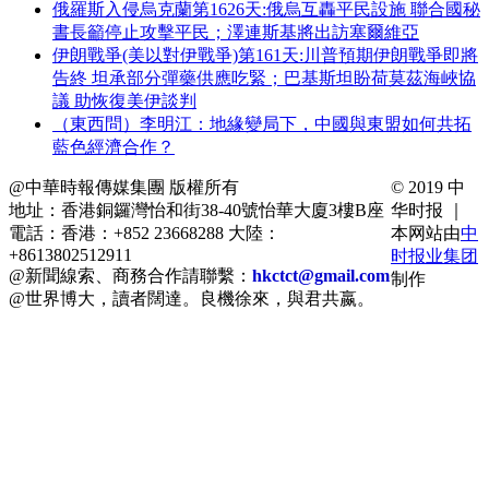
俄羅斯入侵烏克蘭第1626天:俄烏互轟平民設施 聯合國秘
書長籲停止攻擊平民；澤連斯基將出訪塞爾維亞
伊朗戰爭(美以對伊戰爭)第161天:川普預期伊朗戰爭即將
告終 坦承部分彈藥供應吃緊；巴基斯坦盼荷莫茲海峽協
議 助恢復美伊談判
（東西問）李明江：地緣變局下，中國與東盟如何共拓
藍色經濟合作？
@中華時報傳媒集團 版權所有
© 2019 中
地址：香港銅鑼灣怡和街38-40號怡華大廈3樓B座
华时报 ｜
電話：香港：+852 23668288 大陸：
本网站由
中
+8613802512911
时报业集团
@新聞線索、商務合作請聯繫：
hkctct@gmail.com
制作
@世界博大，讀者闊達。良機徐來，與君共嬴。