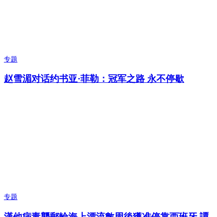
专题
赵雪湄对话约书亚·菲勒：冠军之路 永不停歇
专题
漢他病毒襲郵輪海上漂流數周後獲准停靠西班牙 譚