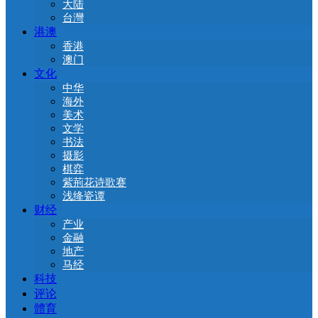
大陆
台灣
港澳
香港
澳门
文化
中华
海外
美术
文学
书法
摄影
棋弈
紫荊花诗歌赛
浅绛瓷谭
财经
产业
金融
地产
马经
科技
评论
體育