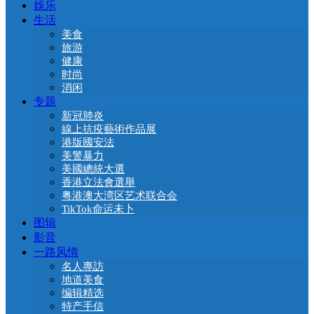
娛乐
生活
美食
旅游
健康
时尚
消闲
专题
新冠肺炎
線上抗疫藝術作品展
港版國安法
美警暴力
美國總統大選
香港立法會選舉
粤港澳大湾区艺术联合会
TikTok命运未卜
图辑
影音
一路风情
名人專訪
地道美食
编辑精选
特产手信