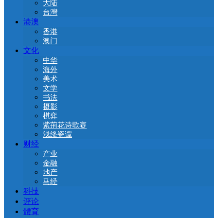
大陆
台灣
港澳
香港
澳门
文化
中华
海外
美术
文学
书法
摄影
棋弈
紫荊花诗歌赛
浅绛瓷谭
财经
产业
金融
地产
马经
科技
评论
體育