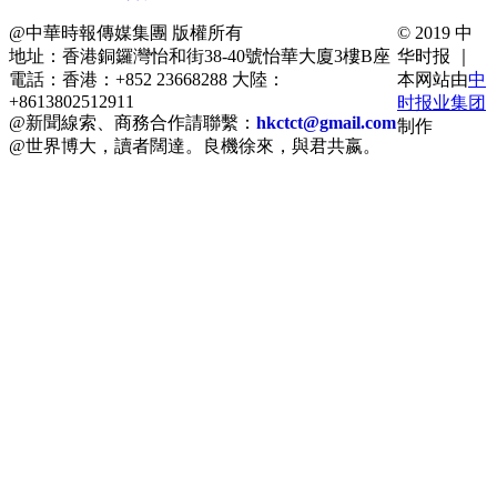
@中華時報傳媒集團 版權所有
© 2019 中
地址：香港銅鑼灣怡和街38-40號怡華大廈3樓B座
华时报 ｜
電話：香港：+852 23668288 大陸：
本网站由
中
+8613802512911
时报业集团
@新聞線索、商務合作請聯繫：
hkctct@gmail.com
制作
@世界博大，讀者闊達。良機徐來，與君共嬴。