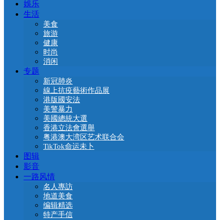
娛乐
生活
美食
旅游
健康
时尚
消闲
专题
新冠肺炎
線上抗疫藝術作品展
港版國安法
美警暴力
美國總統大選
香港立法會選舉
粤港澳大湾区艺术联合会
TikTok命运未卜
图辑
影音
一路风情
名人專訪
地道美食
编辑精选
特产手信