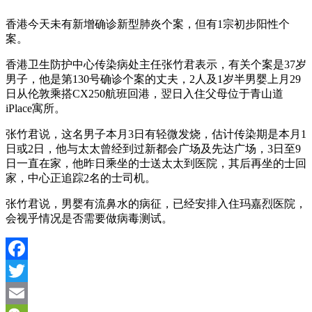
香港今天未有新增确诊新型肺炎个案，但有1宗初步阳性个
案。
香港卫生防护中心传染病处主任张竹君表示，有关个案是37岁
男子，他是第130号确诊个案的丈夫，2人及1岁半男婴上月29
日从伦敦乘搭CX250航班回港，翌日入住父母位于青山道
iPlace寓所。
张竹君说，这名男子本月3日有轻微发烧，估计传染期是本月1
日或2日，他与太太曾经到过新都会广场及先达广场，3日至9
日一直在家，他昨日乘坐的士送太太到医院，其后再坐的士回
家，中心正追踪2名的士司机。
张竹君说，男婴有流鼻水的病征，已经安排入住玛嘉烈医院，
会视乎情况是否需要做病毒测试。
Facebook
Twitter