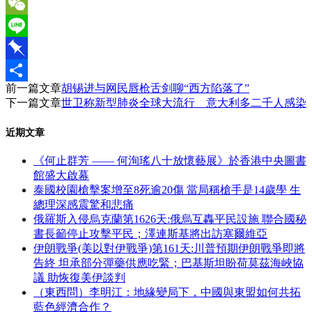
Email
WeChat
Line
Pinboard
前一篇文章
胡锡进与网民唇枪舌剑聊“西方陷落了”
分
下一篇文章
世卫称新型肺炎全球大流行 意大利多二千人感染
享
近期文章
《何止群芳 —— 何洵瑤八十放懷藝展》於香港中央圖書
館盛大啟幕
泰國校園槍擊案增至8死逾20傷 當局稱槍手是14歲學 生
總理深感震驚和悲痛
俄羅斯入侵烏克蘭第1626天:俄烏互轟平民設施 聯合國秘
書長籲停止攻擊平民；澤連斯基將出訪塞爾維亞
伊朗戰爭(美以對伊戰爭)第161天:川普預期伊朗戰爭即將
告終 坦承部分彈藥供應吃緊；巴基斯坦盼荷莫茲海峽協
議 助恢復美伊談判
（東西問）李明江：地緣變局下，中國與東盟如何共拓
藍色經濟合作？