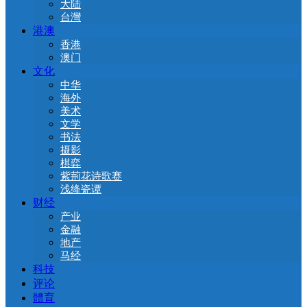
大陆
台灣
港澳
香港
澳门
文化
中华
海外
美术
文学
书法
摄影
棋弈
紫荊花诗歌赛
浅绛瓷谭
财经
产业
金融
地产
马经
科技
评论
體育