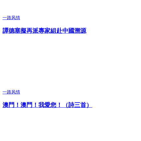
一路风情
譚德塞擬再派專家組赴中國溯源
一路风情
澳門！澳門！我愛您！（詩三首）