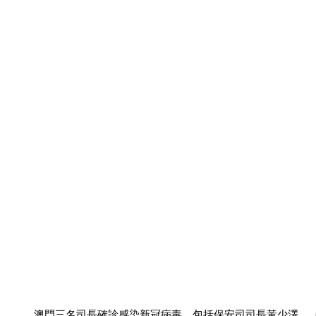
澳門三名司長確診感染新冠病毒，包括保安司司長黃少澤。