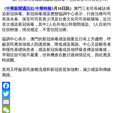
（
中華新聞通訊社
/
中華時報
5月10日訊）
澳門三名司長確診感
染新冠病毒。新冠病毒感染應變協調中心表示，行政法務司司
長張永春、保安司司長黃少澤及社會文化司司長歐陽瑜，近日
首次感染新冠病毒，其中2人在外地公幹期間感染。3人目前均
症狀輕微，情況穩定，不需住院治療。
協調中心表示，澳門的新冠病毒感染個案近日有上升趨勢，呼
籲居民應加強個人防護措施，降低感染風險。中心又提醒長者
和慢性基礎病患者，感染新冠病毒或其他呼吸道傳染病毒後，
早期症狀可能不嚴重，但有機會在數日後病情惡化，因此應及
時就醫。
當局又呼籲居民接種流感和新冠疫苗加強劑，減少感染和傳媒
風險。
Facebook
Twitter
Email