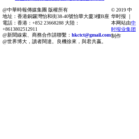
@中華時報傳媒集團 版權所有
© 2019 中
地址：香港銅鑼灣怡和街38-40號怡華大廈3樓B座
华时报 ｜
電話：香港：+852 23668288 大陸：
本网站由
中
+8613802512911
时报业集团
@新聞線索、商務合作請聯繫：
hkctct@gmail.com
制作
@世界博大，讀者闊達。良機徐來，與君共嬴。