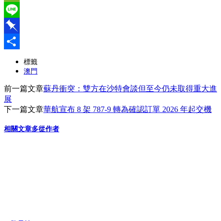
WeChat
Line
Pinboard
分
標籤
澳門
享
前一篇文章
蘇丹衝突：雙方在沙特會談但至今仍未取得重大進
展
下一篇文章
華航宣布 8 架 787-9 轉為確認訂單 2026 年起交機
相關文章
多從作者