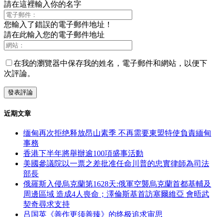
請在這裡輸入你的名字
您輸入了錯誤的電子郵件地址！
請在此輸入您的電子郵件地址
在我的瀏覽器中保存我的姓名，電子郵件和網站，以便下
次評論。
近期文章
缅甸再次拒绝释放昂山素季 不再需要東盟特使負責緬甸
事務
香港下半年將舉辦逾100項盛事活動
美國參議院以一票之差批准任命川普的忠實律師為司法
部長
俄羅斯入侵烏克蘭第1628天:俄軍空襲烏克蘭首都基輔及
周邊區域 造成4人喪命；澤倫斯基首訪塞爾維亞 會晤武
契奇尋求支持
吕国英《善作更须善臻》的终极追求审思