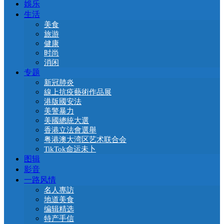
娛乐
生活
美食
旅游
健康
时尚
消闲
专题
新冠肺炎
線上抗疫藝術作品展
港版國安法
美警暴力
美國總統大選
香港立法會選舉
粤港澳大湾区艺术联合会
TikTok命运未卜
图辑
影音
一路风情
名人專訪
地道美食
编辑精选
特产手信