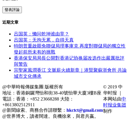
近期文章
吕国英：懒问乾坤谁由宰？
吕国英：无拘无累，自得天真
特朗普重啟罷免聯儲局理事庫克 再度對聯儲局的獨立性
發起前所未有的挑戰
香港保安局局長公開對香港记协换届改选作出嚴厲批評
與警告
宗聖家風潤香江 文脈薪火續新章｜港賢聚蘇浙會所 共論
城市文化傳承
@中華時報傳媒集團 版權所有
© 2019 中
地址：香港銅鑼灣怡和街38-40號怡華大廈3樓B座
华时报 ｜
電話：香港：+852 23668288 大陸：
本网站由
中
+8613802512911
时报业集团
@新聞線索、商務合作請聯繫：
hkctct@gmail.com
制作
@世界博大，讀者闊達。良機徐來，與君共嬴。