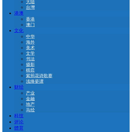
大陆
台灣
港澳
香港
澳门
文化
中华
海外
美术
文学
书法
摄影
棋弈
紫荊花诗歌赛
浅绛瓷谭
财经
产业
金融
地产
马经
科技
评论
體育