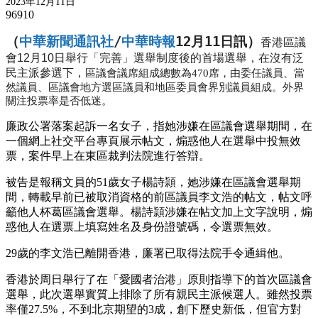
2023年12月11日
96910
（
中華新聞通訊社
/
中華時報
12月11日訊）
香港區議
會12月10日舉行「完善」選舉制度後的首場選舉，在沒有泛
民主派參選下，
區議會議席組成總數為470席，由委任議員、當
然議員、區議會地方選區議員和地區委員會界別議員組成。外界
關注投票率是否低迷。
廉政公署落案起訴一名女子，指她涉嫌在區議會選舉期間，在
一個網上社交平台專頁展示帖文，煽惑他人在選舉中投無效
票，案件早上在東區裁判法院進行答辯。
被告是報稱文員的51歲女子楊詩頴，她涉嫌在區議會選舉期
間，轉載早前已被取消資格的前區議員李文浩的帖文，帖文呼
籲他人杯葛區議會選舉。楊詩頴涉嫌在帖文加上文字說明，煽
惑他人在選票上填寫姓名及身份證號碼，令選票無效。
29歲的李文浩已離開香港，廉署已取得法院手令通緝他。
香港於周日舉行了在「愛國者治港」原則指導下的首次區議會
選舉，此次選舉實質上排除了所有親民主派候選人。雖然投票
率僅27.5%，不到北京期望的3成，創下歷史新低，但官方對