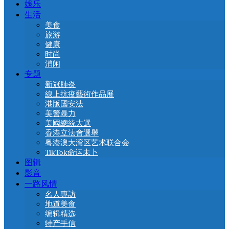
娛乐
生活
美食
旅游
健康
时尚
消闲
专题
新冠肺炎
線上抗疫藝術作品展
港版國安法
美警暴力
美國總統大選
香港立法會選舉
粤港澳大湾区艺术联合会
TikTok命运未卜
图辑
影音
一路风情
名人專訪
地道美食
编辑精选
特产手信