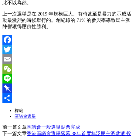
此不以為然。
上一次選舉是在 2019 年規模巨大、有時甚至是暴力的示威活
動最激烈的時候舉行的。創紀錄的 71% 的參與率導致民主派
陣營獲得壓倒性勝利。
Facebook
Twitter
Email
WeChat
Line
Pinboard
分
標籤
區議會選舉
享
前一篇文章
區議會一般選舉點票完成
下一篇文章
香港區議會選舉落幕 38年首度無泛民主派參選 投