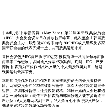
中华时报/中华新闻网（May Zhao）第22届国际残奥委员会
（IPC）大会及会议今日在首尔拉开帷幕。此次盛会由韩国残
奥委员会主办，吸引近400名来自约190个IPC成员组织及多家
国际联合会的代表齐聚一堂，共商残奥运动未来。
首日会议包括IPC首席执行官迈克·彼得斯博士及高层领导汇报
两年来工作进展，多国成员分享成功案例。晚间，IPC主席安
德鲁·帕森斯为三位作出杰出贡献的个人颁授残奥勋章，这是
残奥运动最高荣誉。
本周焦点是俄罗斯和白俄罗斯国家残奥委员会的会员资格去
留。两家委员会在2023年被部分暂停，本次大会将决定是完全
暂停、继续部分暂停，还是恢复资格。26日开始的大会还将选
举新一届领导层：现任主席帕森斯与韩国候选人裴东贤角逐主
席职位；6人竞选两名副主席，26人角逐七个执行委员席位，
选举结果将决定残奥运动未来方向。