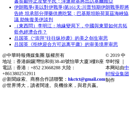
書長籲停止攻擊平民；澤連斯基將出訪塞爾維亞
伊朗戰爭(美以對伊戰爭)第161天:川普預期伊朗戰爭即將
告終 坦承部分彈藥供應吃緊；巴基斯坦盼荷莫茲海峽協
議 助恢復美伊談判
（東西問）李明江：地緣變局下，中國與東盟如何共拓
藍色經濟合作？
吕国英《“崇拜”往往纵抄袭》的美之创生审思
吕国英《拒绝迎合方可远离平庸》的审美境界审思
@中華時報傳媒集團 版權所有
© 2019 中
地址：香港銅鑼灣怡和街38-40號怡華大廈3樓B座
华时报 ｜
電話：香港：+852 23668288 大陸：
本网站由
中
+8613802512911
时报业集团
@新聞線索、商務合作請聯繫：
hkctct@gmail.com
制作
@世界博大，讀者闊達。良機徐來，與君共嬴。