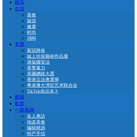
娛乐
生活
美食
旅游
健康
时尚
消闲
专题
新冠肺炎
線上抗疫藝術作品展
港版國安法
美警暴力
美國總統大選
香港立法會選舉
粤港澳大湾区艺术联合会
TikTok命运未卜
图辑
影音
一路风情
名人專訪
地道美食
编辑精选
特产手信