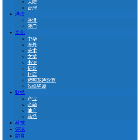
大陆
台灣
港澳
香港
澳门
文化
中华
海外
美术
文学
书法
摄影
棋弈
紫荊花诗歌赛
浅绛瓷谭
财经
产业
金融
地产
马经
科技
评论
體育