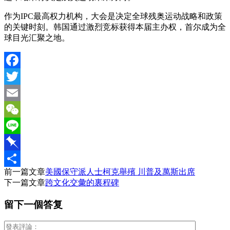
作为IPC最高权力机构，大会是决定全球残奥运动战略和政策
的关键时刻。韩国通过激烈竞标获得本届主办权，首尔成为全
球目光汇聚之地。
Facebook
Twitter
Email
WeChat
Line
Pinboard
前一篇文章
美國保守派人士柯克舉殯 川普及萬斯出席
分
下一篇文章
跨文化交彙的裏程碑
享
留下一個答复