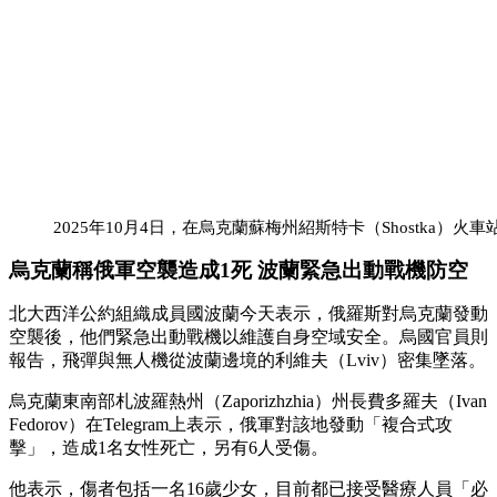
2025年10月4日，在烏克蘭蘇梅州紹斯特卡（Shostka）
烏克蘭稱俄軍空襲造成1死 波蘭緊急出動戰機防空
北大西洋公約組織成員國波蘭今天表示，俄羅斯對烏克蘭發動
空襲後，他們緊急出動戰機以維護自身空域安全。烏國官員則
報告，飛彈與無人機從波蘭邊境的利維夫（Lviv）密集墜落。
烏克蘭東南部札波羅熱州（Zaporizhzhia）州長費多羅夫（Ivan
Fedorov）在Telegram上表示，俄軍對該地發動「複合式攻
擊」，造成1名女性死亡，另有6人受傷。
他表示，傷者包括一名16歲少女，目前都已接受醫療人員「必