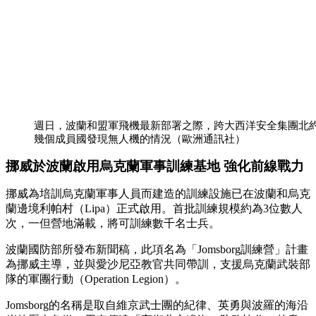
週日，波蘭和盟軍飛機最新部署之際，跨大西洋安全集團北
幾個成員國發現無人機的情況（歐洲通訊社）
挪威於波蘭啟用烏克蘭軍事訓練基地 強化前線戰力
挪威為培訓烏克蘭軍事人員而建造的訓練設施已在波蘭和烏克
蘭邊境利帕村（Lipa）正式啟用。首批訓練規模約為3位數人
次，一但營地滿載，將可訓練數千名士兵。
波蘭國防部所發布新聞稿，此項名為「Jomsborg訓練營」計畫
為挪威主導，並與愛沙尼亞教官共同帶訓，支援烏克蘭武裝部
隊的軍團行動（Operation Legion）。
Jomsborg的名稱是取自維京武士團的紀律、英勇與波羅的海沿