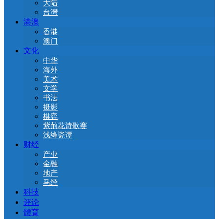
大陆
台灣
港澳
香港
澳门
文化
中华
海外
美术
文学
书法
摄影
棋弈
紫荊花诗歌赛
浅绛瓷谭
财经
产业
金融
地产
马经
科技
评论
體育