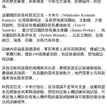
岸的歷史象徵，用來傳達「守衛北方邊海、防務協作」的意
涵。
波蘭國防部長科西尼亞克－卡米什（Władysław Kosiniak-
Kamysz）出席開幕時說，這座營地展現團結、主動權、力量
與韌性。現場並有挪威國防部長桑德維克（Tore O.
Sandvik）、愛沙尼亞國防部長佩夫庫爾（Hanno Pevkur）、烏
克蘭副防長莫伊休克（Yevhen Moisiuk），以及立陶宛、拉脫
維亞、瑞典、芬蘭、冰島代表與會。
訓練內容涵蓋基礎課程，軍官專業人員等高階課程。挪威已為
「軍團行動」撥款100億挪威克朗，包括裝備採購、營地建設
與訓練。
其他北歐與波羅的海國家亦出資，整體資源足以裝備兩個旅。
桑德維克強調：「烏克蘭的需求是推動力，他們需要士兵與裝
備來強化既有部隊。」
科西尼亞克－卡米什指出，這項倡議不是單向支援，波蘭與盟
友也將吸收烏軍戰場經驗。營區特設無人機訓練與測試場，可
將反無人機與自有無人機作戰的最新經驗轉為可複製的最佳做
法與訓練標準。