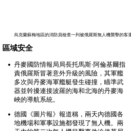
烏克蘭蘇梅地區的消防員檢查一列被俄羅斯無人機襲擊的客運
區域安全
丹麥國防情報局局長托馬斯·阿倫基爾指
責俄羅斯冒著意外升級的風險，其軍艦
多次與丹麥海軍艦艇發生碰撞，瞄準武
器並幹擾連接波羅的海和北海的丹麥海
峽的導航系統。
德國《圖片報》報道稱，兩天內德國各
地機場和軍事設施都發現了無人機。兩