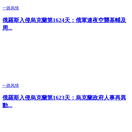
一路风情
俄羅斯入侵烏克蘭第1624天：俄軍連夜空襲基輔及
周...
一路风情
俄羅斯入侵烏克蘭第1623天：烏克蘭政府人事再異
動...