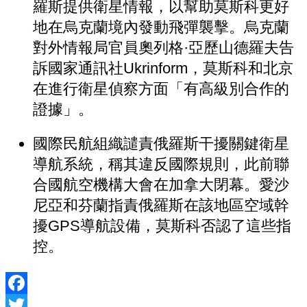
羅斯提供衛星情報，以幫助莫斯科更好
地在烏克蘭境內發動飛彈襲擊。烏克蘭
對外情報局官員奧列格·亞歷山德羅夫告
訴國家通訊社Ukrinform，莫斯科和北京
在進行衛星偵察方面「有高級別合作的
證據」。
國際民航組織譴責俄羅斯干擾關鍵衛星
導航系統，稱其違反國際規則，此前聯
合國航空機構大會在加拿大閉幕。愛沙
尼亞和芬蘭指責俄羅斯在該地區空域幹
擾GPS導航設備，莫斯科否認了這些指
控。
Facebook