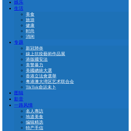
娛乐
生活
美食
旅游
健康
时尚
消闲
专题
新冠肺炎
線上抗疫藝術作品展
港版國安法
美警暴力
美國總統大選
香港立法會選舉
粤港澳大湾区艺术联合会
TikTok命运未卜
图辑
影音
一路风情
名人專訪
地道美食
编辑精选
特产手信