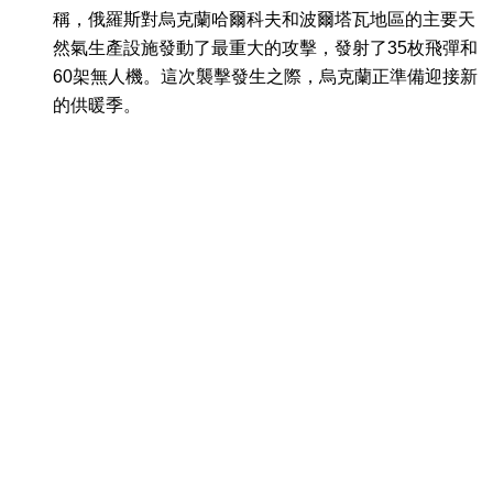
稱，俄羅斯對烏克蘭哈爾科夫和波爾塔瓦地區的主要天
然氣生產設施發動了最重大的攻擊，發射了35枚飛彈和
60架無人機。這次襲擊發生之際，烏克蘭正準備迎接新
的供暖季。