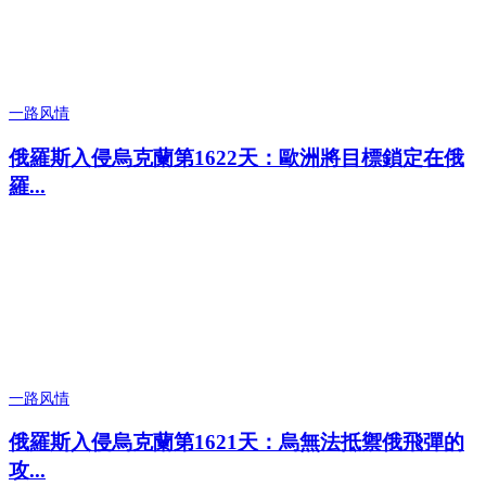
一路风情
俄羅斯入侵烏克蘭第1622天：歐洲將目標鎖定在俄
羅...
一路风情
俄羅斯入侵烏克蘭第1621天：烏無法抵禦俄飛彈的
攻...