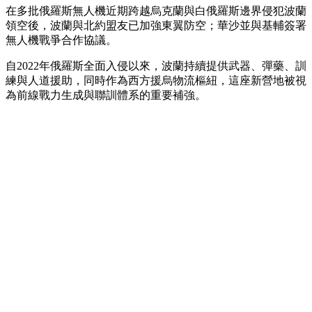
在多批俄羅斯無人機近期跨越烏克蘭與白俄羅斯邊界侵犯波蘭
領空後，波蘭與北約盟友已加強東翼防空；華沙並與基輔簽署
無人機戰爭合作協議。
自2022年俄羅斯全面入侵以來，波蘭持續提供武器、彈藥、訓
練與人道援助，同時作為西方援烏物流樞紐，這座新營地被視
為前線戰力生成與聯訓體系的重要補強。