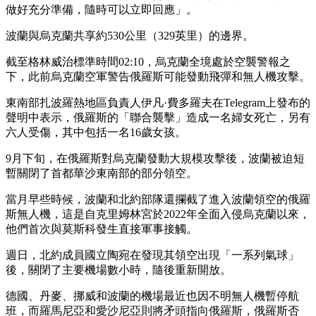
做好充分準備，隨時可以立即回應」。
波蘭與烏克蘭共享約530公里（329英里）的邊界。
截至格林威治標準時間02:10，烏克蘭全境處於空襲警報之
下，此前烏克蘭空軍警告俄羅斯可能發動飛彈和無人機攻擊。
東南部扎波羅熱地區負責人伊凡·費多羅夫在Telegram上發布的
聲明中表示，俄羅斯的「聯合襲擊」造成一名婦女死亡，另有
六人受傷，其中包括一名16歲女孩。
9月下旬，在俄羅斯對烏克蘭發動大規模攻擊後，波蘭被迫短
暫關閉了首都華沙東南部的部分領空。
當月早些時候，波蘭和北約部隊還攔截了進入波蘭領空的俄羅
斯無人機，這是自克里姆林宮於2022年全面入侵烏克蘭以來，
他們首次與莫斯科發生直接軍事接觸。
週日，北約成員國立陶宛在發現其領空出現「一系列氣球」
後，關閉了主要機場數小時，隨後重新開放。
德國、丹麥、挪威和波蘭的機場最近也因不明無人機暫停航
班，而羅馬尼亞和愛沙尼亞則將矛頭指向俄羅斯，俄羅斯否