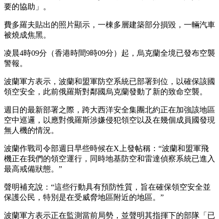
要的協助」。
費多羅夫貼出的照片顯示，一棟多層建築部分損毀，一輛汽車
被燒成焦黑。
凌晨4時09分（香港時間9時09分）起，烏克蘭全境已發布空襲
警報。
波蘭軍方表示，波蘭和盟軍防空系統已部署到位，以確保該國
領空安全，此前俄羅斯對鄰國烏克蘭發動了新的致命空襲。
週日的最新部署之際，跨大西洋安全集團北約正在加強該地區
空中巡邏，以應對俄羅斯涉嫌侵犯領空以及在幾個成員國發現
無人機的情況。
波蘭作戰司令部週日早些時候在X上發帖稱：“波蘭和盟軍飛
機正在我們的領空運行，同時地基防空和雷達偵察系統已進入
最高戒備狀態。”
聲明補充說：“這些行動具有預防性質，旨在確保領空安全並
保護公民，特別是在受威脅地區附近的地區。”
波蘭軍方表示正在監測當前局勢，並聲明其指揮下的部隊「已