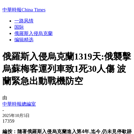
中華時報China Times
一路风情
国际
俄羅斯入侵烏克蘭
编辑精选
俄羅斯入侵烏克蘭1319天:俄襲擊
烏蘇梅客運列車致1死30人傷 波
蘭緊急出動戰機防空
由
中華時報總編室
-
2025年10月5日
17359
編按：隨著俄羅斯入侵烏克蘭進入第4年,迄今,仍未見停歇跡