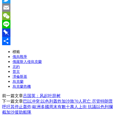
Twitter
Email
WeChat
Line
Pinboard
分
標籤
俄烏戰爭
享
俄羅斯入侵烏克蘭
北約
普京
澤倫斯基
烏克蘭
烏克蘭危機
前一篇文章
吕国英：风起叶辞树
下一篇文章
巴以冲突:以色列轰炸加沙致70人死亡 尽管特朗普
呼吁其停止轰炸;歐洲多國周末有數十萬人上街 抗議以色列攔
截加沙援助船隊