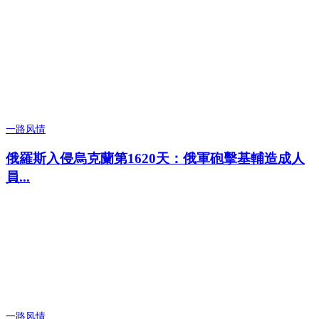
一路风情
俄羅斯入侵烏克蘭第1620天：俄軍砲擊基輔造成人
員...
一路风情