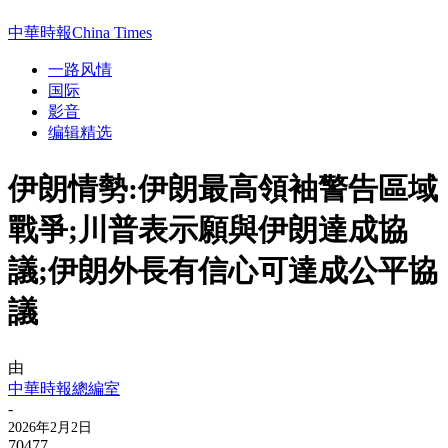
中華時報China Times
一路风情
国际
影音
编辑精选
伊朗情勢:伊朗最高領袖警告區域
戰爭;川普表示願與伊朗達成協
議;伊朗外長有信心可達成公平協
議
由
中華時報總編室
-
2026年2月2日
70477