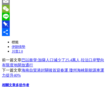
Twitter
Email
WeChat
Line
Pinboard
分
標籤
伊朗情勢
享
川普2.0
前一篇文章
巴以衝突:加薩人口減少了25.4萬人,拉法口岸雙向
有限度地開放通行
下一篇文章
海南自貿港封關後首迎春運 瓊州海峽新能源車運
力提升40%
相關文章
多從作者