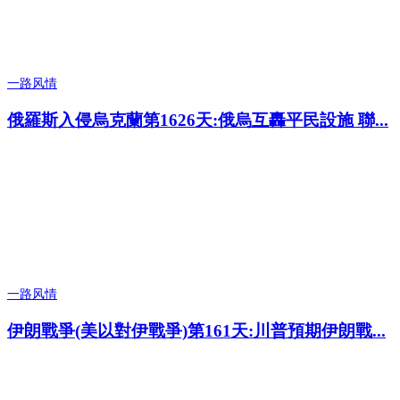
一路风情
俄羅斯入侵烏克蘭第1626天:俄烏互轟平民設施 聯...
一路风情
伊朗戰爭(美以對伊戰爭)第161天:川普預期伊朗戰...