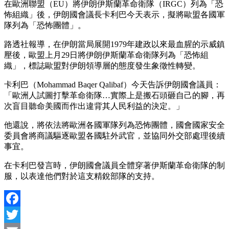
在歐洲聯盟（EU）將伊朗伊斯蘭革命衛隊（IRGC）列為「恐
怖組織」後，伊朗國會議長卡利巴今天表示，擬將歐盟各國軍
隊列為「恐怖團體」。
路透社報導，在伊朗當局展開1979年建政以來最血腥的示威鎮
壓後，歐盟上月29日將伊朗伊斯蘭革命衛隊列為「恐怖組
織」，標誌歐盟對伊朗領導層的態度發生象徵性轉變。
卡利巴（Mohammad Baqer Qalibaf）今天告訴伊朗國會議員：
「歐洲人試圖打擊革命衛隊…實際上是搬石頭砸自己的腳，再
次盲目聽命美國而作出違背其人民利益的決定。」
他還說，將依法將歐洲各國軍隊列為恐怖團體，國會國家安全
委員會將商議驅逐歐盟各國駐外武官，並協同外交部處理後續
事宜。
在卡利巴發言時，伊朗國會議員全體穿著伊斯蘭革命衛隊的制
服，以表達他們對於這支精銳部隊的支持。
Facebook