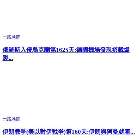
一路风情
俄羅斯入侵烏克蘭第1625天:德國機場發現搭載爆
裂...
一路风情
伊朗戰爭(美以對伊戰爭)第160天:伊朗與阿曼就霍...