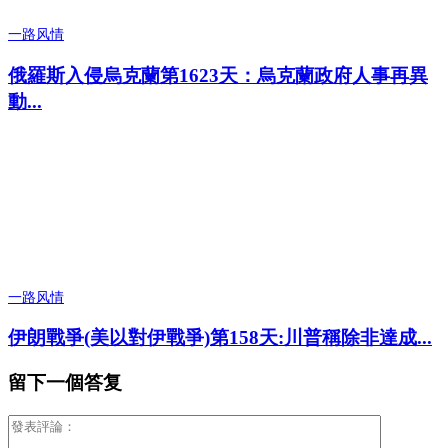
一路风情
俄羅斯入侵烏克蘭第1623天：烏克蘭政府人事再異
動...
一路风情
伊朗戰爭(美以對伊戰爭)第158天:川普稱除非達成...
留下一個答复