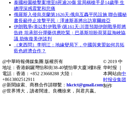
泰國校園槍擊案增至8死逾20傷 當局稱槍手是14歲學 生
總理深感震驚和悲痛
俄羅斯入侵烏克蘭第1626天:俄烏互轟平民設施 聯合國秘
書長籲停止攻擊平民；澤連斯基將出訪塞爾維亞
伊朗戰爭(美以對伊戰爭)第161天:川普預期伊朗戰爭即將
告終 坦承部分彈藥供應吃緊；巴基斯坦盼荷莫茲海峽協
議 助恢復美伊談判
（東西問）李明江：地緣變局下，中國與東盟如何共拓
藍色經濟合作？
@中華時報傳媒集團 版權所有
© 2019 中
地址：香港銅鑼灣怡和街38-40號怡華大廈3樓B座
华时报 ｜
電話：香港：+852 23668288 大陸：
本网站由
中
+8613802512911
时报业集团
@新聞線索、商務合作請聯繫：
hkctct@gmail.com
制作
@世界博大，讀者闊達。良機徐來，與君共嬴。