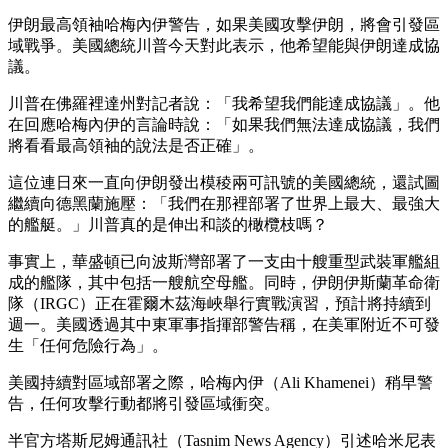
伊朗最高領袖哈梅內伊警告，如果美國攻擊伊朗，將會引發區
域戰爭。美國總統川普今天對此表示，他希望能與伊朗達成協
議。
川普在佛羅裡達州對記者說：「我希望我們能達成協議」。他
在回應哈梅內伊的言論時說：「如果我們無法達成協議，我們
將看看最高領袖的說法是否正確」。
這位連日來一直向伊朗發出模稜兩可訊號的美國總統，還試圖
繼續向德黑蘭施壓：「我們在那裡部署了世界上最大、最強大
的艦艇。」川普真的是伸出和談的橄欖枝嗎？
事實上，華盛頓已向波斯灣部署了一支由十艘重型武裝軍艦組
成的艦隊，其中包括一艘航空母艦。同時，伊朗伊斯蘭革命衛
隊（IRGC）正在霍爾木茲海峽舉行實戰演習，預計將持續到
週一。美國透過其中東軍事指揮部警告稱，在美軍附近不可發
生「任何危險行為」。
美國持續對區域部署之際，哈梅內伊（Ali Khamenei）稍早警
告，任何攻擊行動都將引發區域衝突。
半官方塔斯尼姆通訊社（Tasnim News Agency）引述哈米尼表