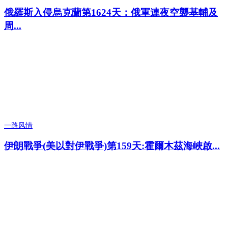
俄羅斯入侵烏克蘭第1624天：俄軍連夜空襲基輔及
周...
一路风情
伊朗戰爭(美以對伊戰爭)第159天:霍爾木茲海峽啟...