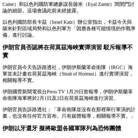
Caine）和以色列國防軍總參謀長薩米（Eyal Zamir）間閉門討
論的細節。這場會議此前未經披露。
以色列國防部長卡茲（Israel Katz）辦公室指出，卡茲今天與
薩米針對區域局勢和以色列軍方「因應各種可能情境的作戰準
備」進行討論。
伊朗官員否認將在荷莫茲海峽實彈演習 駁斥報導不
實
伊朗官員今天告訴路透社，伊朗伊斯蘭革命衛隊（IRGC）海
軍並未計畫在荷莫茲海峽（Strait of Hormuz）進行實彈演習，
相關報導不實。
伊朗國營新聞電視台Press TV 1月29日曾報導，伊朗伊斯蘭革
命衛隊海軍將於2月1日及2日在荷莫茲海峽進行演習。
伊朗官員告訴路透社：「革命衛隊並沒有在那裡舉行軍演的計
畫，也沒有任何官方宣布。只有媒體報導，相關報導不實。」
伊朗以牙還牙 擬將歐盟各國軍隊列為恐怖團體