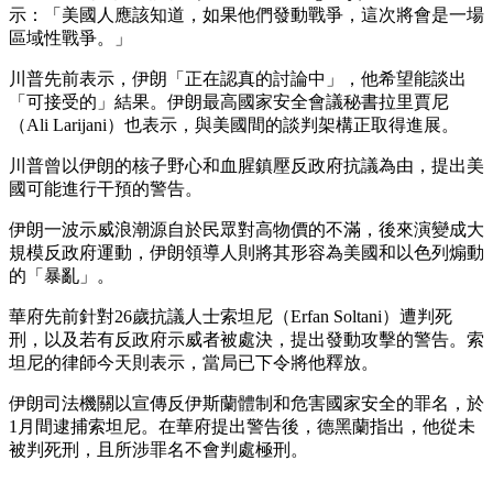
示：「美國人應該知道，如果他們發動戰爭，這次將會是一場
區域性戰爭。」
川普先前表示，伊朗「正在認真的討論中」，他希望能談出
「可接受的」結果。伊朗最高國家安全會議秘書拉里賈尼
（Ali Larijani）也表示，與美國間的談判架構正取得進展。
川普曾以伊朗的核子野心和血腥鎮壓反政府抗議為由，提出美
國可能進行干預的警告。
伊朗一波示威浪潮源自於民眾對高物價的不滿，後來演變成大
規模反政府運動，伊朗領導人則將其形容為美國和以色列煽動
的「暴亂」。
華府先前針對26歲抗議人士索坦尼（Erfan Soltani）遭判死
刑，以及若有反政府示威者被處決，提出發動攻擊的警告。索
坦尼的律師今天則表示，當局已下令將他釋放。
伊朗司法機關以宣傳反伊斯蘭體制和危害國家安全的罪名，於
1月間逮捕索坦尼。在華府提出警告後，德黑蘭指出，他從未
被判死刑，且所涉罪名不會判處極刑。