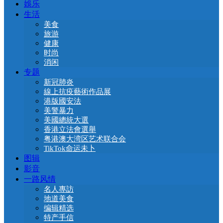
娛乐
生活
美食
旅游
健康
时尚
消闲
专题
新冠肺炎
線上抗疫藝術作品展
港版國安法
美警暴力
美國總統大選
香港立法會選舉
粤港澳大湾区艺术联合会
TikTok命运未卜
图辑
影音
一路风情
名人專訪
地道美食
编辑精选
特产手信