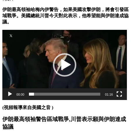
伊朗最高領袖哈梅內伊警告，如果美國攻擊伊朗，將會引發區
域戰爭。美國總統川普今天對此表示，他希望能與伊朗達成協
議。
视
频
播
放
器
00:00
01:16
(視頻報導來自美國之音 )
伊朗最高領袖警告區域戰爭,
川普表示願與伊朗達成
協議