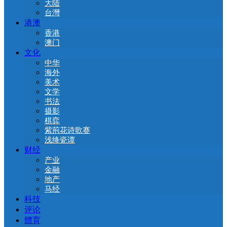
大陆
台灣
港澳
香港
澳门
文化
中华
海外
美术
文学
书法
摄影
棋弈
紫荊花诗歌赛
浅绛瓷谭
财经
产业
金融
地产
马经
科技
评论
體育