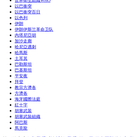
世界衛生組織WHO
享
以巴衝突
以巴衝突百日
以色列
伊朗
伊朗伊斯兰革命卫队
內塔尼亞胡
加沙走廊
哈尼亞遇刺
哈馬斯
土耳其
巴勒斯坦
巴基斯坦
平安夜
拜登
教宗方濟各
方濟各
海牙國際法庭
紅十字
胡塞武装
胡塞武裝組織
阿巴斯
馬克龍