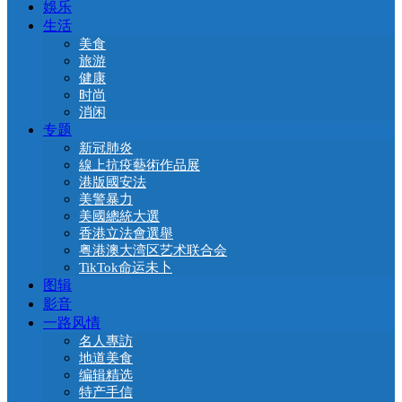
娛乐
生活
美食
旅游
健康
时尚
消闲
专题
新冠肺炎
線上抗疫藝術作品展
港版國安法
美警暴力
美國總統大選
香港立法會選舉
粤港澳大湾区艺术联合会
TikTok命运未卜
图辑
影音
一路风情
名人專訪
地道美食
编辑精选
特产手信