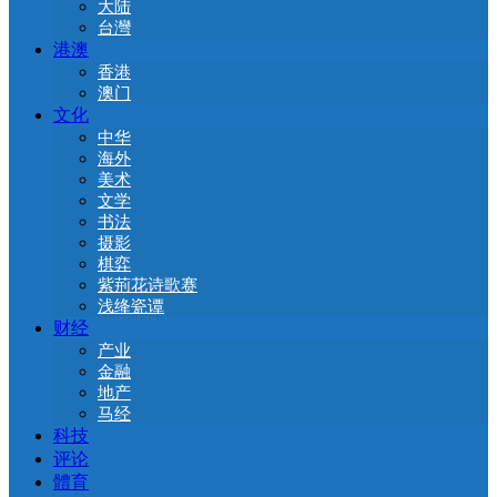
大陆
台灣
港澳
香港
澳门
文化
中华
海外
美术
文学
书法
摄影
棋弈
紫荊花诗歌赛
浅绛瓷谭
财经
产业
金融
地产
马经
科技
评论
體育