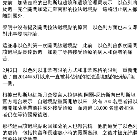
先前，加薩走廊的巴勒斯坦邊境和過境管理局表示，以色列將
於週一完全關閉加薩走廊南部的拉法過境點，這將阻止病人撤
離到國外。
聲明中沒有提及關閉拉法過境點的原因，以色列方面也未立即
對此事發表評論。
這並非以色列第一次關閉該過境點；此前，以色列曾多次關閉
該過境點長達數週，加劇了等待接受治療的病人和傷者的痛
苦。
2月2日，以色列以非常有限的方式和非常嚴格的限制，重新開
放了自2014年5月以來一直被其佔領的拉法過境點的巴勒斯坦
一側。
根據巴勒斯坦紅新月會發言人拉伊德·阿爾-尼姆斯向巴勒斯坦
官方電台表示，自過境點重新開放以來，約有 700 名患者得以
離開加薩地帶前往國外接受治療，而超過 18,000 名患者和傷
者仍在等待醫療後送。
那些經由該過境點返回加薩的人也報告稱，他們遭受了以色列
的虐待，包括拘留和長達數小時的嚴厲審訊，之後才被允許繼
續前往加薩地帶。