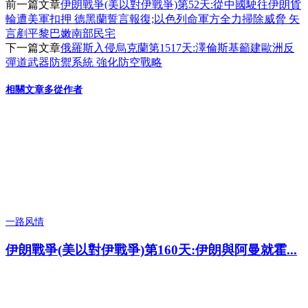
前一篇文章
伊朗戰爭(美以對伊戰爭)第52天:從中國駛往伊朗貨
輪遭美軍扣押 德黑蘭誓言報復;以色列命軍方全力掃除威脅 矢
言剷平黎巴嫩南部民宅
下一篇文章
俄羅斯入侵烏克蘭第1517天:澤倫斯基籲建歐洲反
彈道武器防禦系統 強化防空戰略
相關文章
多從作者
一路风情
伊朗戰爭(美以對伊戰爭)第160天:伊朗與阿曼就霍...