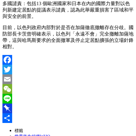
多國譴責：包括13 個歐洲國家和日本在內的國際力量對以色
列新建定居點的提議表示譴責，認為此舉嚴重損害了區域和平
與安全的前景。
目前，以色列政府內部對於是否在加薩徹底撤離存在分歧。國
防部長卡茨曾明確表示，以色列「永遠不會」完全撤離加薩地
帶，這與哈馬斯要求的全面撤軍及停止定居點擴張的立場針鋒
相對。
Facebook
Twitter
Email
WeChat
Line
Pinboard
分
標籤