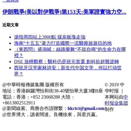
一路风情
伊朗戰爭(美以對伊戰爭)第153天:美軍證實強力空...
近期文章
滬指周四站上3900點 煤炭板塊走強
海南“十五五”著力打造國際一流醫療旅遊目的地
（東西問）盛鴻斌：絲路樂舞“不鼓自鳴”的生命力在哪
裡？
DSE 放榜觀察：醫科仍是狀元首選 創科欲超難逆轉
西班牙汉学家林诗安：新生代中国文学，何以打动世
界？
@中華時報傳媒集團 版權所有
© 2019 中
地址：香港銅鑼灣怡和街38-40號怡華大廈3樓B座
华时报 ｜
電話：香港：+852 23668288 大陸：
本网站由
中
+8613802512911
时报业集团
@新聞線索、商務合作請聯繫：
hkctct@gmail.com
制作
@世界博大，讀者闊達。良機徐來，與君共嬴。