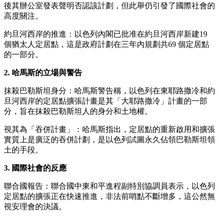
後其辦公室發表聲明否認該計劃，但此舉仍引發了國際社會的
高度關注。
約旦河西岸的推進：以色列內閣已批准在約旦河西岸新建19
個猶太人定居點，這是政府計劃在三年內規劃共69 個定居點
的一部分。
2. 哈馬斯的立場與警告
抹殺巴勒斯坦身分：哈馬斯警告稱，以色列在東耶路撒冷和約
旦河西岸的定居點擴張計畫是其「大耶路撒冷」計畫的一部
分，旨在抹殺巴勒斯坦人的身分和土地權。
視其為「吞併計畫」：哈馬斯指出，定居點的重新啟用和擴張
實質上是廣泛的吞併計劃，是以色列試圖永久佔領巴勒斯坦領
土的手段。
3. 國際社會的反應
聯合國報告：聯合國中東和平進程副特別協調員表示，以色列
定居點的擴張正在快速推進，非法前哨點不斷增多，這公然無
視安理會的決議。