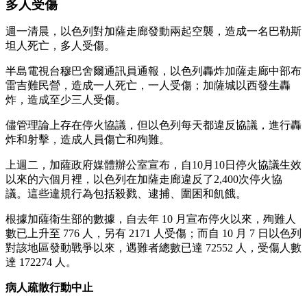
多人受傷
週一清晨，以色列對加薩走廊發動兩起空襲，造成一名巴勒斯
坦人死亡，多人受傷。
半島電視台穆巴舍爾通訊員通報，以色列轟炸加薩走廊中部布
雷吉難民營，造成一人死亡，一人受傷；加薩城以西發生轟
炸，造成至少三人受傷。
儘管理論上存在停火協議，但以色列每天都違反協議，進行轟
炸和射擊，造成人員傷亡和殉難。
上週二，加薩政府媒體辦公室宣布，自10月10日停火協議生效
以來的六個月裡，以色列在加薩走廊違反了2,400次停火協
議。這些違規行為包括殺戮、逮捕、圍困和飢餓。
根據加薩衛生部的數據，自去年 10 月宣布停火以來，殉難人
數已上升至 776 人，另有 2171 人受傷；而自 10 月 7 日以色列
對該地區發動戰爭以來，遇難者總數已達 72552 人，受傷人數
達 172274 人。
病人疏散行動中止