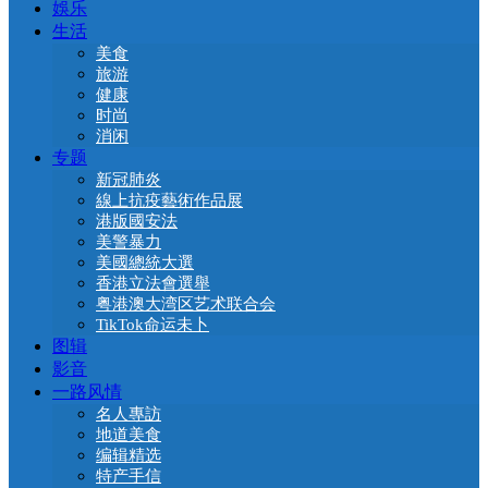
娛乐
生活
美食
旅游
健康
时尚
消闲
专题
新冠肺炎
線上抗疫藝術作品展
港版國安法
美警暴力
美國總統大選
香港立法會選舉
粤港澳大湾区艺术联合会
TikTok命运未卜
图辑
影音
一路风情
名人專訪
地道美食
编辑精选
特产手信