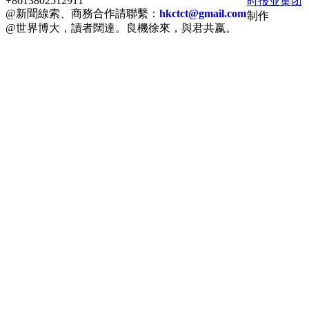
+8613802512911
时报业集团
@新聞線索、商務合作請聯繫：
hkctct@gmail.com
制作
@世界博大，讀者闊達。良機徐來，與君共嬴。