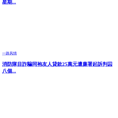
星期...
一路风情
消防隊目詐騙同袍友人貸款25萬元遭廉署起訴判囚
八個...