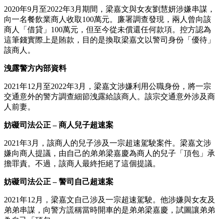
2020年9月至2022年3月期間，梁嘉文與女友劉慧妍涉嫌串謀，
向一名餐飲業商人收取100萬元。廉署調查發現，兩人曾向該
商人「借貸」100萬元，但至今從未償還任何款項。控方認為
這筆錢實際上是賄款，目的是換取梁嘉文以警司身份「優待」
該商人。
洩露警方內部資料
2021年12月至2022年3月，梁嘉文涉嫌利用公職身份，將一宗
交通意外的警方調查細節洩露給該商人。該宗交通意外涉及商
人前妻。
妨礙司法公正 – 商人兒子超速案
2021年3月，該商人的兒子涉及一宗超速駕駛案件。梁嘉文涉
嫌向商人提議，由自己的弟弟梁嘉慶為商人的兒子「頂包」承
擔罪責。不過，該商人最終拒絕了這個提議。
妨礙司法公正 – 警司自己超速案
2021年12月，梁嘉文自己涉及一宗超速駕駛。他涉嫌與女友及
弟弟串謀，向警方謊稱當時開車的是弟弟梁嘉慶，試圖讓弟弟