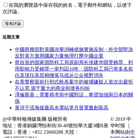
在我的瀏覽器中保存我的姓名，電子郵件和網站，以便下
次評論。
近期文章
中國商務部對美國涉華消極措施實施反制；外交部堅決
反對美方濫用國家力量無理打壓中國企業
曾自首的国家国防科工局原副局长张建华因受贿罪、利
用影响力受贿罪一审判囚10年；国防科工局已有多名前
任及现任高层相继落马或从公众视野消失
在美警察面前行刑式枪杀案中的被捕嫌疑人首次出庭拒
不认罪 源于重大的商业和债务纠纷
澤倫斯基：需要尋求與中國對話，希望加強與日本的關
係
黃河干流海拔最高水電站單月發電量創新高
@中華時報傳媒集團 版權所有
© 2019 中
地址：香港銅鑼灣怡和街38-40號怡華大廈3樓B座
华时报 ｜
電話：香港：+852 23668288 大陸：
本网站由
中