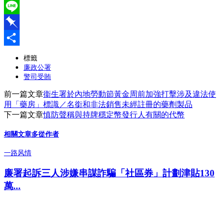
WeChat
Line
Pinboard
分
標籤
廉政公署
享
警司受賄
前一篇文章
衞生署於內地勞動節黃金周前加強打擊涉及違法使
用「藥房」標識／名銜和非法銷售未經註冊的藥劑製品
下一篇文章
慎防聲稱與持牌穩定幣發行人有關的代幣
相關文章
多從作者
一路风情
廉署起訴三人涉嫌串謀詐騙「社區券」計劃津貼130
萬...