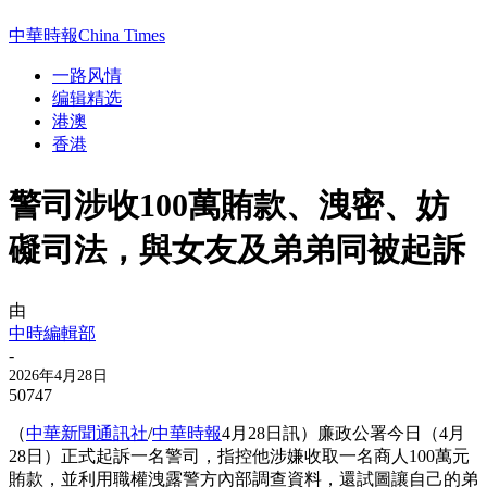
中華時報China Times
一路风情
编辑精选
港澳
香港
警司涉收100萬賄款、洩密、妨
礙司法，與女友及弟弟同被起訴
由
中時編輯部
-
2026年4月28日
50747
（
中華新聞通訊社
/
中華時報
4月28日訊）廉政公署今日（4月
28日）正式起訴一名警司，指控他涉嫌收取一名商人100萬元
賄款，並利用職權洩露警方內部調查資料，還試圖讓自己的弟