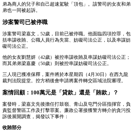
弟為商人的兒子和自己超速駕駛「頂包」。該警司的女友和弟
弟也一同被起訴。
涉案警司已被停職
涉案警司梁嘉文，52歲，目前已被停職。他面臨四項控罪，包
括串謀收賄、公職人員行為失當、妨礙司法公正，以及串謀妨
礙司法公正。
他的女友劉慧妍（42歲）被控串謀收賄及串謀妨礙司法公正；
而其弟弟梁嘉慶（50歲）則被控串謀妨礙司法公正。
三人現已獲准保釋，案件將於本星期四（4月30日）在西九龍
裁判法院提堂。控方稍後會申請將案件轉交區域法院審理。
案情回顧：100萬元是「貸款」還是「賄款」？
案發時，梁嘉文先後擔任打鼓嶺、青山及屯門分區指揮官，負
責監督警區工作及打擊罪案。廉政公署接獲警方轉介的貪污投
訴後展開調查，揭發以下事件：
收賄部分