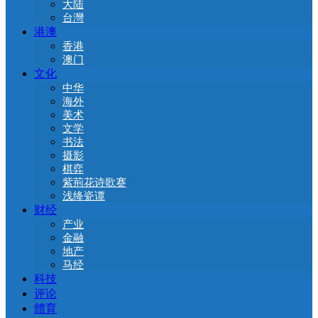
大陆
台灣
港澳
香港
澳门
文化
中华
海外
美术
文学
书法
摄影
棋弈
紫荊花诗歌赛
浅绛瓷谭
财经
产业
金融
地产
马经
科技
评论
體育