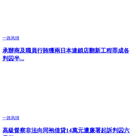
一路风情
承辦商及職員行賄獲兩日本連鎖店翻新工程罪成各
判囚半...
一路风情
高級督察非法向同袍借貸14萬元遭廉署起訴判囚六