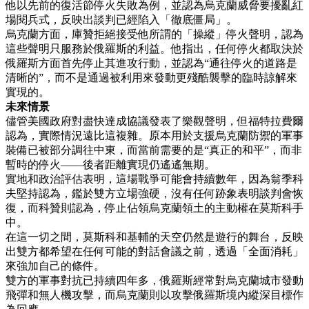
他以先前的復活節停火失敗為例，並認為烏克蘭威脅要擾亂紅
場閱兵式，反映出談判已經陷入「徹底僵局」。
烏克蘭方面，庫贊拒絕接受他所謂的「操縱」停火聲明，認為
這些聲明只服務於俄羅斯的利益。他指出，任何停火都取決於
俄羅斯方面首先停止其進攻行動，並認為“通往停火的道路是
清晰的”，而不是通過被利用來發動更殘酷襲擊的臨時諒解來
實現的。
未來情景
儘管美國政府對盡快達成協議發表了樂觀聲明，但福特拉費爾
認為，實際情況遠比這複雜。原本用於支援烏克蘭防禦的軍事
裝備已被部分調往中東，而當前需要的是“真正的和平”，而非
暫時的停火——後者距離實現仍遙遙無期。
實地和政治評估表明，這場戰爭可能會持續數年，因為翁季科
夫堅持認為，鑑於雙方立場強硬，沒有任何跡象表明談判會恢
復，而科贊則認為，停止佔領烏克蘭領土的主動權在莫斯科手
中。
在這一切之間，莫斯科和基輔的天空仍然是遊行的舞台，反映
出雙方都希望在任何可能的對話會議之前，透過「全面消耗」
來強加自己的條件。
雙方的軍事對抗已持續四年多，俄羅斯經常對烏克蘭城市發動
飛彈和無人機攻擊，而烏克蘭則以攻擊俄羅斯境內縱深目標作