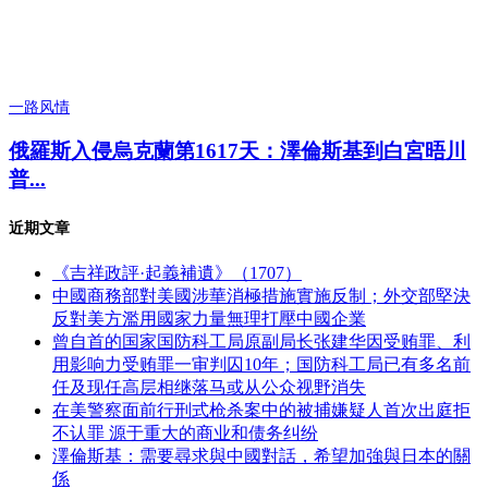
一路风情
俄羅斯入侵烏克蘭第1617天：澤倫斯基到白宮晤川
普...
近期文章
《吉祥政評·起義補遺》（1707）
中國商務部對美國涉華消極措施實施反制；外交部堅決
反對美方濫用國家力量無理打壓中國企業
曾自首的国家国防科工局原副局长张建华因受贿罪、利
用影响力受贿罪一审判囚10年；国防科工局已有多名前
任及现任高层相继落马或从公众视野消失
在美警察面前行刑式枪杀案中的被捕嫌疑人首次出庭拒
不认罪 源于重大的商业和债务纠纷
澤倫斯基：需要尋求與中國對話，希望加強與日本的關
係