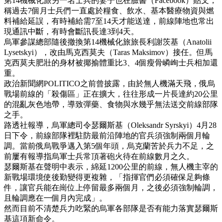
第14機械化旅另一名士兵的妻子也在臉書（Facebook）貼文，
稱過去7個月士兵們一直處於糧食、飲水、基本醫療物資與燃
料補給延誤，有時補給需7至14天才能送達，前線陣地也常出
現通訊中斷，有時會斷訊長達3到4天。
烏軍參謀總部隨後撤換第14機械化旅旅長利謝茨基（Anatolii
Lysetskyi），改由馬克西莫夫（Taras Maksimov）接任。但馬
克西莫夫肥壯的身材被揶揄體重比3、4個瘦骨嶙峋士兵相加還
重。
政治新聞網POLITICO之前曾披露，由於無人機滿天飛，俄烏
戰場前線的「殺傷區」正在擴大，往往形成一片長達約20公里
的混亂灰色地帶，導致彈藥、食物與水幾乎無法送交前線部隊
之手。
路透社報導，烏軍總司令瑟爾斯基（Oleksandr Syrskyi）4月28
日下令，前線部隊裡駐防最前沿陣地的官兵須強制兩個月輪
調。當前俄烏戰爭邁入第5個年頭，烏克蘭苦於兵力不足，之
前屢有報導指烏軍士兵常頂著砲火待在前線數月之久。
瑟爾斯基在聲明中表示，綿延1200公里的前線，無人機主宰的
新戰場環境使後勤變得更複雜，「指揮官們必須確保足夠條
件，讓官兵能在崗位上停留最多兩個月，之後必須強制輪調，
且輪調應在一個月內完成」。
然而目前不清楚兵力吃緊的烏軍各部隊是否有能力落實瑟爾斯
基這項新命令。