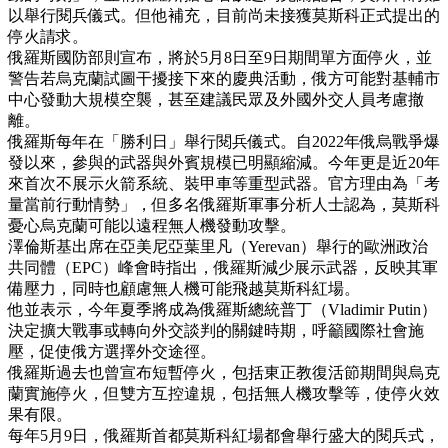
以舉行閱兵儀式。但他補充，目前尚未接獲莫斯科正式提出的
停火請求。
俄羅斯國防部則宣布，將於5月8日至9日期間單方面停火，並
警告若烏克蘭試圖干擾接下來的慶典活動，俄方可能對基輔市
中心發動大規模空襲，甚至建議民眾及外國外交人員考慮撤
離。
俄羅斯每年在「勝利日」舉行閱兵儀式。自2022年俄烏戰爭爆
發以來，參與的武器與外賓規模已明顯縮減。今年更是近20年
來首次不展示火箭系統、裝甲車等重型武器。官方理由為「考
量當前行動情勢」，但多名俄羅斯軍事分析人士認為，莫斯科
憂心烏克蘭可能以遠程無人機發動攻擊。
澤倫斯基出席在亞美尼亞葉里凡（Yerevan）舉行的歐洲政治
共同體（EPC）峰會時指出，俄羅斯減少展示武器，反映其軍
備壓力，同時也顧慮無人機可能飛越莫斯科紅場。
他並表示，今年夏季將成為俄羅斯總統普丁（Vladimir Putin）
決定擴大戰事或轉向外交談判的關鍵時期，呼籲國際社會施
壓，促使俄方選擇外交途徑。
俄羅斯過去也曾宣布短暫停火，包括東正教復活節期間與烏克
蘭實施停火，但雙方互控違規，包括無人機攻擊等，使停火效
果有限。
每年5月9日，俄羅斯首都莫斯科紅場都會舉行盛大的閱兵式，