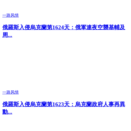
一路风情
俄羅斯入侵烏克蘭第1624天：俄軍連夜空襲基輔及
周...
一路风情
俄羅斯入侵烏克蘭第1623天：烏克蘭政府人事再異
動...