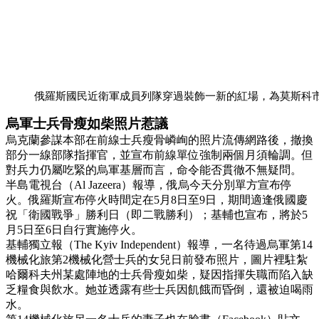
俄羅斯國民近衛軍成員列隊穿過裝飾一新的紅場，為莫斯科
烏軍士兵骨瘦如柴照片惹議
烏克蘭參謀本部在前線士兵瘦骨嶙峋的照片流傳網路後，撤換
部分一線部隊指揮官，並宣布前線單位強制兩個月須輪調。但
對兵力仍屬吃緊的烏軍基層而言，命令能否貫徹不無疑問。
半島電視台（Al Jazeera）報導，俄烏今天分別單方宣布停
火。俄羅斯宣布停火時間定在5月8日至9日，期間適逢俄國慶
祝「衛國戰爭」勝利日（即二戰勝利）；基輔也宣布，將於5
月5日至6日自行實施停火。
基輔獨立報（The Kyiv Independent）報導，一名待過烏軍第14
機械化旅第2機械化營士兵的女兒日前發布照片，圖片裡駐紮
哈爾科夫州某處陣地的士兵骨瘦如柴，疑因指揮失職而陷入缺
乏糧食與飲水。她並透露有些士兵因飢餓而昏倒，還被迫喝雨
水。