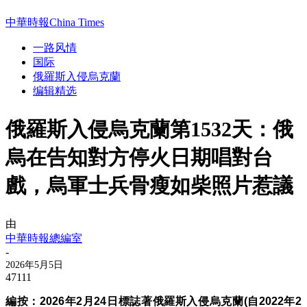
中華時報China Times
一路风情
国际
俄羅斯入侵烏克蘭
编辑精选
俄羅斯入侵烏克蘭第1532天：俄
烏在告知對方停火日期唱對台
戲，烏軍士兵骨瘦如柴照片惹議
由
中華時報總編室
-
2026年5月5日
47111
編按：
2026年2月24日標誌著
俄羅斯入侵烏克蘭(
自2022年
2