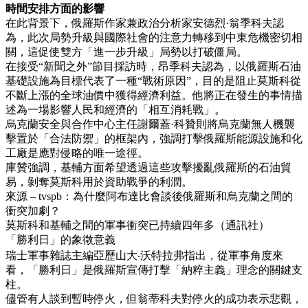
時間安排方面的影響
在此背景下，俄羅斯作家兼政治分析家安德烈·翁季科夫認
為，此次局勢升級與國際社會的注意力轉移到中東危機密切相
關，這促使雙方「進一步升級」局勢以打破僵局。
在接受“新聞之外”節目採訪時，昂季科夫認為，以俄羅斯石油
基礎設施為目標代表了一種“戰術原因”，目的是阻止莫斯科從
不斷上漲的全球油價中獲得經濟利益。他將正在發生的事情描
述為一場影響人民和經濟的「相互消耗戰」。
烏克蘭安全與合作中心主任謝爾蓋·科贊則將烏克蘭無人機襲
擊置於「合法防禦」的框架內，強調打擊俄羅斯能源設施和化
工廠是應對侵略的唯一途徑。
庫贊強調，基輔方面希望透過這些攻擊擾亂俄羅斯的石油貿
易，剝奪莫斯科用於資助戰爭的利潤。
來源 – tvspb：為什麼阿布達比會談後俄羅斯和烏克蘭之間的
衝突加劇？
莫斯科和基輔之間的軍事衝突已持續四年多（通訊社）
「勝利日」的象徵意義
瑞士軍事雜誌主編亞歷山大‧沃特拉弗指出，從軍事角度來
看，「勝利日」是俄羅斯宣傳打擊「納粹主義」理念的關鍵支
柱。
儘管有人談到暫時停火，但翁蒂科夫對停火的成功表示悲觀，