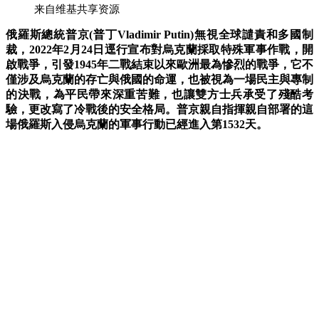
来自维基共享资源
俄羅斯總統普京(普丁Vladimir Putin)無視全球譴責和多國制
裁，2022年2月24日逕行宣布對烏克蘭採取特殊軍事作戰，開
啟戰爭，引發1945年二戰結束以來歐洲最為慘烈的戰爭，它不
僅涉及烏克蘭的存亡與俄國的命運，也被視為一場民主與專制
的決戰，
為平民帶來深重苦難，也讓雙方士兵承受了殘酷考
驗，更改寫了冷戰後的安全格局。
普京
親自指揮
親自
部署的這
場俄羅斯入侵烏克蘭的軍事行動已經進入第1532天。