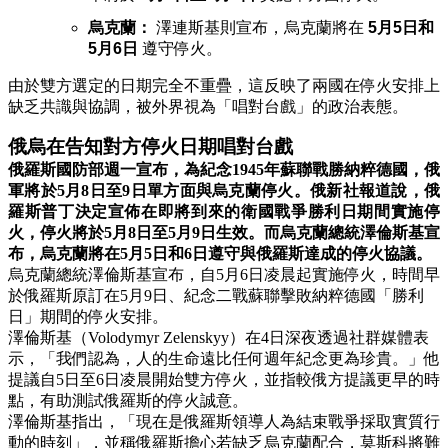
烏克蘭：
澤連斯基則宣布，烏克蘭將在
5月5日和
5月6日
遵守停火。
由於雙方選定的日期完全不重疊，這反映了兩國在停火安排上
缺乏共識與協調，被外界視為「唱對台戲」的政治表態。
俄烏在告知對方停火日期唱對台戲
俄羅斯國防部週一宣布，為紀念1945年蘇聯戰勝納粹德國，俄
軍將於5月8日至9日單方面與烏克蘭停火。俄新社報道說，俄
羅斯普丁決定宣佈在即將到來的衛國戰爭勝利日期間實施停
火，停火將於5月8日至5月9日生效。而烏克蘭總統澤倫斯基宣
布，烏克蘭將在5月5日和6日遵守與俄羅斯達成的停火協議。
烏克蘭總統澤倫斯基宣布，自5月6日凌晨起實施停火，時間早
於俄羅斯原訂在5月9日、紀念二戰蘇聯擊敗納粹德國「勝利
日」期間的停火安排。
澤倫斯基（Volodymyr Zelenskyy）在4日深夜透過社群媒體表
示，「我們認為，人的生命遠比任何週年紀念更為珍貴。」他
提議自5日至6日凌晨開始雙方停火，並指較俄方提議更早的時
點，有助測試俄羅斯的停火誠意。
澤倫斯基指出，「現在是俄羅斯領導人為結束戰爭採取實質行
動的時刻」，並稱俄羅斯擔心若缺乏烏克蘭配合，莫斯科將難