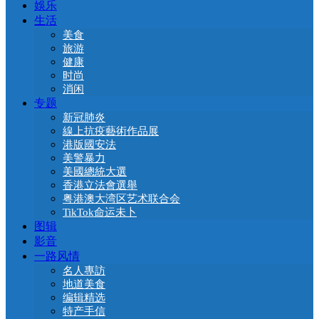
娛乐
生活
美食
旅游
健康
时尚
消闲
专题
新冠肺炎
線上抗疫藝術作品展
港版國安法
美警暴力
美國總統大選
香港立法會選舉
粤港澳大湾区艺术联合会
TikTok命运未卜
图辑
影音
一路风情
名人專訪
地道美食
编辑精选
特产手信