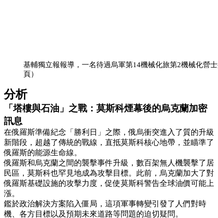
基輔獨立報報導，一名待過烏軍第14機械化旅第2機械化營
頁）
分析
「塔樓與石油」之戰：莫斯科煙幕後的烏克蘭加密
訊息
在俄羅斯準備紀念「勝利日」之際，俄烏衝突進入了質的升級
新階段，超越了傳統的戰線，直抵莫斯科核心地帶，並瞄準了
俄羅斯的能源生命線。
俄羅斯和烏克蘭之間的襲擊事件升級，數百架無人機襲擊了居
民區，莫斯科也罕見地成為攻擊目標。此前，烏克蘭加大了對
俄羅斯基礎設施的攻擊力度，促使莫斯科警告全球油價可能上
漲。
鑑於政治解決方案陷入僵局，這項軍事轉變引發了人們對時
機、各方目標以及預期未來道路等問題的迫切疑問。