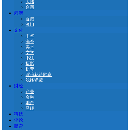
大陆
台灣
港澳
香港
澳门
文化
中华
海外
美术
文学
书法
摄影
棋弈
紫荊花诗歌赛
浅绛瓷谭
财经
产业
金融
地产
马经
科技
评论
體育