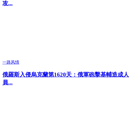
攻...
一路风情
俄羅斯入侵烏克蘭第1620天：俄軍砲擊基輔造成人
員...