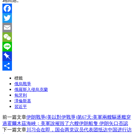
為回應。
Facebook
Twitter
Email
WeChat
Line
Pinboard
分
標籤
俄烏戰爭
享
俄羅斯入侵烏克蘭
匈牙利
澤倫斯基
習近平
前一篇文章
伊朗戰爭(美以對伊戰爭)第67天:美軍兩艘驅逐艦穿
過霍爾木茲海峽；美軍說摧毀了六艘伊朗船隻 伊朗矢口否認
下一篇文章
川习会在即，国会两党议员代表团抵达中国进行访