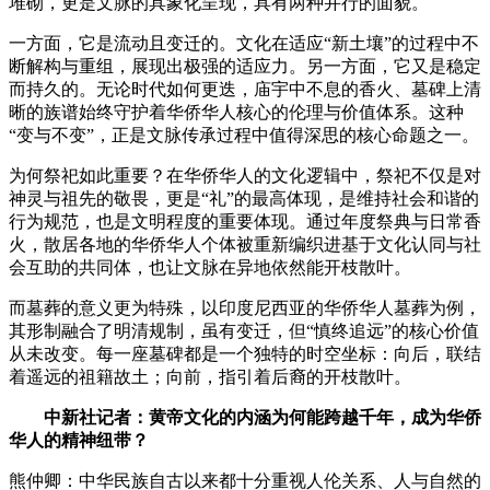
堆砌，更是文脉的具象化呈现，具有两种并行的面貌。
一方面，它是流动且变迁的。文化在适应“新土壤”的过程中不
断解构与重组，展现出极强的适应力。另一方面，它又是稳定
而持久的。无论时代如何更迭，庙宇中不息的香火、墓碑上清
晰的族谱始终守护着华侨华人核心的伦理与价值体系。这种
“变与不变”，正是文脉传承过程中值得深思的核心命题之一。​
为何祭祀如此重要？在华侨华人的文化逻辑中，祭祀不仅是对
神灵与祖先的敬畏，更是“礼”的最高体现，是维持社会和谐的
行为规范，也是文明程度的重要体现。通过年度祭典与日常香
火，散居各地的华侨华人个体被重新编织进基于文化认同与社
会互助的共同体，也让文脉在异地依然能开枝散叶。
而墓葬的意义更为特殊，以印度尼西亚的华侨华人墓葬为例，
其形制融合了明清规制，虽有变迁，但“慎终追远”的核心价值
从未改变。每一座墓碑都是一个独特的时空坐标：向后，联结
着遥远的祖籍故土；向前，指引着后裔的开枝散叶。​
中新社记者：黄帝文化的内涵为何能跨越千年，成为华侨
华人的精神纽带？​
熊仲卿：中华民族自古以来都十分重视人伦关系、人与自然的