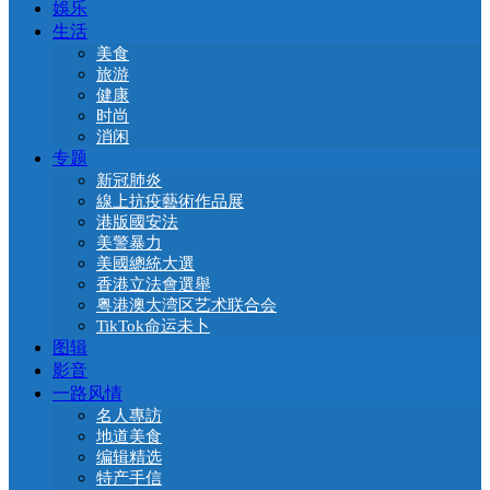
娛乐
生活
美食
旅游
健康
时尚
消闲
专题
新冠肺炎
線上抗疫藝術作品展
港版國安法
美警暴力
美國總統大選
香港立法會選舉
粤港澳大湾区艺术联合会
TikTok命运未卜
图辑
影音
一路风情
名人專訪
地道美食
编辑精选
特产手信