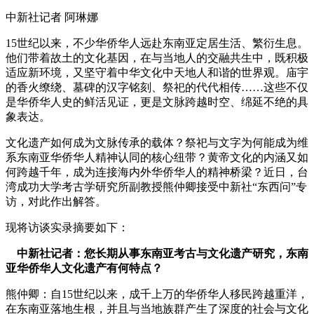
中新社记者 阿琳娜
15世纪以来，不少华侨华人远赴东南亚定居生活、繁衍生息。
他们带着故土的文化基因，在与当地人的交融共生中，既积极
适应新环境，又坚守着中华文化中天地人和谐的世界观。庙宇
的香火缭绕、墓碑的汉字铭刻、祭祀的代代相传……这些不仅
是华侨华人史的鲜活见证，更是文脉跨越时空、绵延不绝的具
象表达。​
文化遗产如何成为文脉传承的载体？祭祀与文字为何能成为维
系东南亚华侨华人精神认同的核心纽带？黄帝文化的内涵又如
何跨越千年，成为连接海内外华侨华人的精神桥梁？近日，台
湾成功大学考古学研究所副教授熊仲卿接受中新社“东西问”专
访，对此作出解答。​
现将访谈实录摘要如下：
中新社记者：您长期从事东南亚考古与文化遗产研究，东南
亚华侨华人文化遗产有何特点？​
熊仲卿：自15世纪以来，成千上万的华侨华人移民跨越重洋，
在东南亚落地生根，并且与当地族群产生了深度的社会与文化