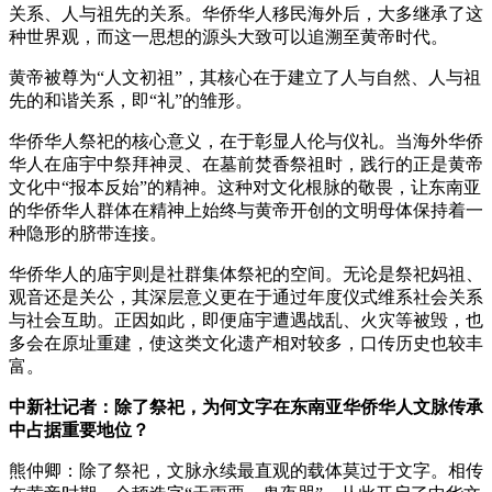
关系、人与祖先的关系。华侨华人移民海外后，大多继承了这
种世界观，而这一思想的源头大致可以追溯至黄帝时代。
黄帝被尊为“人文初祖”，其核心在于建立了人与自然、人与祖
先的和谐关系，即“礼”的雏形。
华侨华人祭祀的核心意义，在于彰显人伦与仪礼。当海外华侨
华人在庙宇中祭拜神灵、在墓前焚香祭祖时，践行的正是黄帝
文化中“报本反始”的精神。这种对文化根脉的敬畏，让东南亚
的华侨华人群体在精神上始终与黄帝开创的文明母体保持着一
种隐形的脐带连接。
华侨华人的庙宇则是社群集体祭祀的空间。无论是祭祀妈祖、
观音还是关公，其深层意义更在于通过年度仪式维系社会关系
与社会互助。正因如此，即便庙宇遭遇战乱、火灾等被毁，也
多会在原址重建，使这类文化遗产相对较多，口传历史也较丰
富。
中新社记者：除了祭祀，为何文字在东南亚华侨华人文脉传承
中占据重要地位？
熊仲卿：除了祭祀，文脉永续最直观的载体莫过于文字。相传