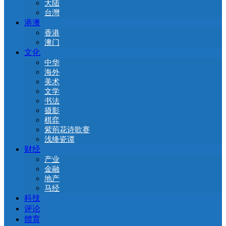
大陆
台灣
港澳
香港
澳门
文化
中华
海外
美术
文学
书法
摄影
棋弈
紫荊花诗歌赛
浅绛瓷谭
财经
产业
金融
地产
马经
科技
评论
體育