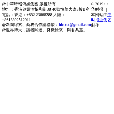
@中華時報傳媒集團 版權所有
© 2019 中
地址：香港銅鑼灣怡和街38-40號怡華大廈3樓B座
华时报 ｜
電話：香港：+852 23668288 大陸：
本网站由
中
+8613802512911
时报业集团
@新聞線索、商務合作請聯繫：
hkctct@gmail.com
制作
@世界博大，讀者闊達。良機徐來，與君共嬴。