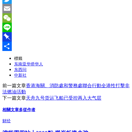
Twitter
Email
WeChat
Line
Pinboard
分
標籤
东南亚华侨华人
享
东西问
中新社
前一篇文章
香港海關、消防處和警務處聯合行動全港性打擊非
法燃油活動
下一篇文章
天舟九号货运飞船已受控再入大气层
相關文章
多從作者
财经