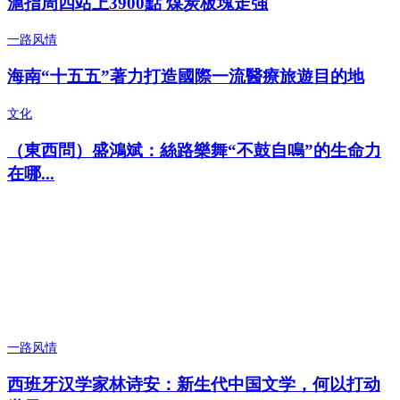
滬指周四站上3900點 煤炭板塊走強
一路风情
海南“十五五”著力打造國際一流醫療旅遊目的地
文化
（東西問）盛鴻斌：絲路樂舞“不鼓自鳴”的生命力
在哪...
一路风情
西班牙汉学家林诗安：新生代中国文学，何以打动