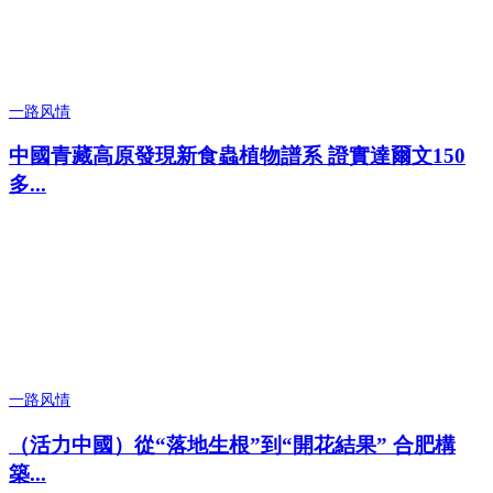
一路风情
中國青藏高原發現新食蟲植物譜系 證實達爾文150
多...
一路风情
（活力中國）從“落地生根”到“開花結果” 合肥構
築...