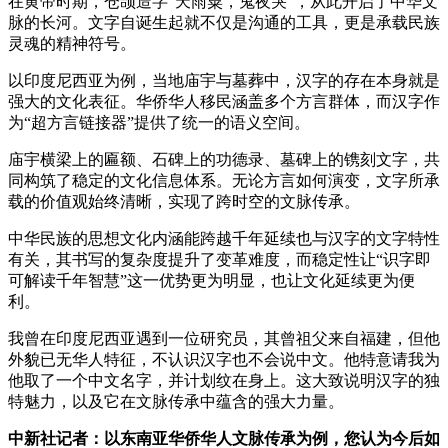
在黄帝时期，仓颉造字“天雨粟，鬼夜哭”，从此开启了中华文
脉的长河。文字自诞生起就不仅是沟通的工具，更是承载民族
灵魂的精神符号。​
以印度尼西亚为例，当地庙宇与墓葬中，汉字的存在本身就是
强大的文化表征。华侨华人移民涵盖多个方言群体，而汉字作
为“超方言链接器”提供了统一的语义空间。​
庙宇横梁上的匾额、石碑上的功德录、墓碑上的镌刻文字，共
同构筑了稳定的文化信息体系。无论方言如何演变，文字所承
载的价值观始终清晰，实现了跨时空的文脉传承。
中华民族的思想文化内涵能跨越千年延续也与汉字的文字特性
有关，其书写的复杂度提升了变革难度，而稳定性让“识字即
可解读千年智慧”这一优势更为明显，也让文化延续更为便
利。​
我曾在印度尼西亚遇到一位研究员，其曾祖父来自福建，但他
外貌已无华人特征，不认识汉字也不会说中文。他特意请我为
他取了一个中文名字，并计划纹在身上。这大致说明汉字的独
特魅力，以及它在文脉传承中蕴含的强大力量。
中新社记者：以东南亚华侨华人文脉传承为例，您认为今后如