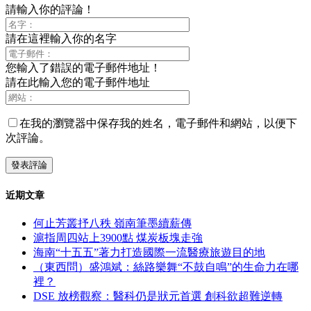
請輸入你的評論！
請在這裡輸入你的名字
您輸入了錯誤的電子郵件地址！
請在此輸入您的電子郵件地址
在我的瀏覽器中保存我的姓名，電子郵件和網站，以便下
次評論。
近期文章
何止芳叢抒八秩 嶺南筆墨續薪傳
滬指周四站上3900點 煤炭板塊走強
海南“十五五”著力打造國際一流醫療旅遊目的地
（東西問）盛鴻斌：絲路樂舞“不鼓自鳴”的生命力在哪
裡？
DSE 放榜觀察：醫科仍是狀元首選 創科欲超難逆轉