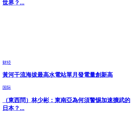
世界？...
财经
黃河干流海拔最高水電站單月發電量創新高
国际
（東西問）林少彬：東南亞為何須警惕加速擴武的
日本？...