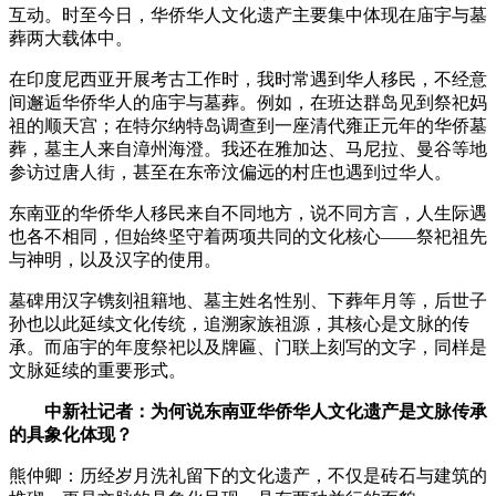
互动。时至今日，华侨华人文化遗产主要集中体现在庙宇与墓
葬两大载体中。​
在印度尼西亚开展考古工作时，我时常遇到华人移民，不经意
间邂逅华侨华人的庙宇与墓葬。例如，在班达群岛见到祭祀妈
祖的顺天宫；在特尔纳特岛调查到一座清代雍正元年的华侨墓
葬，墓主人来自漳州海澄。我还在雅加达、马尼拉、曼谷等地
参访过唐人街，甚至在东帝汶偏远的村庄也遇到过华人。​
东南亚的华侨华人移民来自不同地方，说不同方言，人生际遇
也各不相同，但始终坚守着两项共同的文化核心——祭祀祖先
与神明，以及汉字的使用。
墓碑用汉字镌刻祖籍地、墓主姓名性别、下葬年月等，后世子
孙也以此延续文化传统，追溯家族祖源，其核心是文脉的传
承。而庙宇的年度祭祀以及牌匾、门联上刻写的文字，同样是
文脉延续的重要形式。
中新社记者：为何说东南亚华侨华人文化遗产是文脉传承
的具象化体现？​
熊仲卿：历经岁月洗礼留下的文化遗产，不仅是砖石与建筑的