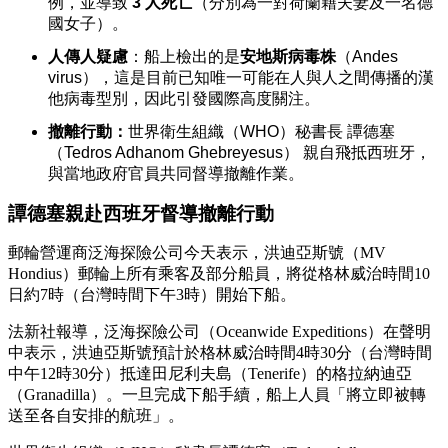
例，並導致
3 人死亡
（分別為一對荷蘭籍夫妻及一名德
國女子）。
人傳人疑慮
：船上檢出的是
安地斯病毒株
（Andes
virus），這是目前已知唯一可能在人與人之間傳播的漢
他病毒型別，因此引發國際高度關注。
撤離行動：
世界衛生組織（WHO）秘書長 譚德塞
（Tedros Adhanom Ghebreyesus） 親自飛抵西班牙，
與當地政府官員共同督導撤離作業。
譚德塞親赴西班牙督導撤離行動
郵輪營運商泛海探險公司今天表示，洪迪亞斯號（MV
Hondius）郵輪上所有乘客及部分船員，將從格林威治時間10
日約7時（台灣時間下午3時）開始下船。
法新社報導，泛海探險公司（Oceanwide Expeditions）在聲明
中表示，洪迪亞斯號預計於格林威治時間4時30分（台灣時間
中午12時30分）抵達田尼利夫島（Tenerife）的格拉納迪亞
（Granadilla）。一旦完成下船手續，船上人員「將立即被轉
送至各自安排的航班」。