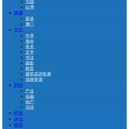
大陆
台灣
港澳
香港
澳门
文化
中华
海外
美术
文学
书法
摄影
棋弈
紫荊花诗歌赛
浅绛瓷谭
财经
产业
金融
地产
马经
科技
评论
體育