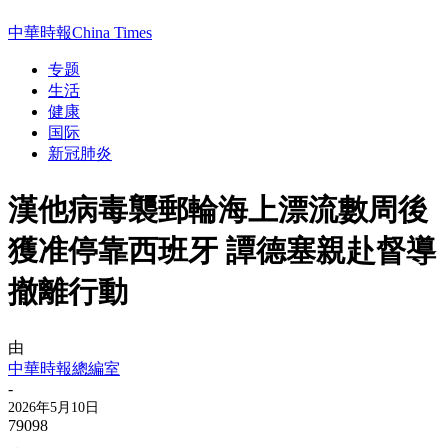
中華時報China Times
专题
生活
健康
国际
新冠肺炎
漢他病毒襲郵輪海上漂流數周後
獲准停靠西班牙 譚德塞親赴督導
撤離行動
由
中華時報總編室
-
2026年5月10日
79098