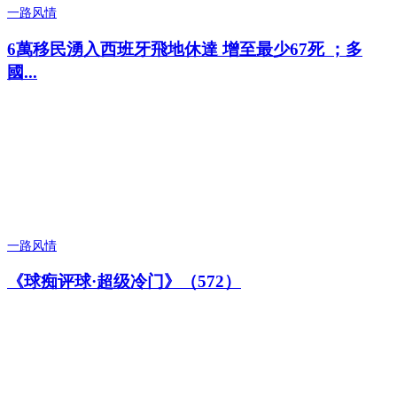
一路风情
6萬移民湧入西班牙飛地休達 增至最少67死 ；多
國...
一路风情
《球痴评球·超级冷门》（572）