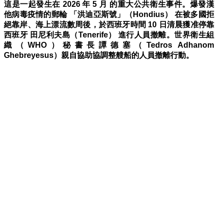
這是一起發生在 2026 年 5 月 的重大公共衛生事件。爆發漢
他病毒疫情的郵輪 「洪迪亞斯號」（Hondius） 在被多國拒
絕靠岸、海上漂流數周後，於西班牙時間 10 日清晨獲准停靠
西班牙 田尼利夫島（Tenerife） 進行人員撤離。世界衛生組
織（WHO）秘書長譚德塞（Tedros Adhanom
Ghebreyesus）親自協助協調整艘船的人員撤離行動。