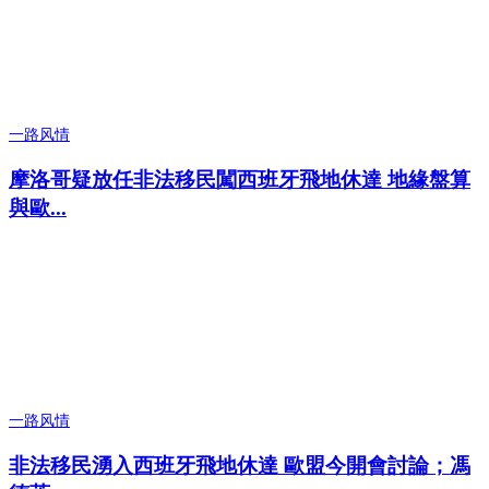
一路风情
摩洛哥疑放任非法移民闖西班牙飛地休達 地緣盤算
與歐...
一路风情
非法移民湧入西班牙飛地休達 歐盟今開會討論；馮