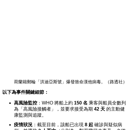
荷蘭籍郵輪「洪迪亞斯號」爆發致命漢他病毒。（路透社）
以下為事件關鍵細節：
高風險監控
：WHO 將船上約
150 名
乘客與船員全數列
為「高風險接觸者」，並要求接受為期
42 天
的主動健
康監測與追蹤。
疫情狀況
：截至目前，該船已出現
8 起
確診與疑似病