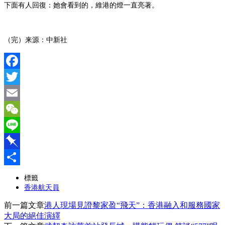
下面有人回復：她會看到的，維港的燈一直亮著。
（完）
来源：中新社
Facebook
Twitter
Email
WeChat
Line
Pinboard
分
標籤
香港航天員
享
前一篇文章
港人現場見證黎家盈“飛天”：香港融入和服務國家
大局的絕佳演繹