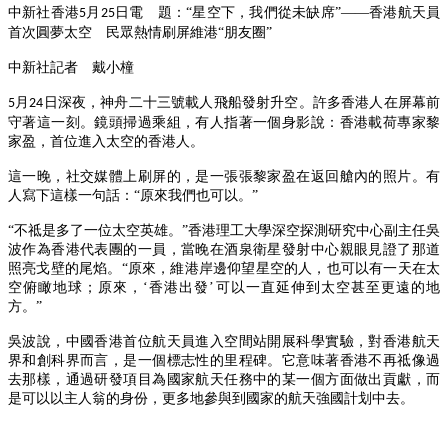
中新社香港
月
日電 題：“星空下，我們從未缺席”——香港航天員
5
25
首次圓夢太空 民眾熱情刷屏維港“朋友圈”
中新社記者 戴小橦
月
日深夜，神舟二十三號載人飛船發射升空。許多香港人在屏幕前
5
24
守著這一刻。鏡頭掃過乘組，有人指著一個身影說：香港載荷專家黎
家盈，首位進入太空的香港人。
這一晚，社交媒體上刷屏的，是一張張黎家盈在返回艙內的照片。有
人寫下這樣一句話：
“原來我們也可以。”
“不祗是多了一位太空英雄。”香港理工大學深空探測研究中心副主任吳
波作為香港代表團的一員，當晚在酒泉衛星發射中心親眼見證了那道
照亮戈壁的尾焰。“原來，維港岸邊仰望星空的人，也可以有一天在太
空俯瞰地球；原來，‘香港出發’可以一直延伸到太空甚至更遠的地
方。”
吳波說，中國香港首位航天員進入空間站開展科學實驗，對香港航天
界和創科界而言，是一個標志性的里程碑。它意味著香港不再祗像過
去那樣，通過研發項目為國家航天任務中的某一個方面做出貢獻，而
是可以以主人翁的身份，更多地參與到國家的航天強國計划中去。