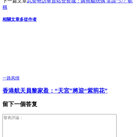
下一篇文章
武契奇訪華首站登長城：購熊貓玩偶 笑談“577”昵
稱
相關文章
多從作者
一路风情
香港航天員黎家盈：“天宮”將迎“紫荊花”
留下一個答复