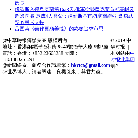
部長
俄羅斯入侵烏克蘭第1628天:俄軍空襲烏克蘭首都基輔及
周邊區域 造成4人喪命；澤倫斯基首訪塞爾維亞 會晤武
契奇尋求支持
吕国英《善作更须善臻》的终极追求审思
@中華時報傳媒集團 版權所有
© 2019 中
地址：香港銅鑼灣怡和街38-40號怡華大廈3樓B座
华时报 ｜
電話：香港：+852 23668288 大陸：
本网站由
中
+8613802512911
时报业集团
@新聞線索、商務合作請聯繫：
hkctct@gmail.com
制作
@世界博大，讀者闊達。良機徐來，與君共嬴。