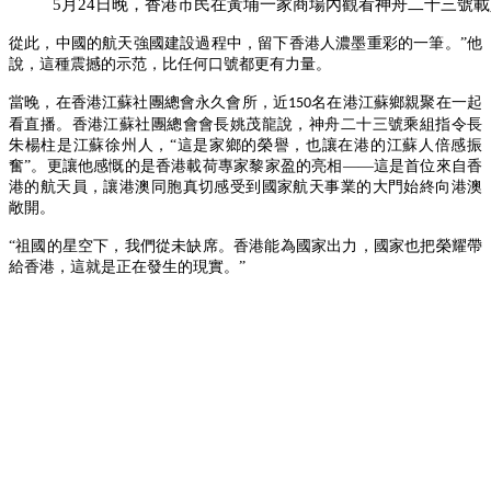
5月24日晚，香港市民在黃埔一家商場內觀看神舟二十三號載
從此，中國的航天強國建設過程中，留下香港人濃墨重彩的一筆。
”他
說，這種震撼的示范，比任何口號都更有力量。
當晚，在香港江蘇社團總會永久會所，近
名在港江蘇鄉親聚在一起
150
看直播。香港江蘇社團總會會長姚茂龍說，神舟二十三號乘組指令長
朱楊柱是江蘇徐州人，“這是家鄉的榮譽，也讓在港的江蘇人倍感振
奮”。更讓他感慨的是香港載荷專家黎家盈的亮相——這是首位來自香
港的航天員，讓港澳同胞真切感受到國家航天事業的大門始終向港澳
敞開。
“祖國的星空下，我們從未缺席。香港能為國家出力，國家也把榮耀帶
給香港，這就是正在發生的現實。”