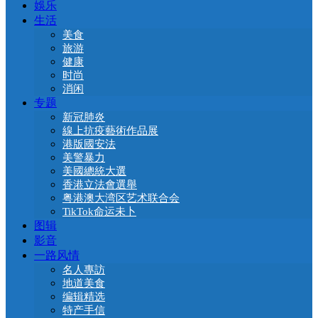
娛乐
生活
美食
旅游
健康
时尚
消闲
专题
新冠肺炎
線上抗疫藝術作品展
港版國安法
美警暴力
美國總統大選
香港立法會選舉
粤港澳大湾区艺术联合会
TikTok命运未卜
图辑
影音
一路风情
名人專訪
地道美食
编辑精选
特产手信