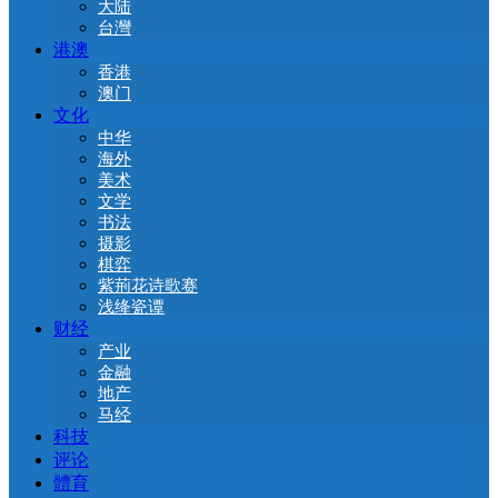
大陆
台灣
港澳
香港
澳门
文化
中华
海外
美术
文学
书法
摄影
棋弈
紫荊花诗歌赛
浅绛瓷谭
财经
产业
金融
地产
马经
科技
评论
體育