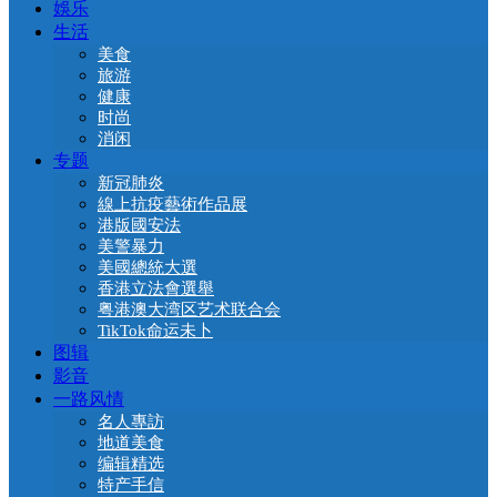
娛乐
生活
美食
旅游
健康
时尚
消闲
专题
新冠肺炎
線上抗疫藝術作品展
港版國安法
美警暴力
美國總統大選
香港立法會選舉
粤港澳大湾区艺术联合会
TikTok命运未卜
图辑
影音
一路风情
名人專訪
地道美食
编辑精选
特产手信