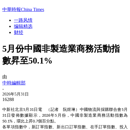
中華時報China Times
一路风情
编辑精选
财经
5月份中國非製造業商務活動指
數昇至50.1%
由
中時編輯部
-
2026年5月31日
16288
中新社北京
月
日電 （記者 阮煜琳）中國物流與採購聯合會
月
5
31
5
日發佈數據顯示，
年
月份，中國非製造業商務活動指數為
31
2026
5
，環比上昇
個百分點。
50.1%
0.7
各單項指數中，新訂單指數、新出口訂單指數、在手訂單指數、投入