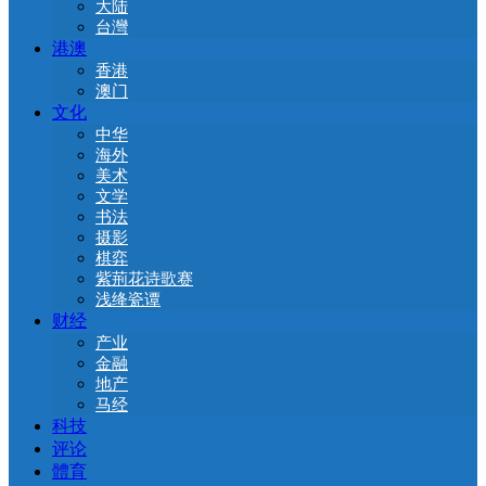
大陆
台灣
港澳
香港
澳门
文化
中华
海外
美术
文学
书法
摄影
棋弈
紫荊花诗歌赛
浅绛瓷谭
财经
产业
金融
地产
马经
科技
评论
體育