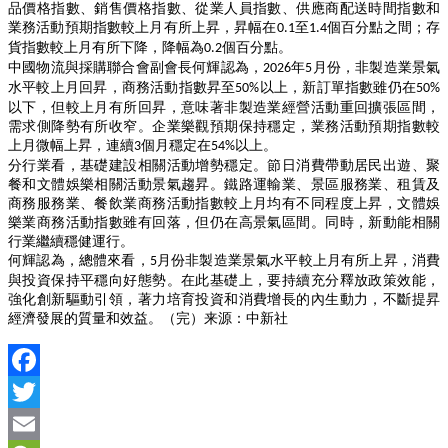
品價格指數、銷售價格指數、從業人員指數、供應商配送時間指數和
業務活動預期指數較上月有所上昇，昇幅在
至
個百分點之間；存
0.1
1.4
貨指數較上月有所下降，降幅為
個百分點。
0.2
中國物流與採購聯合會副會長何輝認為，
年
月份，非製造業景氣
2026
5
水平較上月回昇，商務活動指數昇至
以上，新訂單指數雖仍在
50%
50%
以下，但較上月有所回昇，意味著非製造業經營活動重回擴張區間，
需求側降勢有所收窄。企業樂觀預期保持穩定，業務活動預期指數較
上月微幅上昇，連續
個月穩定在
以上。
3
54%
分行業看，基礎建設相關活動增勢穩定。節日消費帶動居民出遊、聚
餐和文體娛樂相關活動景氣趨昇。鐵路運輸業、景區服務業、租賃及
商務服務業、餐飲業商務活動指數較上月均有不同程度上昇，文體娛
樂業商務活動指數雖有回落，但仍在高景氣區間。同時，新動能相關
行業繼續穩健運行。
何輝認為，總體來看，
月份非製造業景氣水平較上月有所上昇，消費
5
與投資保持平穩向好態勢。在此基礎上，要持續充分釋放政策效能，
強化創新驅動引領，著力培育投資和消費增長的內生動力，不斷提昇
經濟發展的質量和效益。（完）
来源：中新社
Facebook
Twitter