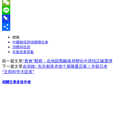
Email
WeChat
Line
Pinboard
分
標籤
中國物流與採購聯合會
享
消費與投資
非製造業景氣
前一篇文章
“香會”觀察：在地區戰略格局變化中尋找正確選擇
下一篇文章
余润德 | 东京都美术馆个展隆重启幕！并获日本
“文部科学大臣奖”
相關文章
多從作者