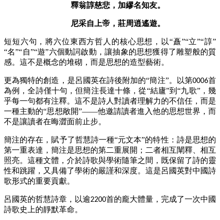
釋翁諄慈悲，加繆名知友。
尼采自上帝，莊周逍遙遊。
短短六句，將六位東西方哲人的核心思想，以
“矗”“立”“諄”
“名”“自”“遊”六個動詞啟動，讓抽象的思想獲得了雕塑般的質
感。這不是概念的堆砌，而是思想的造型藝術。
更為獨特的創造，是呂國英在詩後附加的
“簡注”。以第
首
0006
為例，全詩僅十句，但簡注長達十條，從“結廬”到“九歌”，幾
乎每一句都有注釋。這不是詩人對讀者理解力的不信任，而是
一種主動的“思想敞開”——他邀請讀者進入他的思想世界，而
不是讓讀者在晦澀面前止步。
簡注的存在，賦予了哲慧詩一種
“元文本”的特性：詩是思想的
第一重表達，簡注是思想的第二重展開；二者相互闡釋、相互
照亮。這種文體，介於詩歌與學術隨筆之間，既保留了詩的靈
性和跳躍，又具備了學術的嚴謹和深度。這是呂國英對中國詩
歌形式的重要貢獻。
呂國英的哲慧詩章，以逾
首的龐大體量，完成了一次中國
2200
詩歌史上的靜默革命。