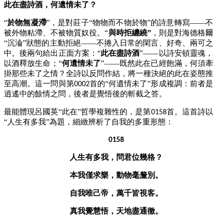
此在盡詩酒，何遺情未了？
“
於物無凝滯
”，是對莊子“物物而不物於物”的詩意轉寫——不
被外物粘滯、不被物質奴役。“
與時拒纏繞
”
，則是對海德格爾
“沉淪”狀態的主動拒絕——不捲入日常的閑言、好奇、兩可之
中。後兩句給出正面方案：“
此在盡詩酒
”——以詩安頓靈魂，
以酒釋放生命；“
何遺情未了
”——既然此在已經飽滿，何須牽
掛那些未了之情？全詩以反問作結，將一種決絕的此在姿態推
至高潮。這一問與第
首的“何遺情未了”形成複調：前者是
0002
逍遙中的餘情之問，後者是覺悟後的斬截之答。
最能體現呂國英
“此在”哲學複雜性的，是第
首。這首詩以
0158
“人生有多我”為題，細緻辨析了自我的多重形態：
0158
人生有多我，問君位幾格？
本我僅求樂，動物毫釐別。
自我唯己帝，萬千皆視客。
真我覺慧悟，天地盡通徹。