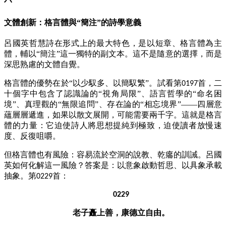
文體創新：格言體與
“簡注”的詩學意義
呂國英哲慧詩在形式上的最大特色，是以短章、格言體為主
體，輔以
“簡注”這一獨特的副文本。這不是隨意的選擇，而是
深思熟慮的文體自覺。
格言體的優勢在於
“以少馭多、以簡馭繁”。試看第
首，二
0197
十個字中包含了認識論的“視角局限”、語言哲學的“命名困
境”、真理觀的“無限追問”、存在論的“相忘境界”——四層意
蘊層層遞進，如果以散文展開，可能需要兩千字。這就是格言
體的力量：它迫使詩人將思想提純到極致，迫使讀者放慢速
度、反復咀嚼。
但格言體也有風險：容易流於空洞的說教、乾癟的訓誡。呂國
英如何化解這一風險？答案是：以意象啟動哲思、以具象承載
抽象。第
首：
0229
0229
老子矗上善，康德立自由。