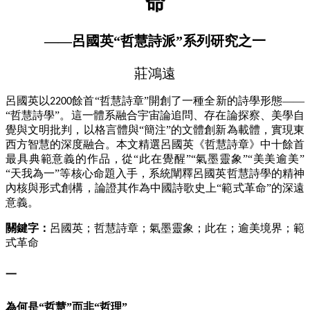
命
——呂國英“哲慧詩派”系列研究之一
莊鴻遠
呂國英以
餘首“哲慧詩章”開創了一種全新的詩學形態——
2200
“哲慧詩學”。這一體系融合宇宙論追問、存在論探察、美學自
覺與文明批判，以格言體與“簡注”的文體創新為載體，實現東
西方智慧的深度融合。本文精選呂國英《哲慧詩章》中十餘首
最具典範意義的作品，從“此在覺醒”“氣墨靈象”“美美逾美”
“天我為一”等核心命題入手，系統闡釋呂國英哲慧詩學的精神
內核與形式創構，論證其作為中國詩歌史上“範式革命”的深遠
意義。
關鍵字：
呂國英；哲慧詩章；氣墨靈象；此在；逾美境界；範
式革命
一
為何是
“哲慧”而非“哲理”