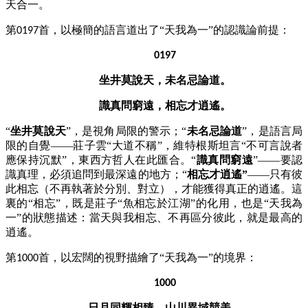
天合一。
第
首，以極簡的語言道出了“天我為一”的認識論前提：
0197
0197
坐井莫說天，未名忌論道。
識真問窮遠，相忘才逍遙。
“
坐井莫說天
”，是視角局限的警示；“
未名忌論道
”，是語言局
限的自覺——莊子雲“大道不稱”，維特根斯坦言“不可言說者
應保持沉默”，東西方哲人在此匯合。“
識真問窮遠
”——要認
識真理，必須追問到最深遠的地方；“
相忘才逍遙
”
——只有彼
此相忘（不再執著於分別、對立），才能獲得真正的逍遙。這
裏的“相忘”，既是莊子“魚相忘於江湖”的化用，也是“天我為
一”的狀態描述：當天與我相忘、不再區分彼此，就是最高的
逍遙。
第
首，以宏闊的視野描繪了“天我為一”的境界：
1000
1000
日月同輝相臻，山川異域競美。