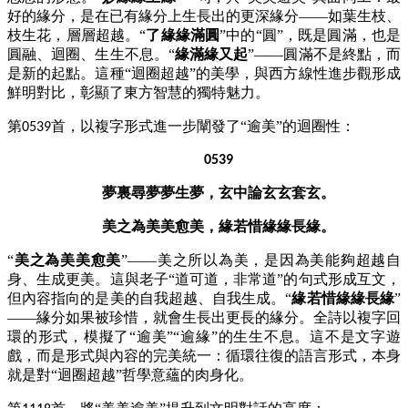
好的緣分，是在已有緣分上生長出的更深緣分——如葉生枝、
枝生花，層層超越。“
了緣緣滿圓
”中的“圓”，既是圓滿，也是
圓融、迴圈、生生不息。“
緣滿緣又起
”——圓滿不是終點，而
是新的起點。這種“迴圈超越”的美學，與西方線性進步觀形成
鮮明對比，彰顯了東方智慧的獨特魅力。
第
首，以複字形式進一步闡發了“逾美”的迴圈性：
0539
0539
夢裏尋夢夢生夢，玄中論玄玄套玄。
美之為美美愈美，緣若惜緣緣長緣。
“
美之為美美愈美
”——美之所以為美，是因為美能夠超越自
身、生成更美。這與老子“道可道，非常道”的句式形成互文，
但內容指向的是美的自我超越、自我生成。“
緣若惜緣緣長緣
”
——緣分如果被珍惜，就會生長出更長的緣分。全詩以複字回
環的形式，模擬了“逾美”“逾緣”的生生不息。這不是文字遊
戲，而是形式與內容的完美統一：循環往復的語言形式，本身
就是對“迴圈超越”哲學意蘊的肉身化。