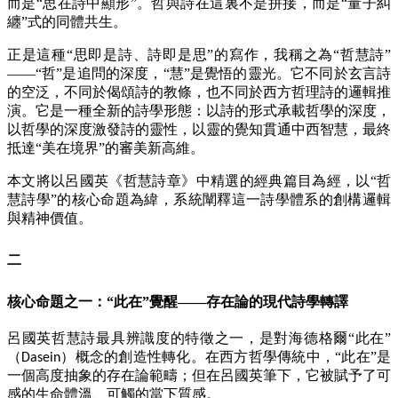
而是“思在詩中顯形”。哲與詩在這裏不是拼接，而是“量子糾
纏”式的同體共生。
正是這種
“思即是詩、詩即是思”的寫作，我稱之為“哲慧詩”
——“哲”是追問的深度，“慧”是覺悟的靈光。它不同於玄言詩
的空泛，不同於偈頌詩的教條，也不同於西方哲理詩的邏輯推
演。它是一種全新的詩學形態：以詩的形式承載哲學的深度，
以哲學的深度激發詩的靈性，以靈的覺知貫通中西智慧，最終
抵達“美在境界”的審美新高維。
本文將以呂國英《哲慧詩章》中精選的經典篇目為經，以
“哲
慧詩學”的核心命題為緯，系統闡釋這一詩學體系的創構邏輯
與精神價值。
二
核心命題之一：
“此在”覺醒——存在論的現代詩學轉譯
呂國英哲慧詩最具辨識度的特徵之一，是對海德格爾
“此在”
（
）概念的創造性轉化。在西方哲學傳統中，“此在”是
Dasein
一個高度抽象的存在論範疇；但在呂國英筆下，它被賦予了可
感的生命體溫、可觸的當下質感。