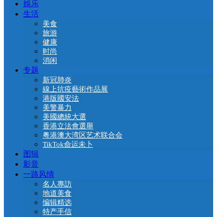
娛乐
生活
美食
旅游
健康
时尚
消闲
专题
新冠肺炎
線上抗疫藝術作品展
港版國安法
美警暴力
美國總統大選
香港立法會選舉
粤港澳大湾区艺术联合会
TikTok命运未卜
图辑
影音
一路风情
名人專訪
地道美食
编辑精选
特产手信