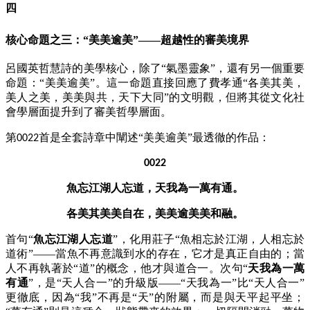
四
核心命題之三：
“美美逾美”——超越性的審美境界
呂國英哲慧詩的美學核心，除了
“氣墨靈象”，還有另一個重要
命題：“美美逾美”。這一命題直接回應了費孝通“各美其美，
美人之美，美美與共，天下大同”的文明觀，但將其從文化社
會學層面提升到了審美哲學層面。
第
首是全套詩章中闡述“美美逾美”最透徹的作品：
0022
0022
魚忘江湖人忘道，天我為一萬有通。
各美其美美自在，美美逾美美和融。
首句
“
魚忘江湖人忘道
”，化用莊子“魚相忘於江湖，人相忘於
道術”——當魚不再意識到水的存在，它才是真正自由的；當
人不再執著於“道”的概念，他才與道合一。次句“
天我為一萬
有通
”，是“天人合一”的升級版——“天我為一”比“天人合一”
更徹底，因為“我”不再是“天”的附屬，而是與天平起平坐；