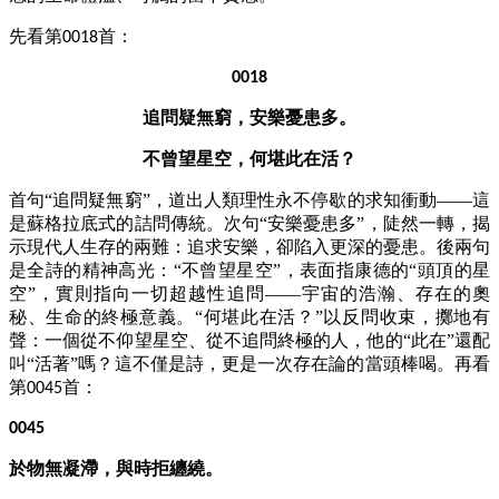
先看第
首：
0018
0018
追問疑無窮，安樂憂患多。
不曾望星空，何堪此在活？
首句
“追問疑無窮”，道出人類理性永不停歇的求知衝動——這
是蘇格拉底式的詰問傳統。次句“安樂憂患多”，陡然一轉，揭
示現代人生存的兩難：追求安樂，卻陷入更深的憂患。後兩句
是全詩的精神高光：“不曾望星空”，表面指康德的“頭頂的星
空”，實則指向一切超越性追問——宇宙的浩瀚、存在的奧
秘、生命的終極意義。“何堪此在活？”以反問收束，擲地有
聲：一個從不仰望星空、從不追問終極的人，他的“此在”還配
叫“活著”嗎？這不僅是詩，更是一次存在論的當頭棒喝。
再看
第
首：
0045
0045
於物無凝滯，與時拒纏繞。