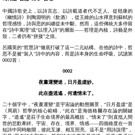
中國詩歌史上，以詩言志、以詩載道者代不乏人。從嵇康的
《幽憤詩》到陶淵明的《飲酒》，從王維的山水禪意到蘇軾的
哲理感悟，詩與思的糾纏從未中斷。然而，這些傳統大多停留
在
“詩中寓理”或“以理入詩”的層面——哲理是內核，詩藝是外
殼，二者仍有“拼接”之痕。
呂國英的
“哲慧詩”徹底打破了這一二元結構。在他的詩中，哲
思不是被“裝入”詩中的內容，而是詩本身的生命呼吸。試讀第
首：
0002
0002
夜晝運變迷，日月盈虛妙。
此在盡逍遙，何遺情未了。
二十個字中，
“夜晝運變”是宇宙論的動態圖景，“日月盈虛”是
《周易》哲學的核心範疇，“此在”是海德格爾存在論的關鍵
字，“逍遙”是莊子生命境界的最高概括，“情未了”則直抵人間
世的悲歡牽絆。宇宙、存在、境界、情感——四個維度在一首
短詩中同時敞開，彼此互滲、相互照亮。這不是“用詩說理”，