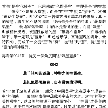
首句
“悟空化妙有”，化用佛教“色即是空，空即是色”的智慧
——“悟空”不是墮入虛無，而是在“空”中照見“妙有”。次句
“追疑生慧光”，將“懷疑”這一哲學方法昇華為精神修煉：真正
的智慧，誕生於不息的追問。後兩句是全詩的詩眼：“著卷若
氣墨”——藝術家落筆時，用的不是普通的墨，而是“氣墨”，
即被精神浸透、被靈性啟動的墨；“無處不靈象”——在這樣的
筆下，每一處都是“靈象”，即超越形似、直達靈魂的境象。全
詩四句，完成了一次從“空”到“有”、從“疑”到“慧”、從“墨”到
“靈”的精神躍升。
再看第
首，從另一個角度闡述“氣墨靈象”：
0042
0042
萬千諸相皆道蘊，神聖之美性靈生。
若以氣墨著繪卷，自有靈象盡澄明。
首句
“萬千諸相皆道蘊”，繼承了中國美學“道在器中”“理在事
中”的傳統——萬物的表像中蘊藏著宇宙的大道。次句“神聖之
美性靈生”，點出美的根源不在物而在心——“性靈”才是美的
母體。後兩句再次回到“氣墨靈象”：只要以“氣墨”創作，自然