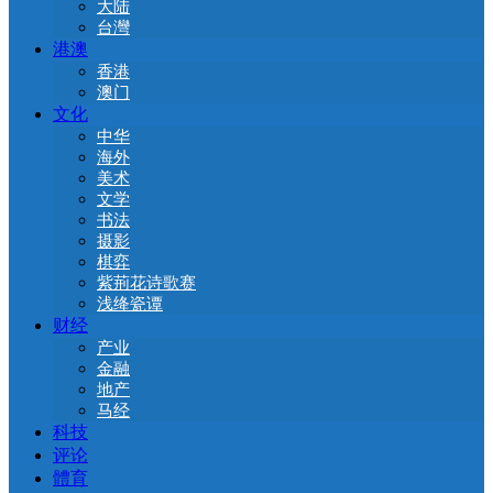
大陆
台灣
港澳
香港
澳门
文化
中华
海外
美术
文学
书法
摄影
棋弈
紫荊花诗歌赛
浅绛瓷谭
财经
产业
金融
地产
马经
科技
评论
體育