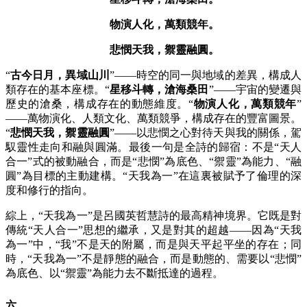
物演人化，萬類競年。
悲憫天我，禦靈融圓。
“
古今日月，異域山川
”——時空的同一與地域的差異，構成人
類存在的基本座標。“
星移斗轉，滄海桑田
”——宇宙的變遷與
歷史的滄桑，構成存在的動態維度。“
物演人化，萬類競年
”
——萬物演化、人類文化、萬類競爭，構成存在的豐富圖景。
“
悲憫天我，禦靈融圓
”——以悲憫之心對待天與我的關係，駕
馭靈性走向和融與圓滿。最後一句是全詩的歸宿：不是“天人
合一”式的被動融合，而是“悲憫”為底色、“禦靈”為能力、“融
圓”為目標的主動建構。“天我為一”在這裏被賦予了倫理的深
度和修行的指向。
綜上，
“天我為一”是呂國英哲慧詩的最高精神境界。它既是對
傳統“天人合一”思想的繼承，又是對其的超越——因為“天我
為一”中，“我”不是天的附屬，而是與天平起平坐的存在；同
時，“天我為一”不是靜態的融合，而是動態的、需要以“悲憫”
為底色、以“禦靈”為能力去不斷抵達的過程。
六