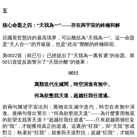
五
核心命題之四：
“天我為一”——存在與宇宙的終極和解
呂國英哲慧詩的最高境界，可以概括為
“天我為一”。這一命題
是“天人合一”的升級版，也是“此在”覺醒的終極歸宿。
第
首（前已引）已經提出了“天我為一萬有通”的命題。第
0022
首從反面警示了“天我分離”的後果：
0011
0011
萬類迭代生滅間，時空演進有無中。
何為欲壑戕天道，超越狂我任逍遙。
前兩句陳述宇宙法則：萬物在生滅中迭代，時空在有無中演
進。後兩句發出警示：
“何為欲壑戕天道”——為什麼要用無底
的欲望去戕害天道？“超越狂我任逍遙”——只有超越那個狂妄
的“我”，才能獲得真正的逍遙。這裏的“狂我”，與“天我”形成
對立：執著於“狂我”，就會與天道對抗；超越“狂我”，才能與