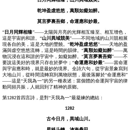
乾坤盈虛悠悠，萬類如癡如醉。
莫言夢裏吾鄉，命運應和妙最。
“
日月同輝相臻
”——太陽與月亮的光輝相互臻至、相互增色，
這是宇宙的和諧。“
山川異域競美
”——不同地域的山川競相展
現各自的美，這是大地的豐饒。“
乾坤盈虛悠悠
”——天地的盈
滿與虛空悠悠流轉，這是時間的韻律。“
萬類如癡如醉
”——萬
物沉浸在這和諧的宇宙中，如癡如醉。“
莫言夢裏吾鄉
”——不
要說這美好的境界只存在於夢中；“
命運應和妙最
”——當命運
與宇宙應和時，就是最妙的境界。全詩六句，從宇宙景象寫到
大地山川，從時間流轉寫到萬物狀態，最後落腳於“命運應和”
——這是“天我為一”的另一種表述：當個體的命運與宇宙的律
動同頻共振，人就回到了精神的原鄉。
第
首四言詩，是對“天我為一”最凝練的總結：
1282
1282
古今日月，異域山川。
星移斗轉，滄海桑田。