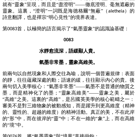
就有“靈象”呈現，而且是“盡澄明”——徹底澄明、毫無遮蔽的
靈象。這裏，“澄明”一詞既是海德格爾“無蔽”（
）的
aletheia
詩意翻譯，也是禪宗“明心見性”的境界表達。
第
首，以極簡的語言揭示了“氣墨靈象”的認識論基礎：
0083
0083
水靜愈流深，語緩顯人貴。
氣墨非常墨，靈象高維美。
前兩句以自然現象和人際交往為喻，說明一個普遍規律：表面
的靜，往往蘊藏深處的動；語速的緩，往往顯示內心的貴。後
兩句切入美學核心：
“氣墨非常墨”——氣墨不是普通的物質之
墨，而是精神化了的墨；“靈象高維美”——靈象之美，屬於
“高維”之美。這裏的“高維”，是呂國英美學的核心範疇之一：
審美不是對三維物象的被動感知，而是躍升到更高維度（精神
的、靈性的、超越的維度）的精神活動。真正的美，不在此岸
的“形”中，而在彼岸的“靈”中；不在一維的“象”上，而在高維
的“境”中。
第
首，將“氣墨靈象”與“境界”直接掛鉤：
0076