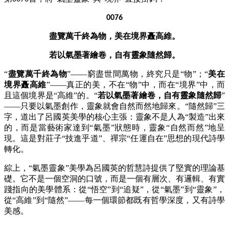
0076
盡覽萬千終為物，美在境界矗高維。
若以氣墨著繪卷，自有靈象隨然歸。
“
盡覽萬千終為物
”——窮盡世間萬物，終究只是“物”；“
美在
境界矗高維
”——真正的美，不在“物”中，而在“境界”中，而
且這個境界是“高維”的。“
若以氣墨著繪卷，自有靈象隨然歸
”
——只要以氣墨創作，靈象就會自然而然地歸來。“隨然歸”三
字，道出了呂國英美學的核心主張：靈象不是人為“製造”出來
的，而是當藝術家達到“氣墨”狀態時，靈象“自然而然”地呈
現。這是對莊子“技進乎道”、禪宗“任運自在”思想的現代詩學
轉化。
綜上，
“氣墨靈象”美學為呂國英的哲慧詩提供了堅實的理論基
礎。它不是一個空洞的口號，而是一個有層次、有邏輯、有實
踐指向的美學體系：從“悟空”到“追疑”，從“氣墨”到“靈象”，
從“高維”到“隨然”——每一個環節都既有哲學深度，又有詩學
美感。