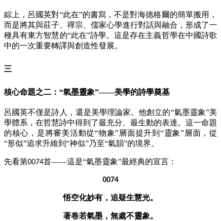
綜上，呂國英對
“此在”的書寫，不是對海德格爾的簡單搬用，
而是將其與莊子、禪宗、儒家心學進行對話與融合，形成了一
種具有東方智慧的“此在”詩學。這是存在主義哲學在中國詩歌
中的一次重要轉譯與創造性發展。
三
核心命題之二：
“氣墨靈象”——美學的詩學奠基
呂國英不僅是詩人，還是美學理論家。他創立的
“氣墨靈象”美
學體系，在哲慧詩中得到了最充分、最生動的表達。這一命題
的核心，是將審美活動從“物象”層面提升到“靈象”層面，從
“形似”追求升維到“神似”乃至“氣韻”的境界。
先看第
首——這是“氣墨靈象”最經典的宣言：
0074
0074
悟空化妙有，追疑生慧光。
著卷若氣墨，無處不靈象。