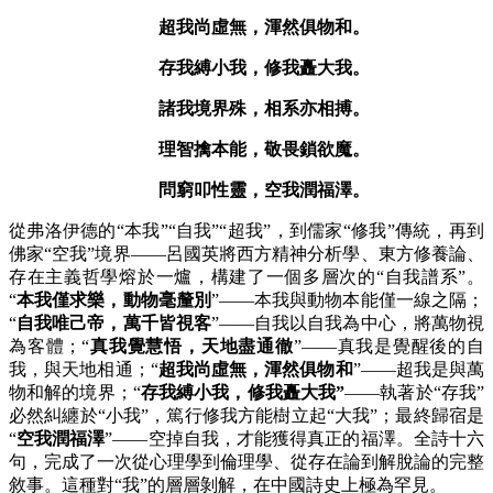
超我尚虛無，渾然俱物和。
存我縛小我，修我矗大我。
諸我境界殊，相系亦相搏。
理智擒本能，敬畏鎖欲魔。
問窮叩性靈，空我潤福澤。
從弗洛伊德的
“本我”“自我”“超我”，到儒家“修我”傳統，再到
佛家“空我”境界——呂國英將西方精神分析學、東方修養論、
存在主義哲學熔於一爐，構建了一個多層次的“自我譜系”。
“
本我僅求樂，動物毫釐別
”——本我與動物本能僅一線之隔；
“
自我唯己帝，萬千皆視客
”——自我以自我為中心，將萬物視
為客體；“
真我覺慧悟，天地盡通徹
”——真我是覺醒後的自
我，與天地相通；“
超我尚虛無，渾然俱物和
”——超我是與萬
物和解的境界；“
存我縛小我，修我矗大我
”
——執著於“存我”
必然糾纏於“小我”，篤行修我方能樹立起“大我”；最終歸宿是
“
空我潤福澤
”——空掉自我，才能獲得真正的福澤。全詩十六
句，完成了一次從心理學到倫理學、從存在論到解脫論的完整
敘事。這種對“我”的層層剝解，在中國詩史上極為罕見。