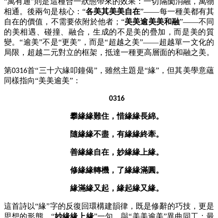
“萬有通”則是這種合一狀態帶來的效果：一切隔閡消融，萬物
相通。後兩句是核心：“
各美其美美自在
”——每一種美都有其
自在的價值，不需要依附於他者；“
美美逾美美和融
”——不同
的美相遇、碰撞、融合，生成的不是美的疊加，而是美的質
變。“逾美”不是“更美”，而是“超越之美”——超越單一文化的
局限，超越二元對立的框架，抵達一種更高層面的和融之美。
第
首“三十六緣叩鐘偈”，雖然主題是“緣”，但其美學意蘊
0316
同樣指向“美美逾美”：
0316
攀緣緣難住，惜緣緣長綿。
隨緣緣不盡，有緣緣終牽。
善緣緣自在，妙緣緣上緣。
修緣緣轉機，了緣緣滿圓。
緣滿緣又起，緣起緣又緣。
這首詩以
“緣”字的反復回環構建韻律，既是修辭的巧技，更是
思想的形態。“
妙緣緣上緣
”一句，與“美美逾美”異曲同工：最