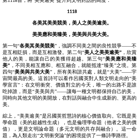
第
首，將“美美逾美”提升到文明對話的高度：
1118
1118
各美其美美競美，美人之美美逾美。
美美應和美臻美，美美與共美大美。
第一句
“
各美其美美競美
”，強調不同美之間的良性競爭——不
是互相貶損，而是互相激發。第二句“
美人之美美逾美
”
，欣賞
他人的美，能讓自己的美獲得超越。第三句
“
美美應和美臻
美
”
，不同美相互應和、相互融合，就能抵達
“臻美”之境。第
四句“
美美與共美大美
”，所有美和諧共處，就是“大美”——宇
宙間最高的美。這首詩可以看作呂國英對人類文明走向的“美
學宣言”：在文明衝突、價值對立的今天，唯一的出路不是誰
吃掉誰，而是“美美與共”——讓每一種文明都保持自己的美，
同時向其他文明的美開放，在對話與融合中生成新的、更高的
美。
綜上，
“美美逾美”是呂國英哲慧詩的核心價值取向。它既是美
學命題（美的超越性生成），也是倫理學命題（他者之美的價
值），更是文明論命題（多元文明的共存與融合）。這一命
題，為人類走出“文明衝突論”的困境提供了一條詩學路徑。