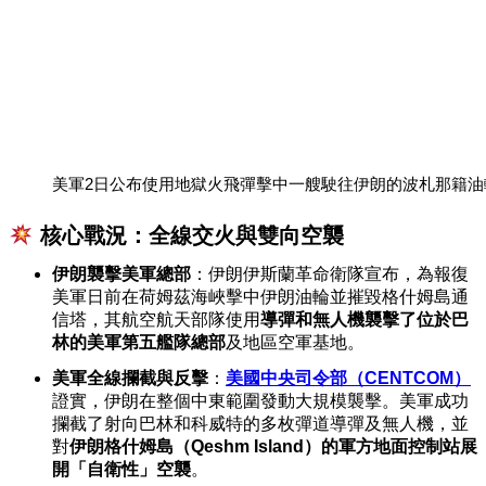
美軍2日公布使用地獄火飛彈擊中一艘駛往伊朗的波札那籍油輪，
核心戰況：全線交火與雙向空襲
伊朗襲擊美軍總部
：伊朗伊斯蘭革命衛隊宣布，為報復
美軍日前在荷姆茲海峽擊中伊朗油輪並摧毀格什姆島通
信塔，其航空航天部隊使用
導彈和無人機襲擊了位於巴
林的美軍第五艦隊總部
及地區空軍基地。
美軍全線攔截與反擊
：
美國中央司令部（CENTCOM）
證實，伊朗在整個中東範圍發動大規模襲擊。美軍成功
攔截了射向巴林和科威特的多枚彈道導彈及無人機，並
對
伊朗格什姆島（Qeshm Island）的軍方地面控制站展
開「自衛性」空襲
。