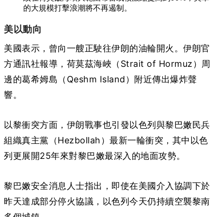
的大規模打擊浪潮將不再遏制。
美以動向
美國表示，曾向一艘正駛往伊朗的油輪開火。伊朗官
方通訊社報導，荷莫茲海峽（Strait of Hormuz）周
邊的葛希姆島（Qeshm Island）附近傳出爆炸聲
響。
以黎衝突方面，伊朗戰事也引發以色列與黎巴嫩民兵
組織真主黨（Hezbollah）最新一輪衝突，其中以色
列更展開25年來對黎巴嫩最深入的地面攻勢。
黎巴嫩安全消息人士指出，即使在美國介入協調下於
昨天達成部分停火協議，以色列今天仍持續空襲黎南
多個城鎮。