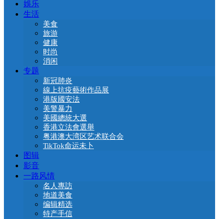
娛乐
生活
美食
旅游
健康
时尚
消闲
专题
新冠肺炎
線上抗疫藝術作品展
港版國安法
美警暴力
美國總統大選
香港立法會選舉
粤港澳大湾区艺术联合会
TikTok命运未卜
图辑
影音
一路风情
名人專訪
地道美食
编辑精选
特产手信