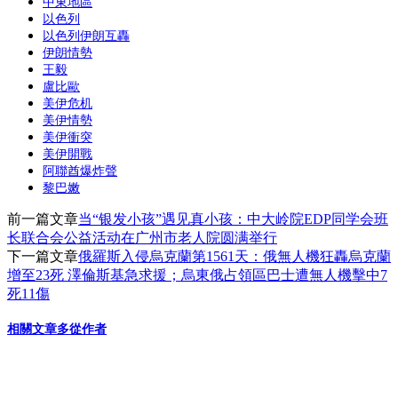
中東地區
享
以色列
以色列伊朗互轟
伊朗情勢
王毅
盧比歐
美伊危机
美伊情勢
美伊衝突
美伊開戰
阿聯酋爆炸聲
黎巴嫩
前一篇文章
当“银发小孩”遇见真小孩：中大岭院EDP同学会班
长联合会公益活动在广州市老人院圆满举行
下一篇文章
俄羅斯入侵烏克蘭第1561天：俄無人機狂轟烏克蘭
增至23死 澤倫斯基急求援；烏東俄占領區巴士遭無人機擊中7
死11傷
相關文章
多從作者