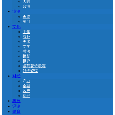
大陆
台灣
港澳
香港
澳门
文化
中华
海外
美术
文学
书法
摄影
棋弈
紫荊花诗歌赛
浅绛瓷谭
财经
产业
金融
地产
马经
科技
评论
體育