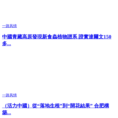
一路风情
中國青藏高原發現新食蟲植物譜系 證實達爾文150
多...
一路风情
（活力中國）從“落地生根”到“開花結果” 合肥構
築...