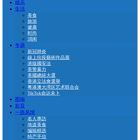
娛乐
生活
美食
旅游
健康
时尚
消闲
专题
新冠肺炎
線上抗疫藝術作品展
港版國安法
美警暴力
美國總統大選
香港立法會選舉
粤港澳大湾区艺术联合会
TikTok命运未卜
图辑
影音
一路风情
名人專訪
地道美食
编辑精选
特产手信