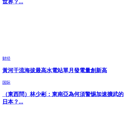
世界？...
财经
黃河干流海拔最高水電站單月發電量創新高
国际
（東西問）林少彬：東南亞為何須警惕加速擴武的
日本？...