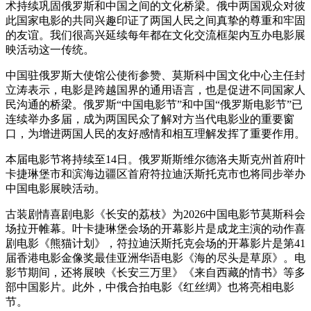
术持续巩固俄罗斯和中国之间的文化桥梁。俄中两国观众对彼
此国家电影的共同兴趣印证了两国人民之间真挚的尊重和牢固
的友谊。我们很高兴延续每年都在文化交流框架内互办电影展
映活动这一传统。
中国驻俄罗斯大使馆公使衔参赞、莫斯科中国文化中心主任封
立涛表示，电影是跨越国界的通用语言，也是促进不同国家人
民沟通的桥梁。俄罗斯“中国电影节”和中国“俄罗斯电影节”已
连续举办多届，成为两国民众了解对方当代电影业的重要窗
口，为增进两国人民的友好感情和相互理解发挥了重要作用。
本届电影节将持续至14日。俄罗斯斯维尔德洛夫斯克州首府叶
卡捷琳堡市和滨海边疆区首府符拉迪沃斯托克市也将同步举办
中国电影展映活动。
古装剧情喜剧电影《长安的荔枝》为2026中国电影节莫斯科会
场拉开帷幕。叶卡捷琳堡会场的开幕影片是成龙主演的动作喜
剧电影《熊猫计划》，符拉迪沃斯托克会场的开幕影片是第41
届香港电影金像奖最佳亚洲华语电影《海的尽头是草原》。电
影节期间，还将展映《长安三万里》《来自西藏的情书》等多
部中国影片。此外，中俄合拍电影《红丝绸》也将亮相电影
节。