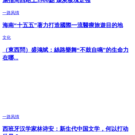
滬指周四站上3900點 煤炭板塊走強
一路风情
海南“十五五”著力打造國際一流醫療旅遊目的地
文化
（東西問）盛鴻斌：絲路樂舞“不鼓自鳴”的生命力
在哪...
一路风情
西班牙汉学家林诗安：新生代中国文学，何以打动