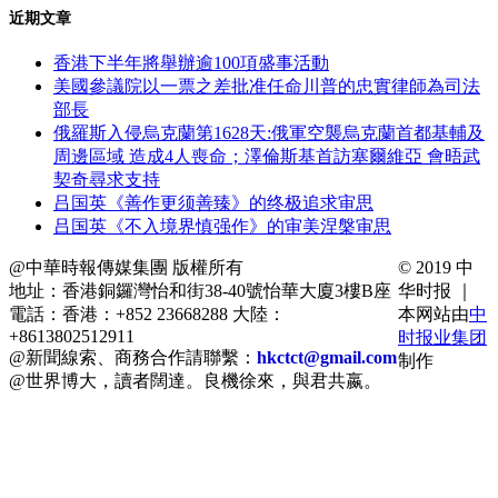
近期文章
香港下半年將舉辦逾100項盛事活動
美國參議院以一票之差批准任命川普的忠實律師為司法
部長
俄羅斯入侵烏克蘭第1628天:俄軍空襲烏克蘭首都基輔及
周邊區域 造成4人喪命；澤倫斯基首訪塞爾維亞 會晤武
契奇尋求支持
吕国英《善作更须善臻》的终极追求审思
吕国英《不入境界慎强作》的审美涅槃审思
@中華時報傳媒集團 版權所有
© 2019 中
地址：香港銅鑼灣怡和街38-40號怡華大廈3樓B座
华时报 ｜
電話：香港：+852 23668288 大陸：
本网站由
中
+8613802512911
时报业集团
@新聞線索、商務合作請聯繫：
hkctct@gmail.com
制作
@世界博大，讀者闊達。良機徐來，與君共嬴。