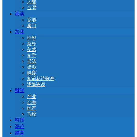
大陆
台灣
港澳
香港
澳门
文化
中华
海外
美术
文学
书法
摄影
棋弈
紫荊花诗歌赛
浅绛瓷谭
财经
产业
金融
地产
马经
科技
评论
體育