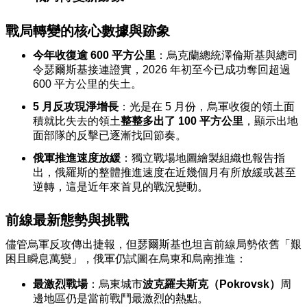
戰局轉變的核心數據與跡象
今年收復逾 600 平方公里
：烏克蘭總統澤倫斯基與總司
令瑟爾斯基接連證實，2026 年初至今已成功奪回超過
600 平方公里的失土。
5 月反攻現淨增長
：光是在 5 月份，烏軍收復的領土面
積就比失去的領土
整整多出了 100 平方公里
，顯示出地
面部隊的反擊已逐漸找回節奏。
俄軍推進速度放緩
：獨立戰場地圖繪製組織也報告指
出，俄羅斯的整體推進速度在近幾個月有所放緩或甚至
逆轉，這是近年來首見的戰況變動。
前線最新態勢與挑戰
儘管烏軍反攻傳出捷報，但瑟爾斯基也坦言前線局勢依舊「艱
困且瞬息萬變」，俄軍仍試圖在烏東和烏南推進：
最激烈戰場
：烏東城市
波克羅夫斯克（Pokrovsk）
周
邊地區仍是當前戰鬥最激烈的熱點。