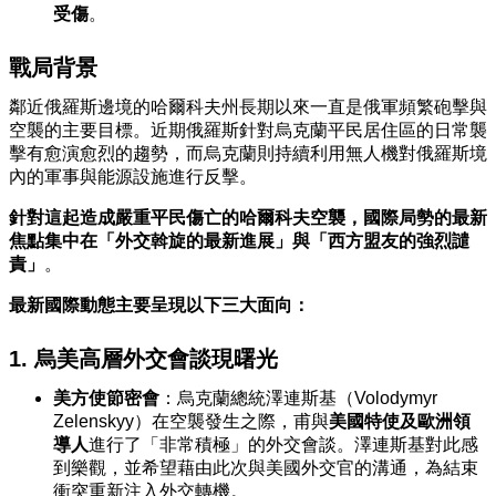
受傷
。
戰局背景
鄰近俄羅斯邊境的哈爾科夫州長期以來一直是俄軍頻繁砲擊與
空襲的主要目標。近期俄羅斯針對烏克蘭平民居住區的日常襲
擊有愈演愈烈的趨勢，而烏克蘭則持續利用無人機對俄羅斯境
內的軍事與能源設施進行反擊。
針對這起造成嚴重平民傷亡的哈爾科夫空襲，國際局勢的最新
焦點集中在「外交斡旋的最新進展」與「西方盟友的強烈譴
責」
。
最新國際動態主要呈現以下三大面向：
1. 烏美高層外交會談現曙光
美方使節密會
：烏克蘭總統澤連斯基（Volodymyr
Zelenskyy）在空襲發生之際，甫與
美國特使及歐洲領
導人
進行了「非常積極」的外交會談。澤連斯基對此感
到樂觀，並希望藉由此次與美國外交官的溝通，為結束
衝突重新注入外交轉機。