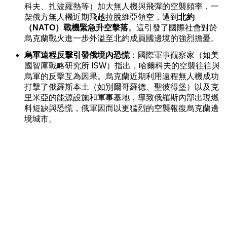
科夫、扎波羅熱等）加大無人機與飛彈的空襲頻率，一
架俄方無人機近期飛越拉脫維亞領空，遭到
北約
（NATO）戰機緊急升空擊落
。這引發了國際社會對於
烏克蘭戰火進一步外溢至北約成員國邊境的強烈擔憂。
烏軍遠程反擊引發俄境內恐慌
：國際軍事觀察家（如美
國智庫
戰略研究所 ISW
）指出，哈爾科夫的空襲往往與
烏軍的反擊互為因果。烏克蘭近期利用遠程無人機成功
打擊了俄羅斯本土（如別爾哥羅德、聖彼得堡）以及克
里米亞的能源設施和軍事基地，導致俄羅斯內部出現燃
料短缺與恐慌，俄軍因而以更猛烈的空襲報復烏克蘭邊
境城市。