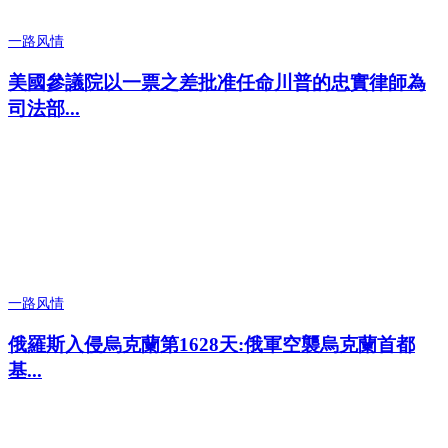
一路风情
美國參議院以一票之差批准任命川普的忠實律師為
司法部...
一路风情
俄羅斯入侵烏克蘭第1628天:俄軍空襲烏克蘭首都
基...