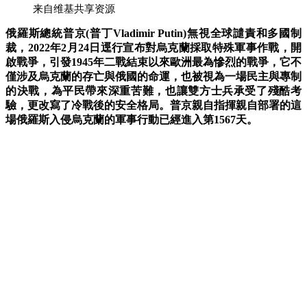
来自维基共享资源
俄羅斯總統普京(普丁Vladimir Putin)無視全球譴責和多國制
裁，2022年2月24日逕行宣布對烏克蘭採取特殊軍事作戰，開
啟戰爭，引發1945年二戰結束以來歐洲最為慘烈的戰爭，它不
僅涉及烏克蘭的存亡與俄國的命運，也被視為一場民主與專制
的決戰，
為平民帶來深重苦難，也讓雙方士兵承受了殘酷考
驗，更改寫了冷戰後的安全格局。
普京
親自指揮
親自
部署的這
場俄羅斯入侵烏克蘭的軍事行動已經進入第1567天。