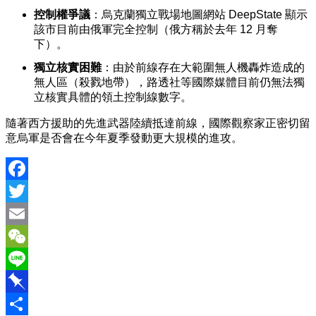
控制權爭議
：烏克蘭獨立戰場地圖網站 DeepState 顯示
該市目前由俄軍完全控制（俄方稱於去年 12 月奪
下）。
獨立核實困難
：由於前線存在大範圍無人機轟炸造成的
無人區（殺戮地帶），
路透社
等國際媒體目前仍無法獨
立核實具體的領土控制線數字。
隨著西方援助的先進武器陸續抵達前線，國際觀察家正密切留
意烏軍是否會在今年夏季發動更大規模的進攻。
Facebook
Twitter
Email
WeChat
Line
Pinboard