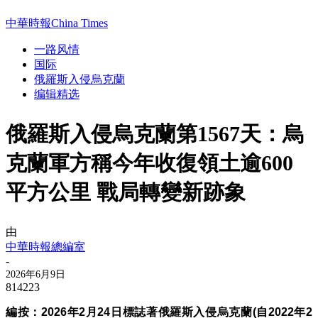
中華時報China Times
一路风情
国际
俄羅斯入侵烏克蘭
编辑精选
俄羅斯入侵烏克蘭第1567天：烏
克蘭軍方稱今年收復領土逾600
平方公里 戰局轉變新跡象
由
中華時報總編室
-
2026年6月9日
814223
編按：
2026年2月24日標誌著
俄羅斯入侵烏克蘭(
自2022年
2