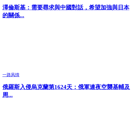
澤倫斯基：需要尋求與中國對話，希望加強與日本
的關係...
一路风情
俄羅斯入侵烏克蘭第1624天：俄軍連夜空襲基輔及
周...