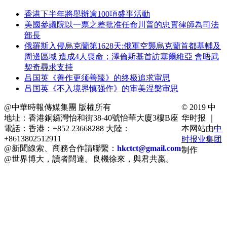
香港下半年將舉辦逾100項盛事活動
美國參議院以一票之差批准任命川普的忠實律師為司法
部長
俄羅斯入侵烏克蘭第1628天:俄軍空襲烏克蘭首都基輔及
周邊區域 造成4人喪命；澤倫斯基首訪塞爾維亞 會晤武
契奇尋求支持
吕国英《善作更须善臻》的终极追求审思
吕国英《不入境界慎强作》的审美涅槃审思
@中華時報傳媒集團 版權所有
© 2019 中
地址：香港銅鑼灣怡和街38-40號怡華大廈3樓B座
华时报 ｜
電話：香港：+852 23668288 大陸：
本网站由
中
+8613802512911
时报业集团
@新聞線索、商務合作請聯繫：
hkctct@gmail.com
制作
@世界博大，讀者闊達。良機徐來，與君共嬴。