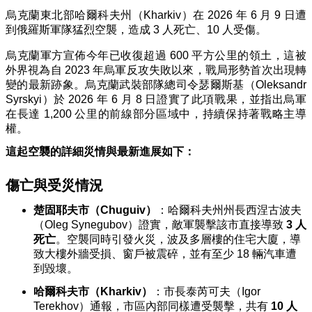
烏克蘭東北部哈爾科夫州（Kharkiv）在 2026 年 6 月 9 日遭
到俄羅斯軍隊猛烈空襲，造成 3 人死亡、10 人受傷
。
烏克蘭軍方宣佈今年已收復超過 600 平方公里的領土，這被
外界視為自 2023 年烏軍反攻失敗以來，戰局形勢首次出現轉
變的最新跡象。
烏克蘭武裝部隊總司令瑟爾斯基（Oleksandr
Syrskyi）
於 2026 年 6 月 8 日證實了此項戰果，並指出烏軍
在長達 1,200 公里的前線部分區域中，持續保持著戰略主導
權。
這起空襲的詳細災情與最新進展如下：
傷亡與受災情況
楚固耶夫市（Chuguiv）
：哈爾科夫州州長西涅古波夫
（Oleg Synegubov）證實，敵軍襲擊該市直接導致
3 人
死亡
。空襲同時引發火災，波及多層樓的住宅大廈，導
致大樓外牆受損、窗戶被震碎，並有至少 18 輛汽車遭
到毀壞。
哈爾科夫市（Kharkiv）
：市長泰芮可夫（Igor
Terekhov）通報，市區內部同樣遭受襲擊，共有
10 人