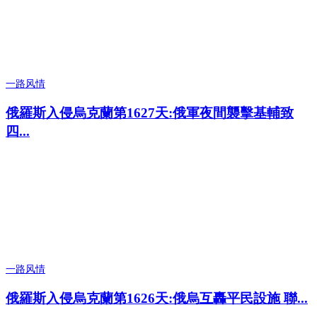
一路风情
俄羅斯入侵烏克蘭第1627天:俄軍夜間襲擊基輔致
四...
一路风情
俄羅斯入侵烏克蘭第1626天:俄烏互轟平民設施 聯...