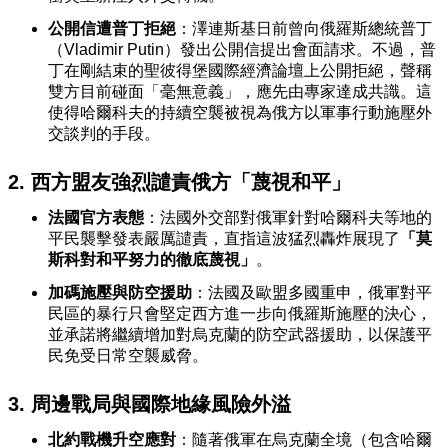
公開信遭普丁拒絕
：澤連斯基日前曾向俄羅斯總統普丁
（Vladimir Putin）發出公開信提出會面請求。不過，普
丁在剛結束的聖彼得堡國際經濟論壇上公開拒絕，聲稱
雙方目前碰面「毫無意義」，應先由專家達成共識。這
使得哈爾科夫的持續空襲被視為俄方以軍事行動施壓外
交談判的手段。
2. 西方盟友強烈譴責俄方「蔑視和平」
法國官方表態
：法國外交部對俄軍針對哈爾科夫等地的
平民襲擊發表嚴厲譴責，直指這波猛烈轟炸展現了
「莫
斯科對和平努力的徹底蔑視」
。
加碼施壓與防空援助
：法國及歐盟多國重申，俄軍對平
民區的暴行只會堅定西方進一步向俄羅斯施壓的決心，
並承諾將繼續增加對烏克蘭的防空武器援助，以保護平
民免受日常空襲威脅。
3. 周邊戰局與國際地緣風險外溢
北約戰機升空應對
：隨著俄軍在烏克蘭全境（包含哈爾