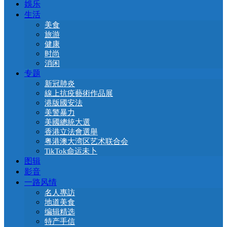
娛乐
生活
美食
旅游
健康
时尚
消闲
专题
新冠肺炎
線上抗疫藝術作品展
港版國安法
美警暴力
美國總統大選
香港立法會選舉
粤港澳大湾区艺术联合会
TikTok命运未卜
图辑
影音
一路风情
名人專訪
地道美食
编辑精选
特产手信