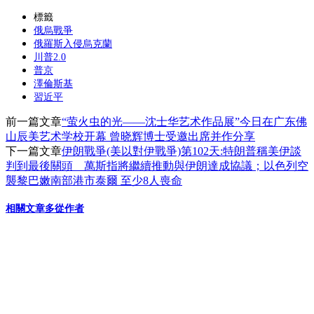
分
標籤
俄烏戰爭
享
俄羅斯入侵烏克蘭
川普2.0
普京
澤倫斯基
習近平
前一篇文章
“萤火虫的光——沈士华艺术作品展”今日在广东佛
山辰美艺术学校开幕 曾晓辉博士受邀出席并作分享
下一篇文章
伊朗戰爭(美以對伊戰爭)第102天:特朗普稱美伊談
判到最後關頭 萬斯指將繼續推動與伊朗達成協議；以色列空
襲黎巴嫩南部港市泰爾 至少8人喪命
相關文章
多從作者