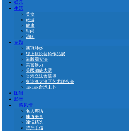
娛乐
生活
美食
旅游
健康
时尚
消闲
专题
新冠肺炎
線上抗疫藝術作品展
港版國安法
美警暴力
美國總統大選
香港立法會選舉
粤港澳大湾区艺术联合会
TikTok命运未卜
图辑
影音
一路风情
名人專訪
地道美食
编辑精选
特产手信