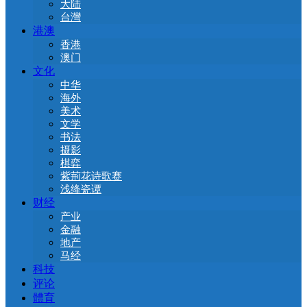
大陆
台灣
港澳
香港
澳门
文化
中华
海外
美术
文学
书法
摄影
棋弈
紫荊花诗歌赛
浅绛瓷谭
财经
产业
金融
地产
马经
科技
评论
體育