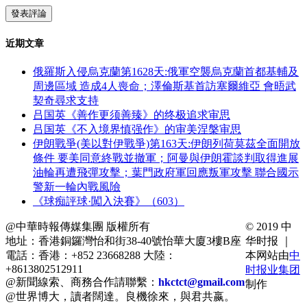
近期文章
俄羅斯入侵烏克蘭第1628天:俄軍空襲烏克蘭首都基輔及
周邊區域 造成4人喪命；澤倫斯基首訪塞爾維亞 會晤武
契奇尋求支持
吕国英《善作更须善臻》的终极追求审思
吕国英《不入境界慎强作》的审美涅槃审思
伊朗戰爭(美以對伊戰爭)第163天:伊朗列荷莫茲全面開放
條件 要美同意終戰並撤軍；阿曼與伊朗霍談判取得進展
油輪再遭飛彈攻擊；葉門政府軍回應叛軍攻擊 聯合國示
警新一輪內戰風險
《球痴評球·闖入決賽》（603）
@中華時報傳媒集團 版權所有
© 2019 中
地址：香港銅鑼灣怡和街38-40號怡華大廈3樓B座
华时报 ｜
電話：香港：+852 23668288 大陸：
本网站由
中
+8613802512911
时报业集团
@新聞線索、商務合作請聯繫：
hkctct@gmail.com
制作
@世界博大，讀者闊達。良機徐來，與君共嬴。