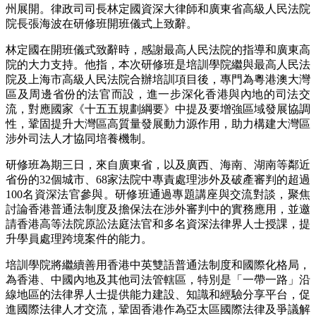
州展開。律政司司長林定國資深大律師和廣東省高級人民法院
院長張海波在研修班開班儀式上致辭。
林定國在開班儀式致辭時，感謝最高人民法院的指導和廣東高
院的大力支持。他指，本次研修班是培訓學院繼與最高人民法
院及上海市高級人民法院合辦培訓項目後，專門為粵港澳大灣
區及周邊省份的法官而設，進一步深化香港與內地的司法交
流，對應國家《十五五規劃綱要》中提及要增強區域發展協調
性，鞏固提升大灣區高質量發展動力源作用，助力構建大灣區
涉外司法人才協同培養機制。
研修班為期三日，來自廣東省，以及廣西、海南、湖南等鄰近
省份的32個城市、68家法院中專責處理涉外及破產審判的超過
100名資深法官參與。研修班通過專題講座與交流對談，聚焦
討論香港普通法制度及擔保法在涉外審判中的實務應用，並邀
請香港高等法院原訟法庭法官和多名資深法律界人士授課，提
升學員處理跨境案件的能力。
培訓學院將繼續善用香港中英雙語普通法制度和國際化格局，
為香港、中國內地及其他司法管轄區，特別是「一帶一路」沿
線地區的法律界人士提供能力建設、知識和經驗分享平台，促
進國際法律人才交流，鞏固香港作為亞太區國際法律及爭議解