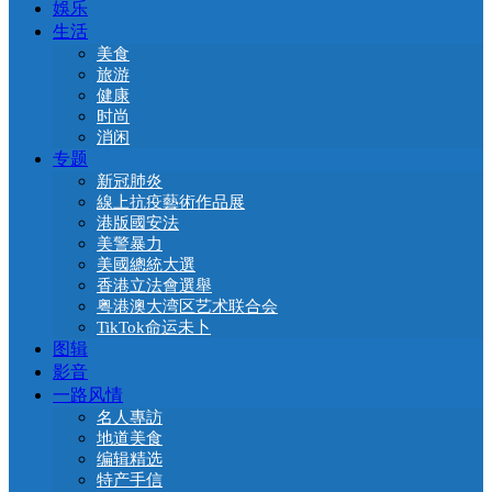
娛乐
生活
美食
旅游
健康
时尚
消闲
专题
新冠肺炎
線上抗疫藝術作品展
港版國安法
美警暴力
美國總統大選
香港立法會選舉
粤港澳大湾区艺术联合会
TikTok命运未卜
图辑
影音
一路风情
名人專訪
地道美食
编辑精选
特产手信