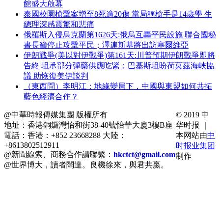
館盛大啟幕
泰國校園槍擊案增至8死逾20傷 當局稱槍手是14歲學 生
總理深感震驚和悲痛
俄羅斯入侵烏克蘭第1626天:俄烏互轟平民設施 聯合國秘
書長籲停止攻擊平民；澤連斯基將出訪塞爾維亞
伊朗戰爭(美以對伊戰爭)第161天:川普預期伊朗戰爭即將
告終 坦承部分彈藥供應吃緊；巴基斯坦盼荷莫茲海峽協
議 助恢復美伊談判
（東西問）李明江：地緣變局下，中國與東盟如何共拓
藍色經濟合作？
@中華時報傳媒集團 版權所有
© 2019 中
地址：香港銅鑼灣怡和街38-40號怡華大廈3樓B座
华时报 ｜
電話：香港：+852 23668288 大陸：
本网站由
中
+8613802512911
时报业集团
@新聞線索、商務合作請聯繫：
hkctct@gmail.com
制作
@世界博大，讀者闊達。良機徐來，與君共嬴。