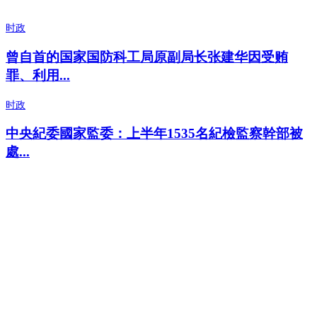
时政
曾自首的国家国防科工局原副局长张建华因受贿
罪、利用...
时政
中央紀委國家監委：上半年1535名紀檢監察幹部被
處...