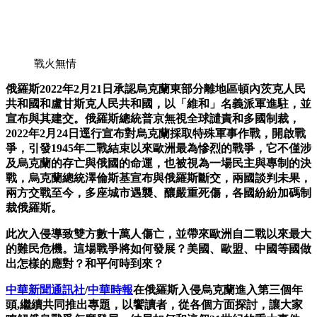
戰火無情
俄羅斯2022年2月21日承認烏克蘭東部分離地區頓內茨克人民
共和國和盧甘斯克人民共和國，以「維和」名義派軍進駐，並
宣布與其建交。俄羅斯總統普京無視全球譴責和多國制裁，
2022年2月24日逕行宣布對烏克蘭採取特殊軍事作戰，開啟戰
爭，引發1945年二戰結束以來歐洲最為慘烈的戰爭，它不僅涉
及烏克蘭的存亡與俄國的命運，也被視為一場民主與專制的決
戰，烏克蘭總統澤倫斯基宣布與俄羅斯斷交，兩國談判未果，
兩方交戰至今，多座城市遇襲、釀嚴重死傷，各國紛紛加碼制
裁俄羅斯。
此次入侵導致雙方數十萬人傷亡，並帶來歐洲自二戰以來最大
的難民危機。這場戰爭將如何發展？美國、歐盟、中國等國做
出怎樣的應對？和平何時到來？
中華新聞通訊社
/
中華時報
在俄羅斯入侵烏克蘭進入第三個年
頭,繼續共同推出專題，以饗讀者，從各個方面探討，讓大家