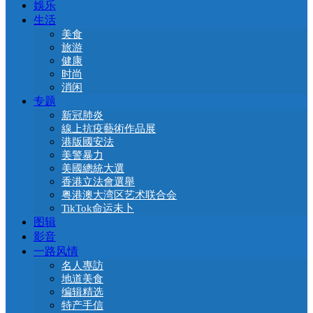
娛乐
生活
美食
旅游
健康
时尚
消闲
专题
新冠肺炎
線上抗疫藝術作品展
港版國安法
美警暴力
美國總統大選
香港立法會選舉
粤港澳大湾区艺术联合会
TikTok命运未卜
图辑
影音
一路风情
名人專訪
地道美食
编辑精选
特产手信