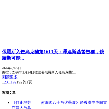
俄羅斯入侵烏克蘭第1613天：澤連斯基警告稱，俄
羅斯可能...
2026年7月25日
編按：2026年2月24日標誌著俄羅斯入侵烏克蘭(...
閱讀更多
1
2
3
...
192
192的1頁
近期文章
《何止群芳 —— 何洵瑤八十放懷藝展》於香港中央圖書
館盛大啟幕