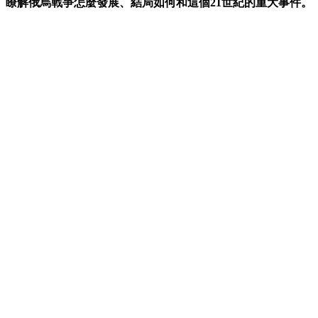
瞭解俄烏戰爭怎麼發展、結局如何和這個21世紀的重大事件。