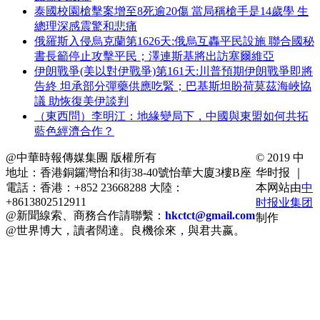
泰國校園槍擊案增至8死逾20傷 當局稱槍手是14歲學 生
總理深感震驚和悲痛
俄羅斯入侵烏克蘭第1626天:俄烏互轟平民設施 聯合國秘
書長籲停止攻擊平民；澤連斯基將出訪塞爾維亞
伊朗戰爭(美以對伊戰爭)第161天:川普預期伊朗戰爭即將
告終 坦承部分彈藥供應吃緊；巴基斯坦盼荷莫茲海峽協
議 助恢復美伊談判
（東西問）李明江：地緣變局下，中國與東盟如何共拓
藍色經濟合作？
@中華時報傳媒集團 版權所有
© 2019 中
地址：香港銅鑼灣怡和街38-40號怡華大廈3樓B座
华时报 ｜
電話：香港：+852 23668288 大陸：
本网站由
中
+8613802512911
时报业集团
@新聞線索、商務合作請聯繫：
hkctct@gmail.com
制作
@世界博大，讀者闊達。良機徐來，與君共嬴。