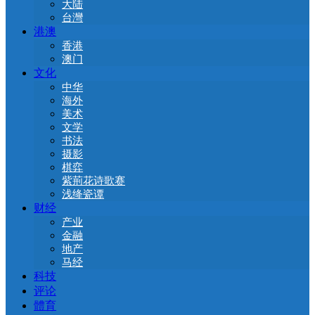
大陆
台灣
港澳
香港
澳门
文化
中华
海外
美术
文学
书法
摄影
棋弈
紫荊花诗歌赛
浅绛瓷谭
财经
产业
金融
地产
马经
科技
评论
體育