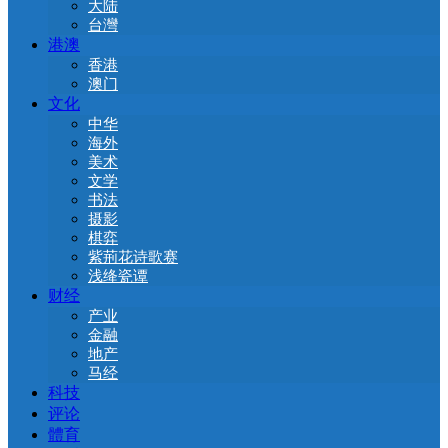
大陆
台灣
港澳
香港
澳门
文化
中华
海外
美术
文学
书法
摄影
棋弈
紫荊花诗歌赛
浅绛瓷谭
财经
产业
金融
地产
马经
科技
评论
體育