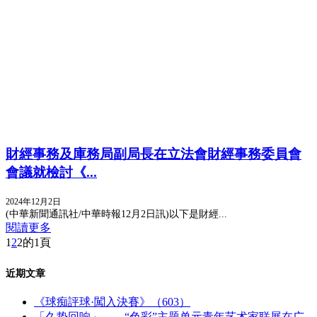
財經事務及庫務局副局長在立法會財經事務委員會
會議就檢討《...
2024年12月2日
(中華新聞通訊社/中華時報12月2日訊)以下是財經...
閱讀更多
1
2
2的1頁
近期文章
《球痴評球·闖入決賽》（603）
「久蛰回响」——“色彩”主题单元青年艺术家联展在广