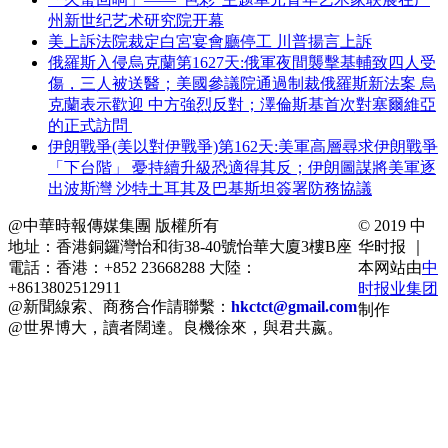
州新世纪艺术研究院开幕
美上訴法院裁定白宮宴會廳停工 川普揚言上訴
俄羅斯入侵烏克蘭第1627天:俄軍夜間襲擊基輔致四人受
傷，三人被送醫；美國參議院通過制裁俄羅斯新法案 烏
克蘭表示歡迎 中方強烈反對；澤倫斯基首次對塞爾維亞
的正式訪問
伊朗戰爭(美以對伊戰爭)第162天:美軍高層尋求伊朗戰爭
「下台階」 憂持續升級恐適得其反；伊朗圖謀將美軍逐
出波斯灣 沙特土耳其及巴基斯坦簽署防務協議
@中華時報傳媒集團 版權所有
© 2019 中
地址：香港銅鑼灣怡和街38-40號怡華大廈3樓B座
华时报 ｜
電話：香港：+852 23668288 大陸：
本网站由
中
+8613802512911
时报业集团
@新聞線索、商務合作請聯繫：
hkctct@gmail.com
制作
@世界博大，讀者闊達。良機徐來，與君共嬴。