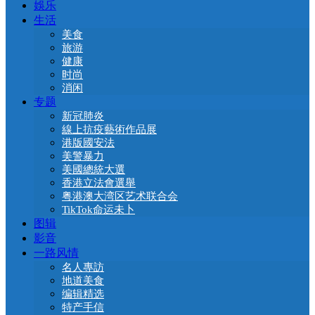
娛乐
生活
美食
旅游
健康
时尚
消闲
专题
新冠肺炎
線上抗疫藝術作品展
港版國安法
美警暴力
美國總統大選
香港立法會選舉
粤港澳大湾区艺术联合会
TikTok命运未卜
图辑
影音
一路风情
名人專訪
地道美食
编辑精选
特产手信