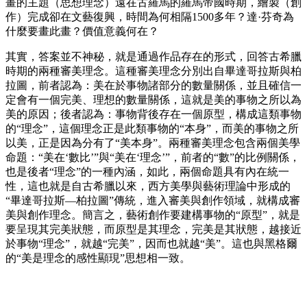
畫的主題（思想理念）遠在古羅馬的羅馬帝國時期，繪製（創
作）完成卻在文藝復興，時間為何相隔1500多年？達·芬奇為
什麼要畫此畫？價值意義何在？
其實，答案並不神秘，就是通過作品存在的形式，回答古希臘
時期的兩種審美理念。這種審美理念分別出自畢達哥拉斯與柏
拉圖，前者認為：美在於事物諸部分的數量關係，並且確信一
定會有一個完美、理想的數量關係，這就是美的事物之所以為
美的原因；後者認為：事物背後存在一個原型，構成這類事物
的“理念”，這個理念正是此類事物的“本身”，而美的事物之所
以美，正是因為分有了“美本身”。兩種審美理念包含兩個美學
命題：“美在‘數比’”與“美在‘理念’”，前者的“數”的比例關係，
也是後者“理念”的一種內涵，如此，兩個命題具有內在統一
性，這也就是自古希臘以來，西方美學與藝術理論中形成的
“畢達哥拉斯—柏拉圖”傳統，進入審美與創作領域，就構成審
美與創作理念。簡言之，藝術創作要建構事物的“原型”，就是
要呈現其完美狀態，而原型是其理念，完美是其狀態，越接近
於事物“理念”，就越“完美”，因而也就越“美”。這也與黑格爾
的“美是理念的感性顯現”思想相一致。