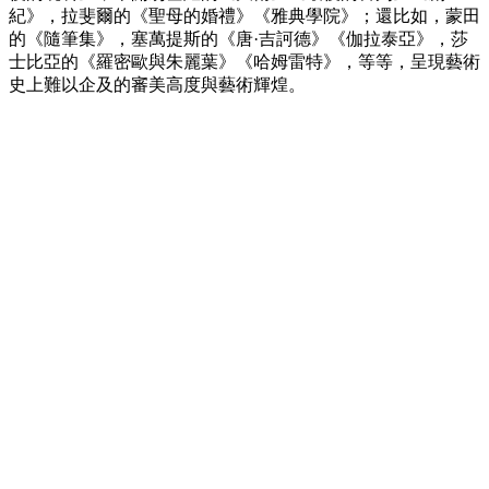
紀》，拉斐爾的《聖母的婚禮》《雅典學院》；還比如，蒙田
的《隨筆集》，塞萬提斯的《唐·吉訶德》《伽拉泰亞》，莎
士比亞的《羅密歐與朱麗葉》《哈姆雷特》，等等，呈現藝術
史上難以企及的審美高度與藝術輝煌。