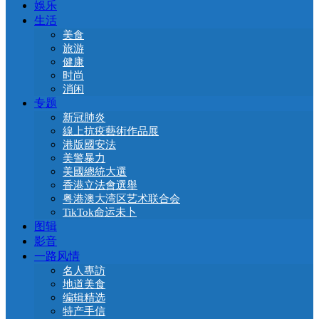
娛乐
生活
美食
旅游
健康
时尚
消闲
专题
新冠肺炎
線上抗疫藝術作品展
港版國安法
美警暴力
美國總統大選
香港立法會選舉
粤港澳大湾区艺术联合会
TikTok命运未卜
图辑
影音
一路风情
名人專訪
地道美食
编辑精选
特产手信