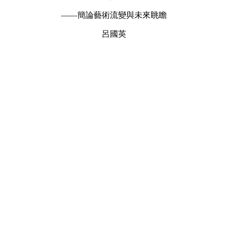
——簡論藝術流變與未來眺瞻
呂國英