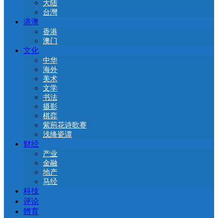
大陆
台灣
港澳
香港
澳门
文化
中华
海外
美术
文学
书法
摄影
棋弈
紫荊花诗歌赛
浅绛瓷谭
财经
产业
金融
地产
马经
科技
评论
體育