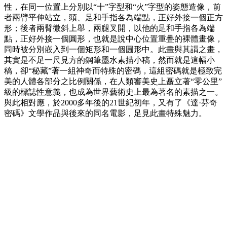
性，在同一位置上分別以“十”字型和“火”字型的姿態造像，前
者兩臂平伸站立，頭、足和手指各為端點，正好外接一個正方
形；後者兩臂微斜上舉，兩腿叉開，以他的足和手指各為端
點，正好外接一個圓形，也就是說中心位置重疊的裸體畫像，
同時被分別嵌入到一個矩形和一個圓形中。此畫與其謂之畫，
其實是不足一尺見方的鋼筆墨水素描小稿，然而就是這幅小
稿，卻“秘藏”著一組神奇而特殊的密碼，這組密碼就是極致完
美的人體各部分之比例關係，在人類審美史上矗立著“零公里”
級的標誌性意義，也成為世界藝術史上最為著名的素描之一。
與此相對應，於2000多年後的21世紀初年，又有了《達·芬奇
密碼》文學作品與後來的同名電影，足見此畫特殊魅力。