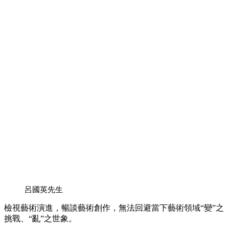
呂國英先生
檢視藝術演進，暢談藝術創作，無法回避當下藝術領域“變”之
挑戰、“亂”之世象。