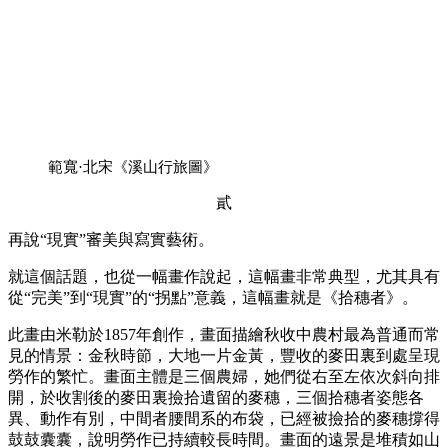
範寬·北宋《溪山行旅圖》
貳
再說“現實”審美與寫實藝術。
就這個話題，也從一幅畫作說起，這幅畫非常典型，尤其具有
從“完美”到“現實”的“拐點”意義，這幅畫就是《拾穗者》。
此畫由米勒於1857年創作，畫面描繪秋收中農村最為普通而常
見的情景：金秋時節，大地一片金黃，豐收的麥田裏到處呈現
勞作的繁忙。畫面主體是三個農婦，她們從右至左依次斜向排
開，於收割後的麥田裏撿拾遺留的麥穗，三個拾穗者姿態各
異、動作有別，中間者腰間系的布袋，已經被撿拾的麥穗撐得
鼓鼓囊囊，說明勞作已持續較長時間。畫面的遠景是堆積如山