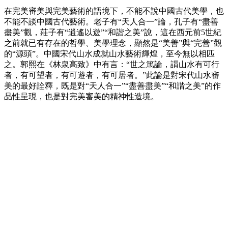
在完美審美與完美藝術的語境下，不能不說中國古代美學，也
不能不談中國古代藝術。老子有“天人合一”論，孔子有“盡善
盡美”觀，莊子有“逍遙以遊”“和諧之美”說，這在西元前5世紀
之前就已有存在的哲學、美學理念，顯然是“美善”與“完善”觀
的“源頭”。中國宋代山水成就山水藝術輝煌，至今無以相匹
之。郭熙在《林泉高致》中有言：“世之篤論，謂山水有可行
者，有可望者，有可遊者，有可居者。”此論是對宋代山水審
美的最好詮釋，既是對“天人合一”“盡善盡美”“和諧之美”的作
品性呈現，也是對完美審美的精神性造境。