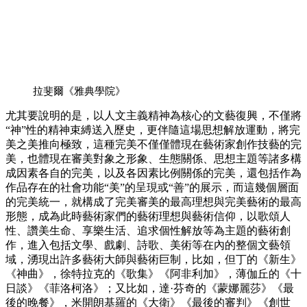
拉斐爾《雅典學院》
尤其要說明的是，以人文主義精神為核心的文藝復興，不僅將
“神”性的精神束縛送入歷史，更伴隨這場思想解放運動，將完
美之美推向極致，這種完美不僅僅體現在藝術家創作技藝的完
美，也體現在審美對象之形象、生態關係、思想主題等諸多構
成因素各自的完美，以及各因素比例關係的完美，還包括作為
作品存在的社會功能“美”的呈現或“善”的展示，而這幾個層面
的完美統一，就構成了完美審美的最高理想與完美藝術的最高
形態，成為此時藝術家們的藝術理想與藝術信仰，以歌頌人
性、讚美生命、享樂生活、追求個性解放等為主題的藝術創
作，進入包括文學、戲劇、詩歌、美術等在內的整個文藝領
域，湧現出許多藝術大師與藝術巨制，比如，但丁的《新生》
《神曲》，徐特拉克的《歌集》《阿非利加》，薄伽丘的《十
日談》《菲洛柯洛》；又比如，達·芬奇的《蒙娜麗莎》《最
後的晚餐》，米開朗基羅的《大衛》《最後的審判》《創世