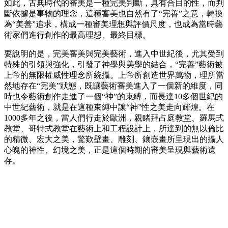
如此，古典時代的審美是一種完美判斷，具有合目的性，而判
斷依據是事物的理念，這種審美也自然有了“完善”之意，轉換
為“美善”追求，構成一種審美理想與評價尺度，也成為當時藝
術家們進行創作的最高理想、最終目標。
要說明的是，完美審美與完美藝術，進入中世紀後，尤其受到
特殊的引領與強化，引發了神學與美學的結合，“完善”藝術被
上帝的無限權威性理念所統攝。上帝所創造世界萬物，理所當
然地存在“完美”狀態，既讓藝術審美進入了一個新的維度，同
時也令藝術創作走進了一個“神”的束縛，而長達10多個世紀的
中世紀藝術，就是在這種束縛中讓“神”性之美走向輝煌。在
1000多年之後，當人們行走於歐洲，親睹拜占庭教堂、羅馬式
教堂、哥特式教堂在藝術上和工程設計上，所達到的無以倫比
的精微、宏大之美，驚歎壁畫、雕刻、鑲嵌畫所呈現出的攝人
心魄的神性、幻境之美，正是這個時期的審美呈現與藝術遺
存。