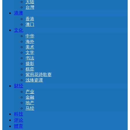
大陆
台灣
港澳
香港
澳门
文化
中华
海外
美术
文学
书法
摄影
棋弈
紫荊花诗歌赛
浅绛瓷谭
财经
产业
金融
地产
马经
科技
评论
體育