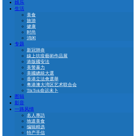
娛乐
生活
美食
旅游
健康
时尚
消闲
专题
新冠肺炎
線上抗疫藝術作品展
港版國安法
美警暴力
美國總統大選
香港立法會選舉
粤港澳大湾区艺术联合会
TikTok命运未卜
图辑
影音
一路风情
名人專訪
地道美食
编辑精选
特产手信