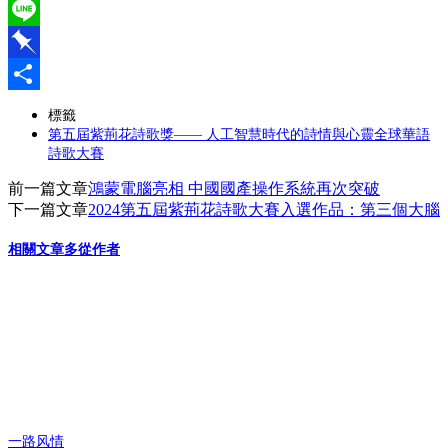
WeChat
Line
Pinboard
分
標籤
第五屆紫荊花詩歌獎—— 人工智慧時代的詩情與心靈全球華語
享
詩歌大賽
前一篇文章
鴻蒙電腦亮相 中國國產操作系統再次突破
下一篇文章
2024第五屆紫荊花詩歌大賽入選作品：第三個大腦
相關文章
多從作者
一路风情