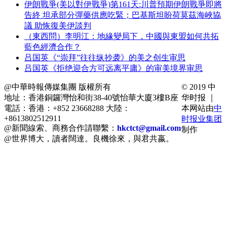
伊朗戰爭(美以對伊戰爭)第161天:川普預期伊朗戰爭即將
告終 坦承部分彈藥供應吃緊；巴基斯坦盼荷莫茲海峽協
議 助恢復美伊談判
（東西問）李明江：地緣變局下，中國與東盟如何共拓
藍色經濟合作？
吕国英《“崇拜”往往纵抄袭》的美之创生审思
吕国英《拒绝迎合方可远离平庸》的审美境界审思
@中華時報傳媒集團 版權所有
© 2019 中
地址：香港銅鑼灣怡和街38-40號怡華大廈3樓B座
华时报 ｜
電話：香港：+852 23668288 大陸：
本网站由
中
+8613802512911
时报业集团
@新聞線索、商務合作請聯繫：
hkctct@gmail.com
制作
@世界博大，讀者闊達。良機徐來，與君共嬴。