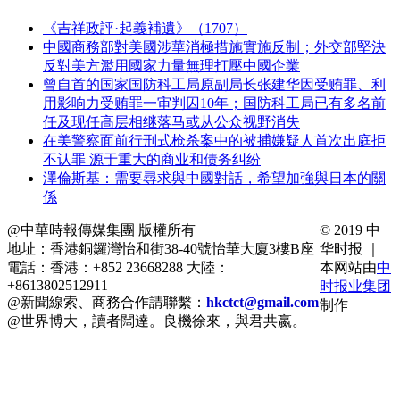
《吉祥政評·起義補遺》（1707）
中國商務部對美國涉華消極措施實施反制；外交部堅決
反對美方濫用國家力量無理打壓中國企業
曾自首的国家国防科工局原副局长张建华因受贿罪、利
用影响力受贿罪一审判囚10年；国防科工局已有多名前
任及现任高层相继落马或从公众视野消失
在美警察面前行刑式枪杀案中的被捕嫌疑人首次出庭拒
不认罪 源于重大的商业和债务纠纷
澤倫斯基：需要尋求與中國對話，希望加強與日本的關
係
@中華時報傳媒集團 版權所有
© 2019 中
地址：香港銅鑼灣怡和街38-40號怡華大廈3樓B座
华时报 ｜
電話：香港：+852 23668288 大陸：
本网站由
中
+8613802512911
时报业集团
@新聞線索、商務合作請聯繫：
hkctct@gmail.com
制作
@世界博大，讀者闊達。良機徐來，與君共嬴。