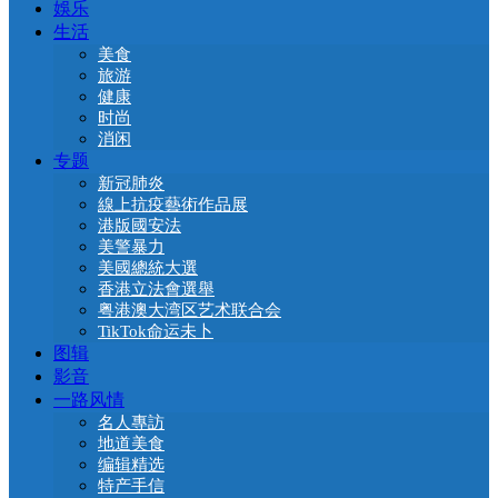
娛乐
生活
美食
旅游
健康
时尚
消闲
专题
新冠肺炎
線上抗疫藝術作品展
港版國安法
美警暴力
美國總統大選
香港立法會選舉
粤港澳大湾区艺术联合会
TikTok命运未卜
图辑
影音
一路风情
名人專訪
地道美食
编辑精选
特产手信