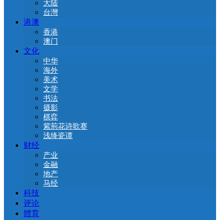
大陆
台灣
港澳
香港
澳门
文化
中华
海外
美术
文学
书法
摄影
棋弈
紫荊花诗歌赛
浅绛瓷谭
财经
产业
金融
地产
马经
科技
评论
體育