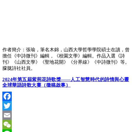
作者簡介：張瑜，筆名木錦，山西大學哲學學院碩士在讀，曾
擔任《中詩微刊》編輯，《校園文學》編輯。作品入選《詩
刊》《山西文學》《聖地花開》《分界線》《中詩微刊》等。
朦胧詩社社員。
2024
年第五屆紫荊花詩歌獎
——
人工智慧時代的詩情與心靈
全球華語詩歌大賽（徵稿啟事）
Facebook
Twitter
Email