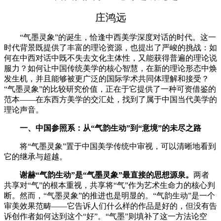
庄鸿远
“气墨灵象”的诞生，恰逢中西美学深度对话的时代。这一
时代背景既提供了丰富的理论资源，也提出了严峻的挑战：如
何在中西对话中既不失去文化主体性，又能获得普遍的理论说
服力？如何让中国传统美学的核心智慧，在新的理论形态中焕
发生机，并且能够被更广泛的国际学术共同体理解和接受？
“气墨灵象”的比较研究价值，正在于它提供了一种可资借鉴的
范本——在东西方美学的交汇处，找到了属于中国当代美学的
理论声音。
一、中国参照系：从
“气韵生动”到“意境”的未尽之路
将
“气墨灵象”置于中国美学传统中审视，可以清晰地看到
它的继承与超越。
谢赫
“气韵生动”是“气墨灵象”最直接的思想源泉。
两者
共享对
“气”的根本重视，共享将“气”作为艺术生命力的核心判
断。然而，“气墨灵象”的推进也是明显的。“气韵生动”是一个
审美效果范畴——它告诉人们什么样的作品是好的，但没有告
诉创作者如何达到这个“好”。“气墨”则填补了这一方法论空