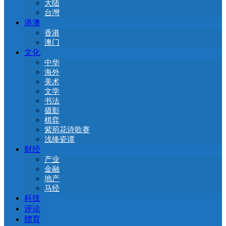
大陆
台灣
港澳
香港
澳门
文化
中华
海外
美术
文学
书法
摄影
棋弈
紫荊花诗歌赛
浅绛瓷谭
财经
产业
金融
地产
马经
科技
评论
體育