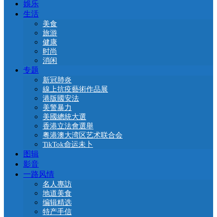
娛乐
生活
美食
旅游
健康
时尚
消闲
专题
新冠肺炎
線上抗疫藝術作品展
港版國安法
美警暴力
美國總統大選
香港立法會選舉
粤港澳大湾区艺术联合会
TikTok命运未卜
图辑
影音
一路风情
名人專訪
地道美食
编辑精选
特产手信