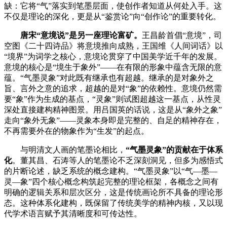
缺：它将“气”落实到笔墨层面，使创作者知道从何处入手。这
不仅是理论的深化，更是从“鉴赏论”向“创作论”的重要转化。
唐宋
“意境说”是另一座理论富矿。
王昌龄首倡
“意境”，司
空图《二十四诗品》将意境推向成熟，王国维《人间词话》以
“境界”为词学之核心，意境论贯穿了中国美学近千年的发展。
意境的核心是“境生于象外”——在有限的形象中蕴含无限的意
蕴。“气墨灵象”对此既有继承也有超越。继承的是对象外之
旨、言外之意的追求，超越的是对“象”的依赖性。意境仍然需
要“象”作为生成的基点，“灵象”则试图超越这一基点，从性灵
深处直接建构精神图景。用吕国英的话说，这是从“象外之象”
走向“象外无象”——灵象本身即是完整的、自足的精神存在，
不再需要外在的物象作为“生发”的起点。
与明清文人画的笔墨论相比，
“气墨灵象”的贡献在于体系
化
。董其昌、石涛等人的笔墨论不乏深刻洞见，但多为感悟式
的片断论述，缺乏系统的概念建构。
“气墨灵象”以“气—墨—
灵—象”四个核心概念构筑起完整的理论框架，各概念之间有
明确的逻辑关系和层次区分，这是传统画论所不具备的理论形
态。这种体系化建构，既保留了传统美学的精神内核，又以现
代学术语言赋予其清晰度和可传达性。