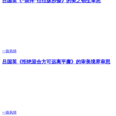
吕国英《“崇拜”往往纵抄袭》的美之创生审思
一路风情
吕国英《拒绝迎合方可远离平庸》的审美境界审思
一路风情