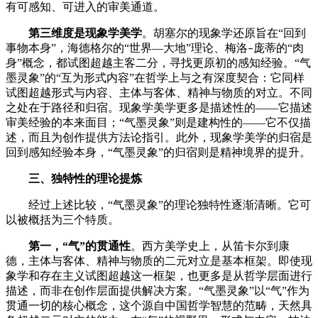
有可感知、可进入的审美通道。
第三维度是现象学美学
。胡塞尔的现象学还原旨在
“回到
事物本身”，海德格尔的“世界—大地”理论、梅洛
庞蒂的“肉
–
身”概念，都试图超越主客二分，寻找更原初的感知经验。“气
墨灵象”的“互为形式内容”在哲学上与之有深度契合：它同样
试图超越形式与内容、主体与客体、精神与物质的对立。不同
之处在于路径和归宿。现象学美学更多是描述性的——它描述
审美经验的本来面目；“气墨灵象”则是建构性的——它不仅描
述，而且为创作提供方法论指引。此外，现象学美学的归宿是
回到感知经验本身，“气墨灵象”的归宿则是精神境界的提升。
三、独特性的理论提炼
经过上述比较，
“气墨灵象”的理论独特性逐渐清晰。它可
以被概括为三个特质。
第一，
“气”的贯通性
。西方美学史上，从笛卡尔到康
德，主体与客体、精神与物质的二元对立是基本框架。即使现
象学和存在主义试图超越这一框架，也更多是从哲学层面进行
描述，而非在创作层面提供解决方案。
“气墨灵象”以“气”作为
贯通一切的核心概念，这个源自中国哲学智慧的范畴，天然具