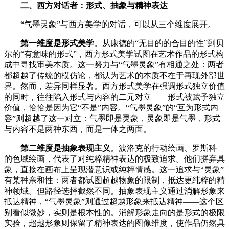
二、西方对话者：形式、抽象与精神表达
“气墨灵象”与西方美学的对话，可以从三个维度展开。
第一维度是形式美学
。从康德的
“无目的的合目的性”到贝
尔的“有意味的形式”，西方形式美学试图在艺术作品的形式构
成中寻找审美本质。这一努力与“气墨灵象”有相通之处：两者
都超越了传统的模仿论，都认为艺术的本质不在于再现外部世
界。然而，差异同样显著。西方形式美学在强调形式独立价值
的同时，往往陷入形式与内容的二元对立——形式被赋予独立
价值，恰恰是因为它“不是”内容。“气墨灵象”的“互为形式内
容”则超越了这一对立：气墨即是灵象，灵象即是气墨，形式
与内容不是两种东西，而是一体之两面。
第二维度是抽象表现主义
。波洛克的行动绘画、罗斯科
的色域绘画，代表了对纯粹精神表达的极致追求。他们摒弃具
象，直接在画布上呈现潜意识或纯粹情感。这一追求与
“灵象”
有某种亲和性：两者都试图超越物象的限制，抵达更纯粹的精
神领域。但路径选择截然不同。抽象表现主义通过消解形象来
抵达精神，“气墨灵象”则通过超越形象来抵达精神——这个区
别看似微妙，实则是根本性的。消解形象走向的是形式的极限
实验，超越形象则保留了精神表达的图像维度，使作品仍然具