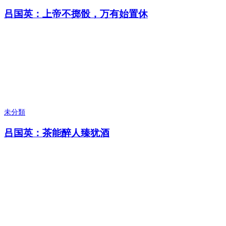
吕国英：上帝不掷骰，万有始置休
未分類
吕国英：茶能醉人臻犹酒