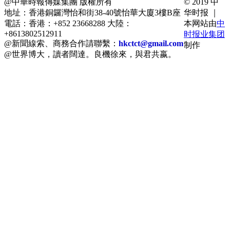
@中華時報傳媒集團 版權所有
© 2019 中
地址：香港銅鑼灣怡和街38-40號怡華大廈3樓B座
华时报 ｜
電話：香港：+852 23668288 大陸：
本网站由
中
+8613802512911
时报业集团
@新聞線索、商務合作請聯繫：
hkctct@gmail.com
制作
@世界博大，讀者闊達。良機徐來，與君共嬴。