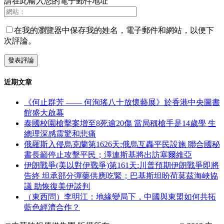
請在此輸入您的電子郵件地址
在我的瀏覽器中保存我的姓名，電子郵件和網站，以便下
次評論。
近期文章
《何止群芳 —— 何洵瑤八十放懷藝展》於香港中央圖書
館盛大啟幕
泰國校園槍擊案增至8死逾20傷 當局稱槍手是14歲學 生
總理深感震驚和悲痛
俄羅斯入侵烏克蘭第1626天:俄烏互轟平民設施 聯合國秘
書長籲停止攻擊平民；澤連斯基將出訪塞爾維亞
伊朗戰爭(美以對伊戰爭)第161天:川普預期伊朗戰爭即將
告終 坦承部分彈藥供應吃緊；巴基斯坦盼荷莫茲海峽協
議 助恢復美伊談判
（東西問）李明江：地緣變局下，中國與東盟如何共拓
藍色經濟合作？