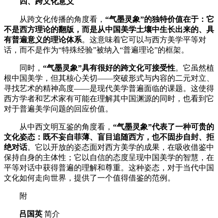
四、跨文化意义
从跨文化传播的角度看，
“气墨灵象”的独特价值在于：它
不是西方理论的翻版，而是从中国美学土壤中生长出来的、具
有普遍意义的理论体系
。这意味着它可以与西方美学平等对
话，而不是作为
“特殊经验”被纳入“普遍理论”的框架。
同时，
“气墨灵象”具有很好的跨文化可接受性
。它虽然植
根中国美学，但其核心关切
——突破形式与内容的二元对立、
寻找艺术的精神高度——是现代美学普遍面临的课题。这使得
西方学者和艺术家有可能在理解其中国渊源的同时，也看到它
对于普遍美学问题的回应价值。
从中西文明互鉴的角度看，
“气墨灵象”代表了一种可贵的
文化姿态：既不妄自菲薄、盲目追随西方，也不固步自封、拒
绝对话
。它以开放的姿态面对西方美学的成果，在吸收借鉴中
保持自身的主体性；它以自信的态度呈现中国美学的智慧，在
平等对话中获得普遍的理解和尊重。这种姿态，对于当代中国
文化如何走向世界，提供了一个值得借鉴的范例。
附
吕国英
简介