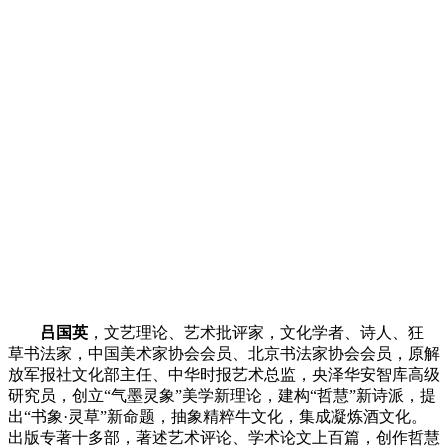
吕国英
，文艺理论、艺术批评家，文化学者、诗人、狂
草书法家，中国美术家协会会员、北京书法家协会会员，原解
放军报社文化部主任、中华时报艺术总监，央泽华安智库高级
研究员，创立
“气墨灵象”美学新理论，建构“哲慧”新诗派，提
出“书象·灵草”新命题，抽象精粹牛文化，集成凝炼酒文化。
出版专著十多部，著述艺术评论、学术论文上百篇，创作哲慧