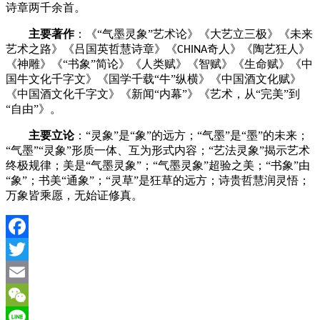
诗章两千余首。
主要著作
：《
“气墨灵象”艺术论》《大艺立三极》《未来
艺术之路》《吕国英哲慧诗章》《
奇人》《陶艺狂人》
CHINA
《神雕》《
“书象”简论》《人类赋》《智赋》《生命赋》《中
国牛文化千字文》《国学千载“牛”纵横》《中国酒文化赋》
《中国酒文化千字文》《新闻“内幕”》《艺术，从“完美”到
“自由”》。
主要立论
：
“灵象”是“象”的远方；“气墨”是“墨”的未来；
“气墨”“灵象”形质一体、互为形式内容；“艺法灵象”揭示艺术
终极规律；美是“气墨灵象”；“气墨灵象”超验之美；“书象”由
“象”；书美“通象”；“灵草”是狂草的远方；诗贵哲慧润灵悟；
万象皆乘愿，无始证修真。
Facebook
Twitter
Email
WeChat