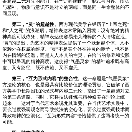
备超越二元对立的能力。在“气”的视野里，形式与内容、技法
与精神、物质与意识不是对立的两端，而是同一生命整体的不
同显现。
第二，
“灵”的超越性
。西方现代美学在经历了
“上帝之死”
和“人之死”的浪潮后，精神表达常常陷入困境：没有绝对的精
神高度可以依凭，精神表达便容易沦为纯粹的个人情绪宣泄。
“灵”的提出，为艺术的精神表达提供了一个既超越个体、又不
依赖外在权威的维度。“灵”不是某个外在神灵的赐予，也不是
内在情绪的泛滥，而是人人本具的性灵，在恰当的修养和实践
中可以呈现的精神高度。这使得“气墨灵象”的精神追求既有高
度、又有路径，既不依赖、又不虚无。
第三，
“互为形式内容”的整合性
。这一命题是
“气墨灵象”
方法论的核心，也是最具有比较价值的理论贡献。它破解了西
方美学中长期困扰的形式与内容二元论，指出了一条超越对立
的第三条道路。同时，它将技法锤炼与精神修养在理论上统一
起来——这对于当代艺术来说尤其重要。在当代艺术实践中，
要么过度强调观念而导致技法的空心化，要么过度强调技术而
导致精神的空洞化。“互为形式内容”恰恰提供了这两者统一的
可能。