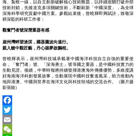
海、紮根一線，以自主創新破解核心技術難題，以持續攻關打破外部
技術封鎖，先後攻克多項關鍵技術，不斷刷新「中國深度」，為全球
深海科學研究貢獻中國方案。參觀結束後，曾曉輝即興賦詩，致敬深
耕深藍的科研工作者：
觀奮鬥者號深潛重器有感
崖州灣畔望滄溟，
國器騰波向遠行。
親入艙中觀匠藝，
丹心築夢啟鵬程。
曾曉輝表示，崖州灣科技城承載著中國海洋科技自立自強的重要使
命，「奮鬥者」號、「深海勇士」號等國之重器，是中國科技實力的
生動見證。後續，中華時報將持續發揮港澳海外傳播優勢，多維度講
好海南海洋科創發展故事，生動展現中國科技奮進風采，助力推動內
地與港澳、中國與世界在海洋文化與科技領域的交流合作。（圖片摄
影張能）
Facebook
Twitter
Email