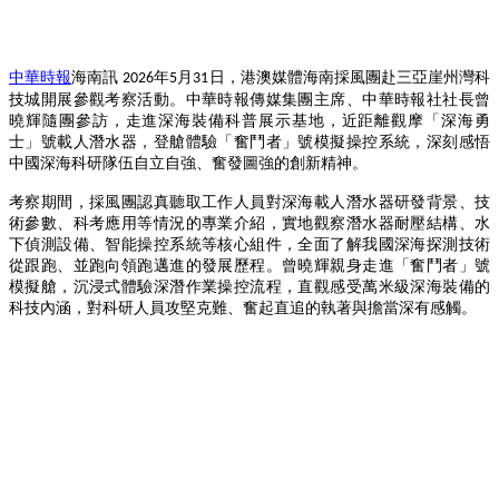
中華時報
海南
訊
年
月
日，港澳媒體海南採風團赴三亞崖州灣科
2026
5
31
技城開展參觀考察活動。中華時報傳媒集團主席、中華時報社社長曾
曉輝隨團參訪，走進深海裝備科普展示基地，近距離觀摩「深海勇
士」號載人潛水器，登艙體驗「奮鬥者」號模擬操控系統，深刻感悟
中國深海科研隊伍自立自強、奮發圖強的創新精神。
考察期間，採風團認真聽取工作人員對深海載人潛水器研發背景、技
術參數、科考應用等情況的專業介紹，實地觀察潛水器耐壓結構、水
下偵測設備、智能操控系統等核心組件，全面了解我國深海探測技術
從跟跑、並跑向領跑邁進的發展歷程。曾曉輝親身走進「奮鬥者」號
模擬艙，沉浸式體驗深潛作業操控流程，直觀感受萬米級深海裝備的
科技內涵，對科研人員攻堅克難、奮起直追的執著與擔當深有感觸。