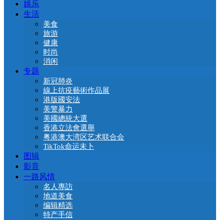
娛乐
生活
美食
旅游
健康
时尚
消闲
专题
新冠肺炎
線上抗疫藝術作品展
港版國安法
美警暴力
美國總統大選
香港立法會選舉
粤港澳大湾区艺术联合会
TikTok命运未卜
图辑
影音
一路风情
名人專訪
地道美食
编辑精选
特产手信