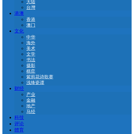
大陆
台灣
港澳
香港
澳门
文化
中华
海外
美术
文学
书法
摄影
棋弈
紫荊花诗歌赛
浅绛瓷谭
财经
产业
金融
地产
马经
科技
评论
體育