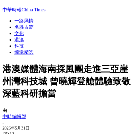
中華時報China Times
一路风情
名胜古迹
文化
港澳
科技
编辑精选
港澳媒體海南採風團走進三亞崖
州灣科技城 曾曉輝登艙體驗致敬
深藍科研擔當
由
中時編輯部
-
2026年5月31日
79312