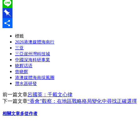
WeChat
Line
Pinboard
分
標籤
2026港澳媒體海南行
享
三亚
三亞崖州灣科技城
中國深海科研事業
晓辉话语
曾晓辉
港澳媒體海南採風團
潛水器研發
前一篇文章
呂國英：千載文心律
下一篇文章
“香會”觀察：在地區戰略格局變化中尋找正確選擇
相關文章
多從作者