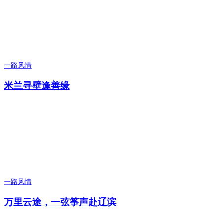
一路风情
米兰寻壁逢善缘
一路风情
万里云途，一弦筝声赴辽滨