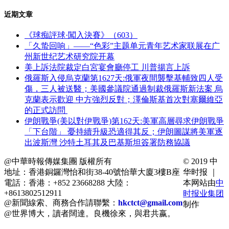
近期文章
《球痴評球·闖入決賽》（603）
「久蛰回响」——“色彩”主题单元青年艺术家联展在广
州新世纪艺术研究院开幕
美上訴法院裁定白宮宴會廳停工 川普揚言上訴
俄羅斯入侵烏克蘭第1627天:俄軍夜間襲擊基輔致四人受
傷，三人被送醫；美國參議院通過制裁俄羅斯新法案 烏
克蘭表示歡迎 中方強烈反對；澤倫斯基首次對塞爾維亞
的正式訪問
伊朗戰爭(美以對伊戰爭)第162天:美軍高層尋求伊朗戰爭
「下台階」 憂持續升級恐適得其反；伊朗圖謀將美軍逐
出波斯灣 沙特土耳其及巴基斯坦簽署防務協議
@中華時報傳媒集團 版權所有
© 2019 中
地址：香港銅鑼灣怡和街38-40號怡華大廈3樓B座
华时报 ｜
電話：香港：+852 23668288 大陸：
本网站由
中
+8613802512911
时报业集团
@新聞線索、商務合作請聯繫：
hkctct@gmail.com
制作
@世界博大，讀者闊達。良機徐來，與君共嬴。