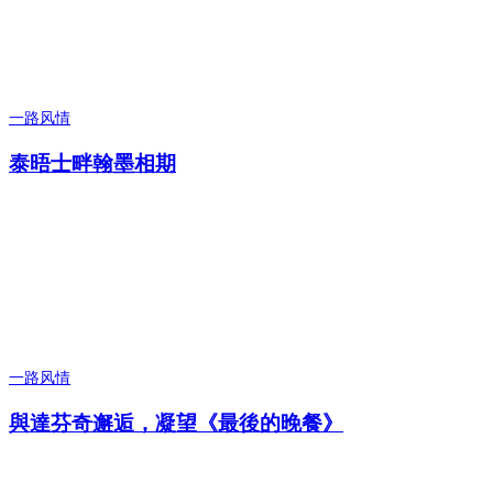
一路风情
泰晤士畔翰墨相期
一路风情
與達芬奇邂逅，凝望《最後的晚餐》