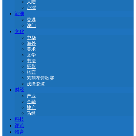
大陆
台灣
港澳
香港
澳门
文化
中华
海外
美术
文学
书法
摄影
棋弈
紫荊花诗歌赛
浅绛瓷谭
财经
产业
金融
地产
马经
科技
评论
體育