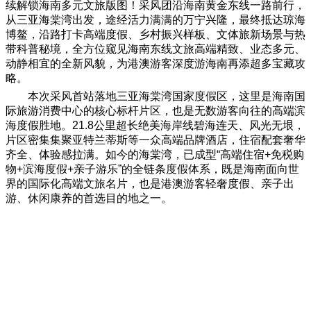
续解锁海南多元文旅版图！采风团沿海南黄金东线一路前行，
从三亚海棠湾出发，途经活力满满的万宁兴隆，最终抵达琼海
博鳌，沿路打卡高端度假、乡村振兴样板、文体旅新场景与热
带科普秘境，全方位窥见海南东线文旅高端精致、业态多元、
动静相宜的全新风貌，为港澳游客深度游海南再添超多宝藏攻
略。
本次采风首站落地三亚海棠湾国家度假区，这里是海南国
际旅游消费中心的核心标杆片区，也是无数游客向往的高端滨
海度假胜地。21.8公里超长绝美海岸线碧海连天、风光无垠，
片区密集集聚亚特兰蒂斯等一众高端品牌酒店，住宿配套奢华
齐全、体验感拉满。如今的海棠湾，已成型“高端住宿+免税购
物+滨海度假+亲子游乐”的全链条度假体系，既是海南面向世
界的国际化高端文旅名片，也是港澳游客轻奢度假、亲子出
游、休闲康养的首选目的地之一。