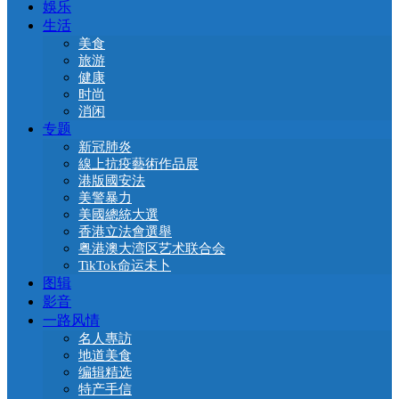
娛乐
生活
美食
旅游
健康
时尚
消闲
专题
新冠肺炎
線上抗疫藝術作品展
港版國安法
美警暴力
美國總統大選
香港立法會選舉
粤港澳大湾区艺术联合会
TikTok命运未卜
图辑
影音
一路风情
名人專訪
地道美食
编辑精选
特产手信