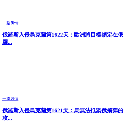
一路风情
俄羅斯入侵烏克蘭第1622天：歐洲將目標鎖定在俄
羅...
一路风情
俄羅斯入侵烏克蘭第1621天：烏無法抵禦俄飛彈的
攻...