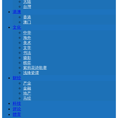
大陆
台灣
港澳
香港
澳门
文化
中华
海外
美术
文学
书法
摄影
棋弈
紫荊花诗歌赛
浅绛瓷谭
财经
产业
金融
地产
马经
科技
评论
體育