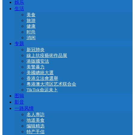
娛乐
生活
美食
旅游
健康
时尚
消闲
专题
新冠肺炎
線上抗疫藝術作品展
港版國安法
美警暴力
美國總統大選
香港立法會選舉
粤港澳大湾区艺术联合会
TikTok命运未卜
图辑
影音
一路风情
名人專訪
地道美食
编辑精选
特产手信