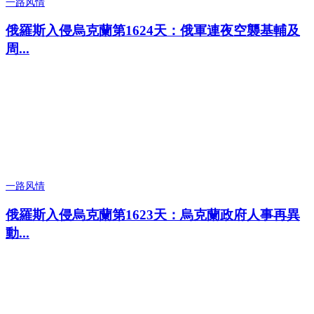
一路风情
俄羅斯入侵烏克蘭第1624天：俄軍連夜空襲基輔及
周...
一路风情
俄羅斯入侵烏克蘭第1623天：烏克蘭政府人事再異
動...