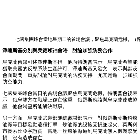
七國集團峰會當地星期二的首場會議，聚焦烏克蘭危機。（
澤連斯基分別與美德領袖會晤 討論加強防務合作
烏克蘭傳媒引述澤連斯基指，他向特朗普表示，烏克蘭希望能
獲取美國的反導系統生產許可。澤連斯基又發文，表示與默茨
會面期間，重點討論對烏克蘭的防務支持，尤其是進一步加強
防空能力。
七國集團峰會當日的首場會議聚焦烏克蘭危機。特朗普會後表
示，俄烏雙方在戰場上傷亡慘重，俄羅斯應該與烏克蘭達成協
議，他會竭盡所能解決戰事。
另一方面，烏克蘭武裝部隊總參謀部表示，對俄羅斯莫斯科煉
油廠等目標發動遠程打擊，煉油廠的設施受損並起火。莫斯科
市長索比亞寧證實，當地一座煉油廠遭到烏克蘭無人機襲擊受
損，沒有造成傷亡。