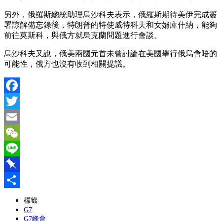
另外，俄羅斯總統助理烏沙科夫表示，俄羅斯期待美伊完成簽
署諒解備忘錄後，特朗普的特使威特科夫和女婿庫什納，能夠
前往莫斯科，與俄方就烏克蘭問題進行會談。
烏沙科夫又說，俄美兩國元首未曾討論在美國舉行俄烏會晤的
可能性，俄方也沒有收到相關提議。
Facebook
Twitter
Email
WeChat
Line
Pinboard
分
標籤
G7
享
G7峰會