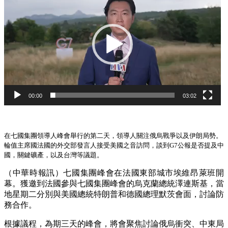
播
放
器
00:00
03:02
在七國集團領導人峰會舉行的第二天，領導人關注俄烏戰爭以及伊朗局勢。
輪值主席國法國的外交部發言人接受美國之音訪問，談到G7公報是否提及中
國，關鍵礦產，以及台灣等議題。
（中華時報訊）七國集團峰會在法國東部城市埃維昂萊班開
幕。獲邀到法國參與七國集團峰會的烏克蘭總統澤連斯基，當
地星期二分別與美國總統特朗普和德國總理默茨會面，討論防
務合作。
根據議程，為期三天的峰會，將會聚焦討論俄烏衝突、中東局