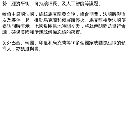
勢、經濟平衡、可持續增長、及人工智能等議題。
輪值主席國法國，總統馬克龍發文說，峰會期間，法國將與盟
友及夥伴一起，推動烏克蘭和俄羅斯停火。馬克龍接受法國傳
媒訪問時表示，七國集團當地時間今天，將就伊朗問題舉行會
議，確保美國和伊朗諒解備忘錄的落實。
另外巴西、韓國、印度和烏克蘭等10多個國家或國際組織的領
導人，亦獲邀與會。