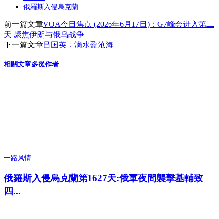
俄羅斯入侵烏克蘭
前一篇文章
VOA今日焦点 (2026年6月17日)：G7峰会进入第二
天 聚焦伊朗与俄乌战争
下一篇文章
吕国英：滴水盈沧海
相關文章
多從作者
一路风情
俄羅斯入侵烏克蘭第1627天:俄軍夜間襲擊基輔致
四...