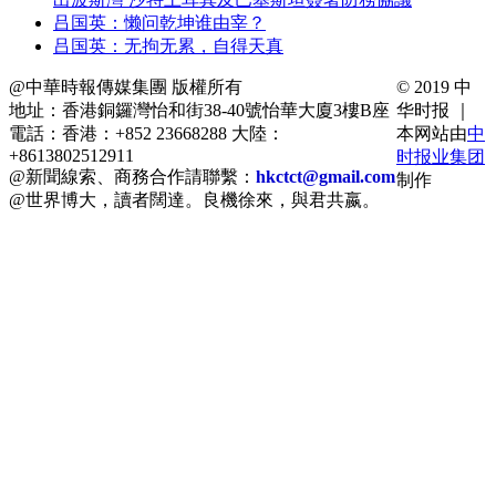
吕国英：懒问乾坤谁由宰？
吕国英：无拘无累，自得天真
@中華時報傳媒集團 版權所有
© 2019 中
地址：香港銅鑼灣怡和街38-40號怡華大廈3樓B座
华时报 ｜
電話：香港：+852 23668288 大陸：
本网站由
中
+8613802512911
时报业集团
@新聞線索、商務合作請聯繫：
hkctct@gmail.com
制作
@世界博大，讀者闊達。良機徐來，與君共嬴。