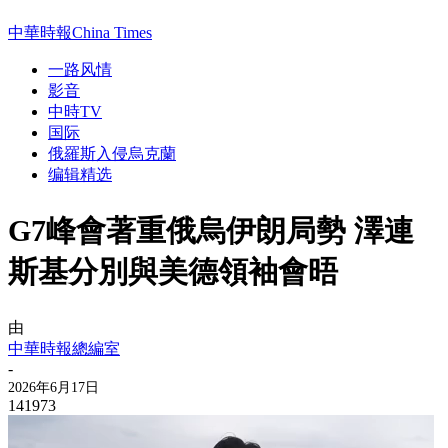
中華時報China Times
一路风情
影音
中時TV
国际
俄羅斯入侵烏克蘭
编辑精选
G7峰會著重俄烏伊朗局勢 澤連
斯基分別與美德領袖會晤
由
中華時報總編室
-
2026年6月17日
141973
视
频