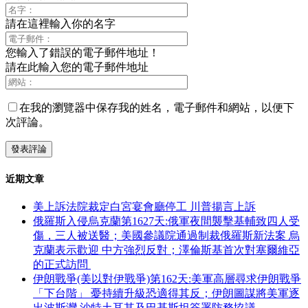
請在這裡輸入你的名字
您輸入了錯誤的電子郵件地址！
請在此輸入您的電子郵件地址
在我的瀏覽器中保存我的姓名，電子郵件和網站，以便下
次評論。
近期文章
美上訴法院裁定白宮宴會廳停工 川普揚言上訴
俄羅斯入侵烏克蘭第1627天:俄軍夜間襲擊基輔致四人受
傷，三人被送醫；美國參議院通過制裁俄羅斯新法案 烏
克蘭表示歡迎 中方強烈反對；澤倫斯基首次對塞爾維亞
的正式訪問
伊朗戰爭(美以對伊戰爭)第162天:美軍高層尋求伊朗戰爭
「下台階」 憂持續升級恐適得其反；伊朗圖謀將美軍逐
出波斯灣 沙特土耳其及巴基斯坦簽署防務協議