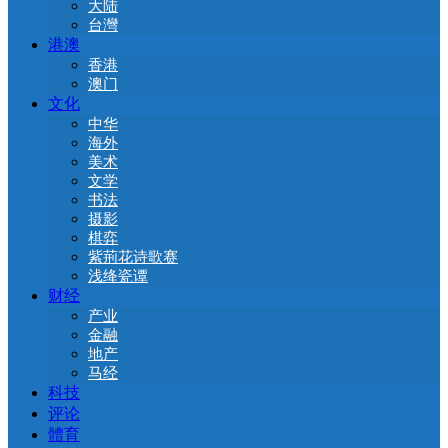
大陆
台灣
港澳
香港
澳门
文化
中华
海外
美术
文学
书法
摄影
棋弈
紫荊花诗歌赛
浅绛瓷谭
财经
产业
金融
地产
马经
科技
评论
體育