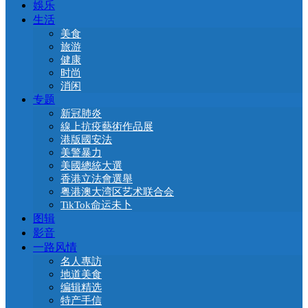
娛乐
生活
美食
旅游
健康
时尚
消闲
专题
新冠肺炎
線上抗疫藝術作品展
港版國安法
美警暴力
美國總統大選
香港立法會選舉
粤港澳大湾区艺术联合会
TikTok命运未卜
图辑
影音
一路风情
名人專訪
地道美食
编辑精选
特产手信