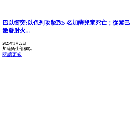
巴以衝突:以色列攻擊致5 名加薩兒童死亡；從黎巴
嫩發射火...
2025年3月22日
加薩衛生部稱以...
閱讀更多