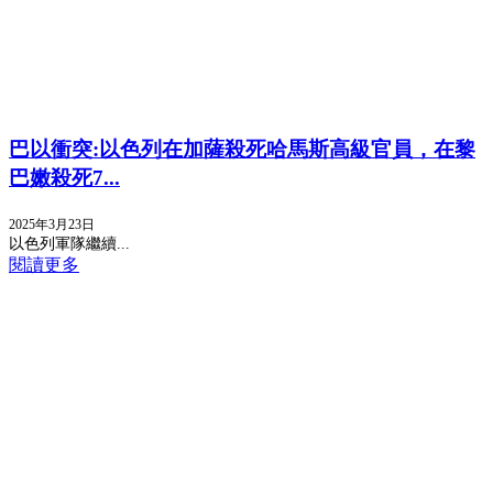
巴以衝突:以色列在加薩殺死哈馬斯高級官員，在黎
巴嫩殺死7...
2025年3月23日
以色列軍隊繼續...
閱讀更多