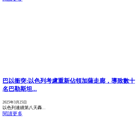
巴以衝突:以色列考慮重新佔領加薩走廊，導致數十
名巴勒斯坦...
2025年3月25日
以色列連續第八天轟...
閱讀更多