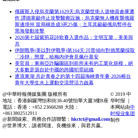
俄羅斯入侵烏克蘭第1629天:烏克蘭世衛人道物資倉庫遭
炸 譚德塞籲停止攻擊醫療設施；烏克蘭無人機夜襲俄羅
斯邊境州 當局稱造成3死25傷；土耳其籲籲俄烏暫停在
黑海發動攻擊
2026第七屆紫荊花詩歌賽入選作品：文明互鑒，美美與
共
伊朗戰爭(美以對伊戰爭)第164天:川普傾向對德黑蘭採取
「冷靜」態度，哈梅內伊會見佩什基安
美官員：東南亞詐騙園區到前所未有的工業化規模，絕
大多數是源自於中國的跨國犯罪組織
逐浪東湖 共赴青春之約第十四屆海峽青年薈·2026榕台
青年大學生水上運動交流營活力啟幕
@中華時報傳媒集團 版權所有
© 2019 中
地址：香港銅鑼灣怡和街38-40號怡華大廈3樓B座
华时报 ｜
電話：香港：+852 23668288 大陸：
本网站由
中
+8613802512911
时报业集团
@新聞線索、商務合作請聯繫：
hkctct@gmail.com
制作
@世界博大，讀者闊達。良機徐來，與君共嬴。