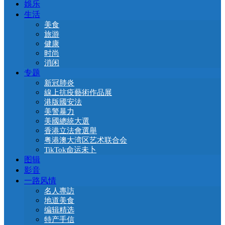
娛乐
生活
美食
旅游
健康
时尚
消闲
专题
新冠肺炎
線上抗疫藝術作品展
港版國安法
美警暴力
美國總統大選
香港立法會選舉
粤港澳大湾区艺术联合会
TikTok命运未卜
图辑
影音
一路风情
名人專訪
地道美食
编辑精选
特产手信