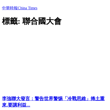
中華時報China Times
標籤: 聯合國大會
李強聯大發言：警告世界警惕「冷戰思維」捲土重
來,要講利益...