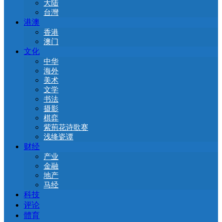
大陆
台灣
港澳
香港
澳门
文化
中华
海外
美术
文学
书法
摄影
棋弈
紫荊花诗歌赛
浅绛瓷谭
财经
产业
金融
地产
马经
科技
评论
體育