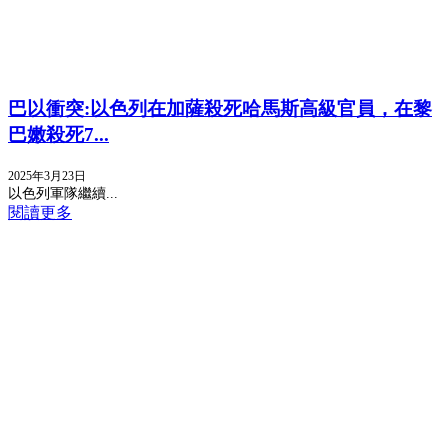
巴以衝突:以色列在加薩殺死哈馬斯高級官員，在黎
巴嫩殺死7...
2025年3月23日
以色列軍隊繼續...
閱讀更多