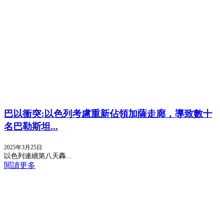
巴以衝突:以色列考慮重新佔領加薩走廊，導致數十
名巴勒斯坦...
2025年3月25日
以色列連續第八天轟...
閱讀更多