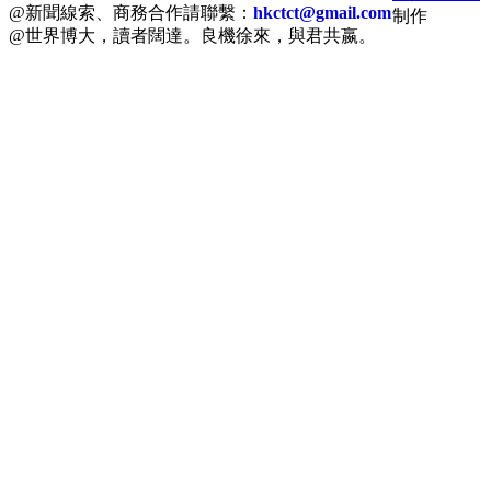
@新聞線索、商務合作請聯繫：
hkctct@gmail.com
制作
@世界博大，讀者闊達。良機徐來，與君共嬴。