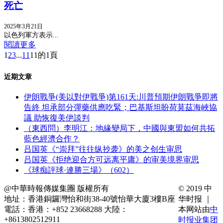
死亡
2025年3月21日
以色列軍方表示...
閱讀更多
1
2
3
...
11
11的1頁
近期文章
伊朗戰爭(美以對伊戰爭)第161天:川普預期伊朗戰爭即將
告終 坦承部分彈藥供應吃緊；巴基斯坦盼荷莫茲海峽協
議 助恢復美伊談判
（東西問）李明江：地緣變局下，中國與東盟如何共拓
藍色經濟合作？
吕国英《“崇拜”往往纵抄袭》的美之创生审思
吕国英《拒绝迎合方可远离平庸》的审美境界审思
《球痴評球·連勝三場》（602）
@中華時報傳媒集團 版權所有
© 2019 中
地址：香港銅鑼灣怡和街38-40號怡華大廈3樓B座
华时报 ｜
電話：香港：+852 23668288 大陸：
本网站由
中
+8613802512911
时报业集团